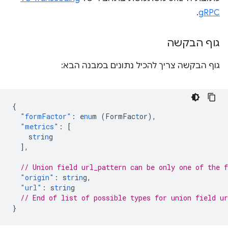
.
gRPC
גוף הבקשה
גוף הבקשה צריך להכיל נתונים במבנה הבא:
{
"formFactor"
:
e
nu
m
(FormFac
t
or)
,
"metrics"
:
[
s
tr
i
n
g
],
// Union field url_pattern can be only one of the 
"origin"
:
s
tr
i
n
g
,
"url"
:
s
tr
i
n
g
// End of list of possible types for union field ur
}