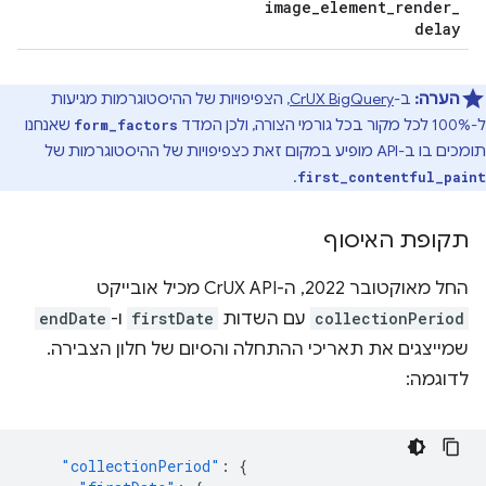
image
_
element
_
render
_
delay
הערה:
ב-
CrUX BigQuery
, הצפיפויות של ההיסטוגרמות מגיעות
ל-100% לכל מקור בכל גורמי הצורה, ולכן המדד
שאנחנו
form_factors
תומכים בו ב-API מופיע במקום זאת כצפיפויות של ההיסטוגרמות של
.
first_contentful_paint
תקופת האיסוף
החל מאוקטובר 2022, ה-CrUX API מכיל אובייקט
collectionPeriod
עם השדות
firstDate
ו-
endDate
שמייצגים את תאריכי ההתחלה והסיום של חלון הצבירה.
לדוגמה:
"collectionPeriod"
:
{