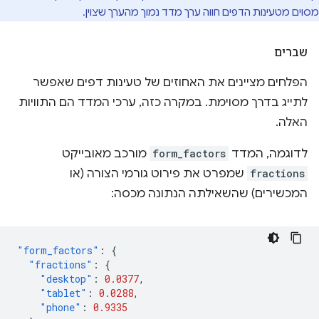
מסוים מטעינות הדפים חווה ערך מדד נמוך מהערך שצוין.
שברים
הפלחים מציינים את האחוזים של טעינות דפים שאפשר
לתייג בדרך מסוימת. במקרה כזה, ערכי המדד הם התוויות
האלה.
לדוגמה, המדד
form_factors
מורכב מאובייקט
fractions
שמפרט את פירוט גורמי הצורה (או
המכשירים) שהשאילתה הנתונה מכסה:
"form_factors"
:
{
"fractions"
:
{
"desktop"
:
0.0377
,
"tablet"
:
0.0288
,
"phone"
:
0.9335