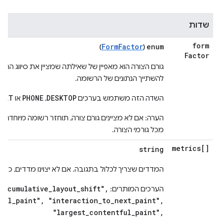
שדות
form
FormFactor
enum
)
(
Factor
גורם הצורה הוא מאפיין של שאילתה שמציין את סיווג ההתק
להשתייך הנתונים של הרשומה.
BLET
PHONE
DESKTOP
השדה הזה משתמש בערכים
,‏
או
הערה: אם לא מציינים גורם צורה, תוחזר רשומה מיוחדת 
מכל גורמי הצורה.
metrics[]
string
המדדים שצריך לכלול בתגובה. אם לא יצוינו מדדים, כל 
["cumulative_layout_shift",
הערכים המותרים:
ful_paint", "interaction_to_next_paint",
"largest_contentful_paint",