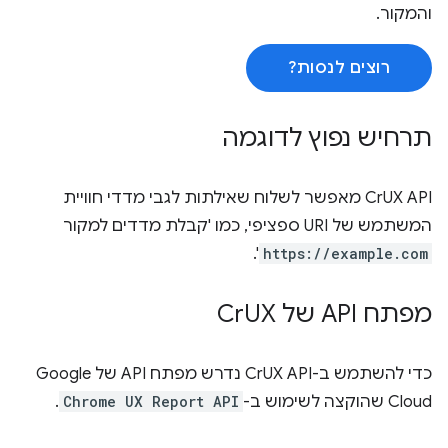
והמקור.
רוצים לנסות?
תרחיש נפוץ לדוגמה
‏CrUX API מאפשר לשלוח שאילתות לגבי מדדי חוויית
המשתמש של URI ספציפי, כמו 'קבלת מדדים למקור
'.
https://example.com
מפתח API של Cr
UX
כדי להשתמש ב-CrUX API נדרש מפתח API של Google
Cloud שהוקצה לשימוש ב-
Chrome UX Report API
.