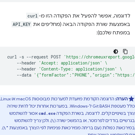
לדוגמה, אפשר להפעיל את הפקודה הזו מ-
curl
באמצעות שורת הפקודה הבאה (מחליפים את
API_KEY
במפתח שלכם):
curl
-s
--request
POST
'https://chromeuxreport.googl
--header
'Accept: application/json'
\
--header
'Content-Type: application/json'
\
--data
'{"formFactor":"PHONE","origin":"https:/
הערה:
הדוגמה הקודמת מיועדת למערכות מבוססות macOS או Linux,
כולל מעטפת Git BASH ל-Windows. במערכות אחרות יכול להיות שיהיה
צורך בשינויים קלים. לדוגמה, בשורת הפקודה
אסור להשתמש
cmd.exe
בגרשיים בודדים לפרמטר, או בהמשכי שורה (
), ולכן צריך להשתמש
\
במירכאות כפולות (עם בריחה ממירכאות פנימיות לפי הצורך באמצעות
),
\"
וגם להשתמש בשורה אחת.