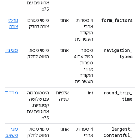
אחוזונים עם
p75
form
_
factors
4 ספרות
אחוז
מיפוי מגורם
גורמי
אחרי
צורה לחלק
צורה
הנקודה
העשרונית
navigation
_
מספר
אחוז
מיפוי מסוג
סוגי ניווט
types
כפול עם 4
הניווט לחלק
ספרות
אחרי
הנקודה
העשרונית
round
_
trip
_
int
אלפיות
היסטוגרמה
מדד RTT
time
שנייה
עם שלושה
קטגוריות,
אחוזונים עם
p75
largest
_
4 ספרות
אחוז
מיפוי מסוג
סוגי
contentful
_
אחרי
הניווט לחלק
משאבים