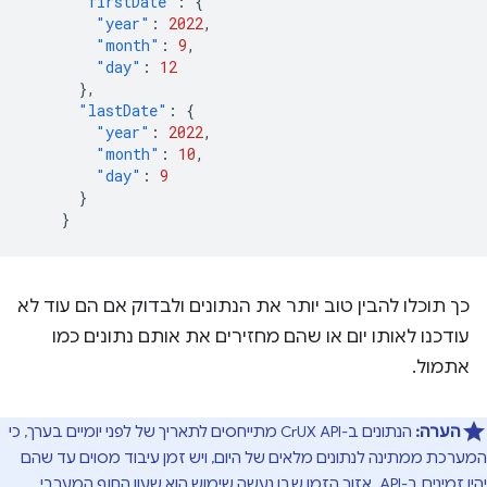
"firstDate"
:
{
"year"
:
2022
,
"month"
:
9
,
"day"
:
12
},
"lastDate"
:
{
"year"
:
2022
,
"month"
:
10
,
"day"
:
9
}
}
כך תוכלו להבין טוב יותר את הנתונים ולבדוק אם הם עוד לא
עודכנו לאותו יום או שהם מחזירים את אותם נתונים כמו
אתמול.
הערה:
הנתונים ב-CrUX API מתייחסים לתאריך של לפני יומיים בערך, כי
המערכת ממתינה לנתונים מלאים של היום, ויש זמן עיבוד מסוים עד שהם
יהיו זמינים ב-API. אזור הזמן שבו נעשה שימוש הוא שעון החוף המערבי