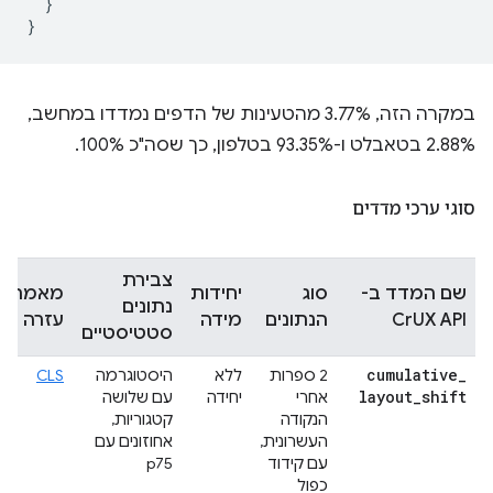
}
}
במקרה הזה, 3.77% מהטעינות של הדפים נמדדו במחשב,
2.88% בטאבלט ו-93.35% בטלפון, כך שסה"כ 100%.
סוגי ערכי מדדים
צבירת
שם המדד ב-
סוג
יחידות
מאמרי
נתונים
CrUX API
הנתונים
מידה
עזרה
סטטיסטיים
cumulative
_
2 ספרות
ללא
היסטוגרמה
CLS
layout
_
shift
אחרי
יחידה
עם שלושה
הנקודה
קטגוריות,
העשרונית,
אחוזונים עם
עם קידוד
p75
כפול