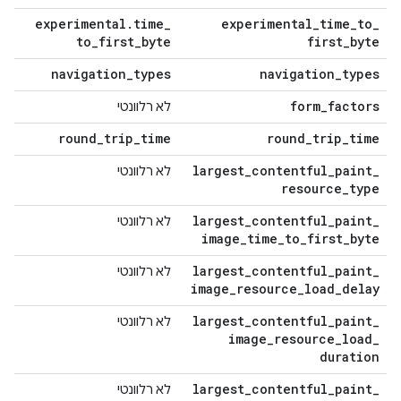
experimental
.
time
_
experimental
_
time
_
to
_
to
_
first
_
byte
first
_
byte
navigation
_
types
navigation
_
types
form
_
factors
לא רלוונטי
round
_
trip
_
time
round
_
trip
_
time
largest
_
contentful
_
paint
_
לא רלוונטי
resource
_
type
largest
_
contentful
_
paint
_
לא רלוונטי
image
_
time
_
to
_
first
_
byte
largest
_
contentful
_
paint
_
לא רלוונטי
image
_
resource
_
load
_
delay
largest
_
contentful
_
paint
_
לא רלוונטי
image
_
resource
_
load
_
duration
largest
_
contentful
_
paint
_
לא רלוונטי