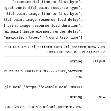
"experimental_time_to_first_byte",
largest_contentful_paint_resource_type",
tentful_paint_image_time_to_first_byte",
entful_paint_image_resource_load_delay",
ful_paint_image_resource_load_duration",
ntful_paint_image_element_render_delay",
"navigation_types", "round_trip_time"]
url
_
pattern
url
_
pattern
שדה האיחוד
. השדה
הוא המזהה הראשי ל
יכול להיות רק אחד מהאפשרויות הבאות:
origin
string
url_pattern
'in
אתר.
google.com"
"https://example.com"
דוגמאות:
, ‏
url
string
url
url_pattern
השדה