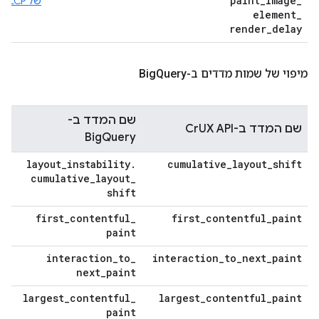
paint
_
image
_
של LCP
element
_
render
_
delay
מיפוי של שמות מדדים ב-Big
Query
שם המדד ב-
שם המדד ב-CrUX API
BigQuery
layout
_
instability
.
cumulative
_
layout
_
shift
cumulative
_
layout
_
shift
first
_
contentful
_
first
_
contentful
_
paint
paint
interaction
_
to
_
interaction
_
to
_
next
_
paint
next
_
paint
largest
_
contentful
_
largest
_
contentful
_
paint
paint