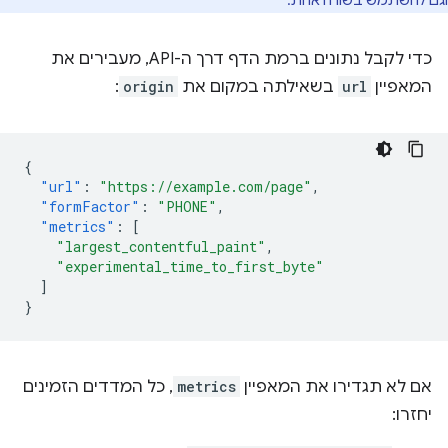
כדי לקבל נתונים ברמת הדף דרך ה-API, מעבירים את
המאפיין
url
בשאילתה במקום את
origin
:
{
"url"
:
"https://example.com/page"
,
"formFactor"
:
"PHONE"
,
"metrics"
:
[
"largest_contentful_paint"
,
"experimental_time_to_first_byte"
]
}
אם לא תגדירו את המאפיין
metrics
, כל המדדים הזמינים
יחזרו: