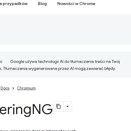
ia przypadków
Blog
Nowości w Chrome
Google używa technologii AI do tłumaczenia treści na Twój
k. Tłumaczenia wygenerowane przez AI mogą zawierać błędy.
Docs
Chromium
ering
NG