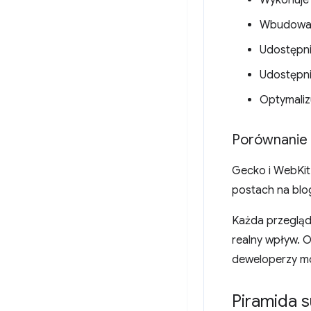
Wbudowana
Udostępni
Udostępni
Optymalizu
Porównanie 
Gecko i WebKit
postach na blo
Każda przegląda
realny wpływ. 
deweloperzy mog
Piramida 