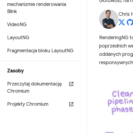
Gotowość na no
mechanizmie renderowania
Blink
Chris 
Video
NG
Layout
NG
RenderingNG to
poprzednich wer
Fragmentacja bloku Layout
NG
oddanych progr
responsywnych i
Zasoby
Przeczytaj dokumentację
Chromium
Projekty Chromium