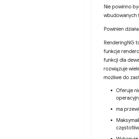
Nie powinno by
wbudowanych fu
Powinien działa
RenderingNG to 
funkcje render
funkcji dla dew
rozwiązuje wiel
możliwe do zas
Oferuje n
operacyjn
ma przewi
Maksymali
częstotliw
Wykonuje 