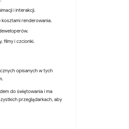
ji i interakcji.
ie kosztami renderowania.
 deweloperów.
filmy i czcionki.
icznych opisanych w tych
m.
wodem do świętowania i ma
zystkich przeglądarkach, aby