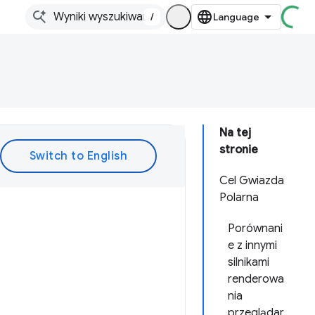
/
Na tej
stronie
Cel Gwiazda
Polarna
Porównani
e z innymi
silnikami
renderowa
nia
przeglądar