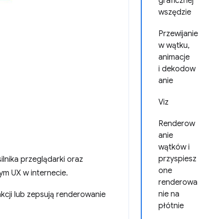
graficznej
wszędzie
Przewijanie
w wątku,
animacje
i dekodow
anie
Viz
Renderow
anie
wątków i
przyspiesz
lnika przeglądarki oraz
one
ym UX w internecie.
renderowa
nie na
kcji lub zepsują renderowanie
płótnie