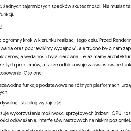
ć żadnych tajemniczych spadków skuteczności. Nie musisz te
nkcji.
ć.
ogromny krok w kierunku realizacji tego celu. Przed Renderi
owania oraz poprawiliśmy wydajność, ale trudno było nam z
eloperów, a wydajność była nierówna. Teraz mamy architektur
e z tych problemów, a także odblokowuje zaawansowane funkcj
tosowania. Oto one:
iezawodne funkcje podstawowe na różnych platformach, urzą
ych.
dywalną i stabilną wydajność;
zuje wykorzystanie możliwości sprzętowych (rdzeni, GPU, roz
ości odświeżania, interfejsów rastrowych na niskim poziomie)
tylko czynności potrzebne do wyświetlenia widocznych treści