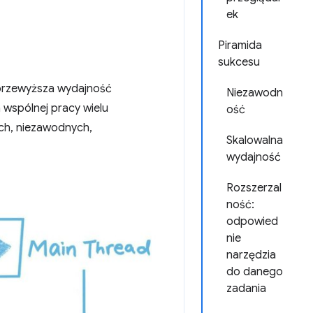
ek
Piramida
sukcesu
 przewyższa wydajność
Niezawodn
 wspólnej pracy wielu
ość
ch, niezawodnych,
Skalowalna
wydajność
Rozszerzal
ność:
odpowied
nie
narzędzia
do danego
zadania