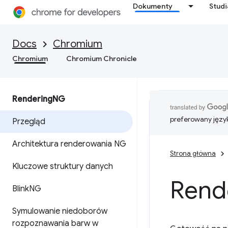
Dokumenty
Stud
Docs
Chromium
Chromium
Chromium Chronicle
Rendering
NG
preferowany języ
Przegląd
Architektura renderowania NG
Strona główna
Kluczowe struktury danych
Rend
Blink
NG
Symulowanie niedoborów
rozpoznawania barw w