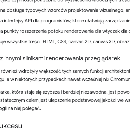
 obsługa typowych wzorców projektowania wizualnego, animac
a interfejsy API dla programistów, które ułatwiają zarządzan
a punkty rozszerzenia potoku renderowania dla wtyczek dla
je wszystkie treści: HTML, CSS, canvas 2D, canvas 3D, obrazy, 
z innymi silnikami renderowania przeglądarek
 również wdrożyły większość tych samych funkcji architekton
gu, a w niektórych przypadkach nawet wcześniej niż Chromiu
rka, która staje się szybsza i bardziej niezawodna, jest po
Ostatecznym celem jest ulepszenie podstawowej jakości we ws
li na niej polegać.
sukcesu