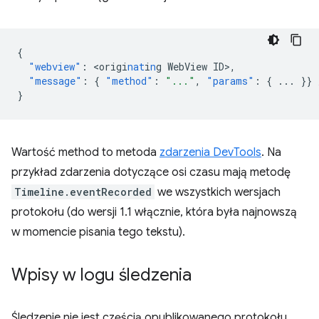
{
"webview"
:
<
origi
nat
i
n
g
WebView
ID
>
,
"message"
:
{
"method"
:
"..."
,
"params"
:
{
...
}}
}
Wartość method to metoda
zdarzenia DevTools
. Na
przykład zdarzenia dotyczące osi czasu mają metodę
Timeline.eventRecorded
we wszystkich wersjach
protokołu (do wersji 1.1 włącznie, która była najnowszą
w momencie pisania tego tekstu).
Wpisy w logu śledzenia
Śledzenie nie jest częścią opublikowanego protokołu