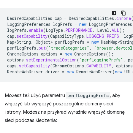
DesiredCapabilities
cap
=
DesiredCapabilities
.
chrome
LoggingPreferences
logPrefs
=
new
LoggingPreferences
logPrefs
.
enable
(
LogType
.
PERFORMANCE
,
Level
.
ALL
);
cap
.
setCapability
(
CapabilityType
.
LOGGING_PREFS
,
log
Map<String
,
Object
>
perfLogPrefs
=
new
HashMap<Strin
perfLogPrefs
.
put
(
"traceCategories"
,
"browser,devtool
ChromeOptions
options
=
new
ChromeOptions
();
options
.
setExperimentalOption
(
"perfLoggingPrefs"
,
pe
caps
.
setCapability
(
ChromeOptions
.
CAPABILITY
,
options
RemoteWebDriver
driver
=
new
RemoteWebDriver
(
new
URL
Możesz też użyć parametru
perfLoggingPrefs
, aby
włączyć lub wyłączyć poszczególne domeny sieci
i strony. Możesz na przykład wyraźnie włączyć domenę
sieci podczas śledzenia: