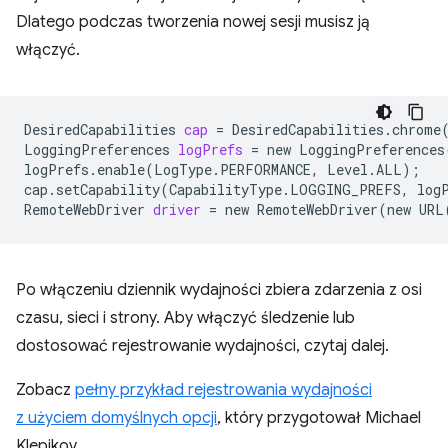
Dlatego podczas tworzenia nowej sesji musisz ją
włączyć.
DesiredCapabilities
cap
=
DesiredCapabilities.chrome
LoggingPreferences
logPrefs
=
new
LoggingPreferences
logPrefs.enable
(
LogType.PERFORMANCE,
Level.ALL
)
;
cap.setCapability
(
CapabilityType.LOGGING_PREFS,
log
RemoteWebDriver
driver
=
new
RemoteWebDriver
(
new
URL
Po włączeniu dziennik wydajności zbiera zdarzenia z osi
czasu, sieci i strony. Aby włączyć śledzenie lub
dostosować rejestrowanie wydajności, czytaj dalej.
Zobacz
pełny przykład rejestrowania wydajności
z użyciem domyślnych opcji
, który przygotował Michael
Klepikov.