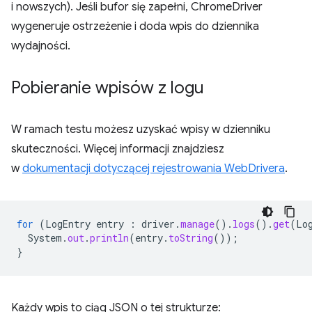
i nowszych). Jeśli bufor się zapełni, ChromeDriver
wygeneruje ostrzeżenie i doda wpis do dziennika
wydajności.
Pobieranie wpisów z logu
W ramach testu możesz uzyskać wpisy w dzienniku
skuteczności. Więcej informacji znajdziesz
w
dokumentacji dotyczącej rejestrowania WebDrivera
.
for
(
LogEntry
entry
:
driver
.
manage
().
logs
().
get
(
Lo
System
.
out
.
println
(
entry
.
toString
());
}
Każdy wpis to ciąg JSON o tej strukturze: