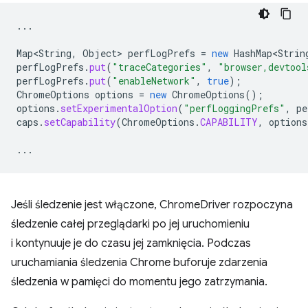
...
Map<String
,
Object
>
perfLogPrefs
=
new
HashMap<Strin
perfLogPrefs
.
put
(
"traceCategories"
,
"browser,devtool
perfLogPrefs
.
put
(
"enableNetwork"
,
true
);
ChromeOptions
options
=
new
ChromeOptions
();
options
.
setExperimentalOption
(
"perfLoggingPrefs"
,
pe
caps
.
setCapability
(
ChromeOptions
.
CAPABILITY
,
options
...
Jeśli śledzenie jest włączone, ChromeDriver rozpoczyna
śledzenie całej przeglądarki po jej uruchomieniu
i kontynuuje je do czasu jej zamknięcia. Podczas
uruchamiania śledzenia Chrome buforuje zdarzenia
śledzenia w pamięci do momentu jego zatrzymania.