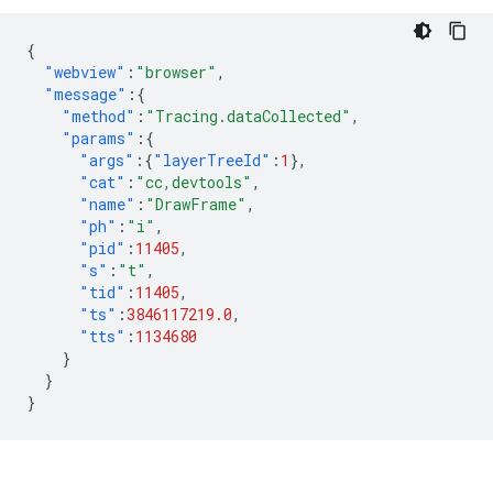
{
"webview"
:
"browser"
,
"message"
:{
"method"
:
"Tracing.dataCollected"
,
"params"
:{
"args"
:{
"layerTreeId"
:
1
},
"cat"
:
"cc,devtools"
,
"name"
:
"DrawFrame"
,
"ph"
:
"i"
,
"pid"
:
11405
,
"s"
:
"t"
,
"tid"
:
11405
,
"ts"
:
3846117219.0
,
"tts"
:
1134680
}
}
}