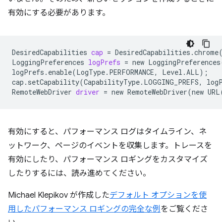
有効にする必要があります。
DesiredCapabilities
cap
=
DesiredCapabilities.chrome
LoggingPreferences
logPrefs
=
new
LoggingPreferences
logPrefs.enable
(
LogType.PERFORMANCE,
Level.ALL
)
;
cap.setCapability
(
CapabilityType.LOGGING_PREFS,
log
RemoteWebDriver
driver
=
new
RemoteWebDriver
(
new
URL
有効にすると、パフォーマンス ログはタイムライン、ネ
ットワーク、ページのイベントを収集します。トレースを
有効にしたり、パフォーマンス ロギングをカスタマイズ
したりするには、読み進めてください。
Michael Klepikov が作成した
デフォルト オプションを使
用したパフォーマンス ロギングの完全な例
をご覧くださ