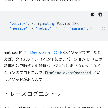
{
"webview"
:
<
origi
nat
i
n
g
WebView
ID
>
,
"message"
:
{
"method"
:
"..."
,
"params"
:
{
...
}}
}
method 値は、
DevTools イベント
のメソッドです。たと
えば、タイムライン イベントには、バージョン 1.1（この
記事の執筆時点での最新バージョン）までのすべてのバー
ジョンのプロトコルで
Timeline.eventRecorded
とい
うメソッドがあります。
トレースログエントリ