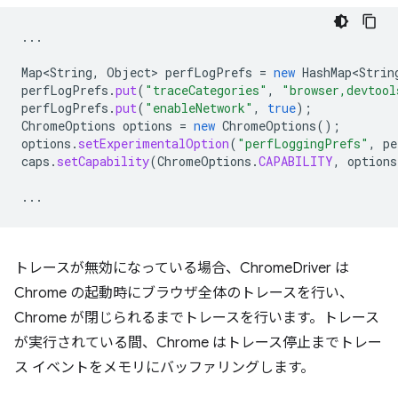
...
Map<String
,
Object
>
perfLogPrefs
=
new
HashMap<Strin
perfLogPrefs
.
put
(
"traceCategories"
,
"browser,devtool
perfLogPrefs
.
put
(
"enableNetwork"
,
true
);
ChromeOptions
options
=
new
ChromeOptions
();
options
.
setExperimentalOption
(
"perfLoggingPrefs"
,
pe
caps
.
setCapability
(
ChromeOptions
.
CAPABILITY
,
options
...
トレースが無効になっている場合、ChromeDriver は
Chrome の起動時にブラウザ全体のトレースを行い、
Chrome が閉じられるまでトレースを行います。トレース
が実行されている間、Chrome はトレース停止までトレー
ス イベントをメモリにバッファリングします。