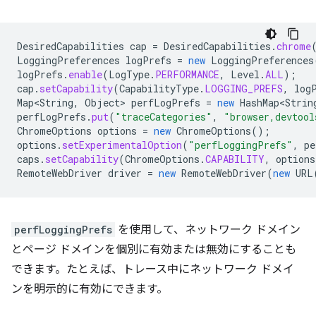
DesiredCapabilities
cap
=
DesiredCapabilities
.
chrome
LoggingPreferences
logPrefs
=
new
LoggingPreferences
logPrefs
.
enable
(
LogType
.
PERFORMANCE
,
Level
.
ALL
);
cap
.
setCapability
(
CapabilityType
.
LOGGING_PREFS
,
log
Map<String
,
Object
>
perfLogPrefs
=
new
HashMap<Strin
perfLogPrefs
.
put
(
"traceCategories"
,
"browser,devtool
ChromeOptions
options
=
new
ChromeOptions
();
options
.
setExperimentalOption
(
"perfLoggingPrefs"
,
pe
caps
.
setCapability
(
ChromeOptions
.
CAPABILITY
,
options
RemoteWebDriver
driver
=
new
RemoteWebDriver
(
new
URL
perfLoggingPrefs
を使用して、ネットワーク ドメイン
とページ ドメインを個別に有効または無効にすることも
できます。たとえば、トレース中にネットワーク ドメイ
ンを明示的に有効にできます。