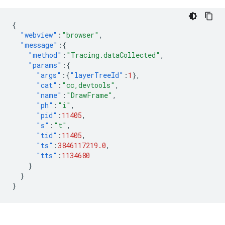
{
"webview"
:
"browser"
,
"message"
:{
"method"
:
"Tracing.dataCollected"
,
"params"
:{
"args"
:{
"layerTreeId"
:
1
},
"cat"
:
"cc,devtools"
,
"name"
:
"DrawFrame"
,
"ph"
:
"i"
,
"pid"
:
11405
,
"s"
:
"t"
,
"tid"
:
11405
,
"ts"
:
3846117219.0
,
"tts"
:
1134680
}
}
}