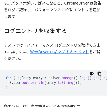
す。バッファがいっぱいになると、ChromeDriver は警告
をログに記録し、パフォーマンス ログにエントリを追加
します。
ログエントリを収集する
テストでは、パフォーマンス ログエントリを取得できま
す。詳しくは、
WebDriver ロギング ドキュメント
をご覧
ください。
for
(
LogEntry
entry
:
driver
.
manage
().
logs
().
get
(
Lo
System
.
out
.
println
(
entry
.
toString
());
}
各エントリは、次の構造の JSON 文字列です。