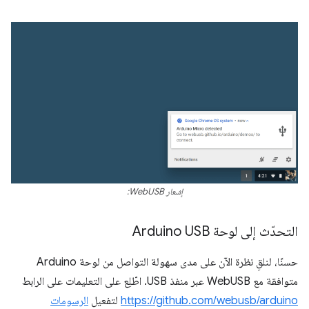
إشعار WebUSB:
التحدّث إلى لوحة Arduino USB
حسنًا، لنلقِ نظرة الآن على مدى سهولة التواصل من لوحة Arduino
متوافقة مع WebUSB عبر منفذ USB. اطّلِع على التعليمات على الرابط
https://github.com/webusb/arduino
لتفعيل
الرسومات