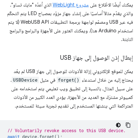
يمكنك أيضًا الاطّلاع على
مشروع WebLight
الذي أعدّه "مايك تساو"،
والذي يقدّم مثالاً أساسيًا على إنشاء جهاز مزوّد بمصباح LED يتم التحكّم
فيه عبر USB ومصمّم لواجهة برمجة التطبيقات WebUSB API (لا يتم
استخدام Arduino هنا). ويمكنك العثور على الأجهزة والبرامج والبرامج
الثابتة.
إبطال إذن الوصول إلى جهاز USB
يمكن للموقع الإلكتروني إزالة الأذونات للوصول إلى جهاز USB لم يعُد
يحتاج إليه من خلال استدعاء
forget()
في مثيل
USBDevice
.
على سبيل المثال، بالنسبة إلى تطبيق ويب تعليمي يتم استخدامه على
كمبيوتر مشترَك مع العديد من الأجهزة، يؤدي العدد الكبير من الأذونات
المتراكمة التي ينشئها المستخدم إلى تقديم تجربة سيئة للمستخدم.
// Voluntarily revoke access to this USB device.
await
device
.
forget
();