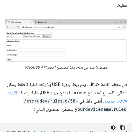
فعلية.
صفحة داخلية في Chrome لتصحيح أخطاء WebUSB API
في معظم أنظمة Linux، يتم ربط أجهزة USB بأذونات للقراءة فقط بشكلٍ
تلقائي. للسماح لمتصفّح Chrome بفتح جهاز USB، عليك إضافة
قاعدة
udev جديدة
. أنشئ ملفًا في
/etc/udev/rules.d/50-
yourdevicename.rules
يتضمّن المحتوى التالي: