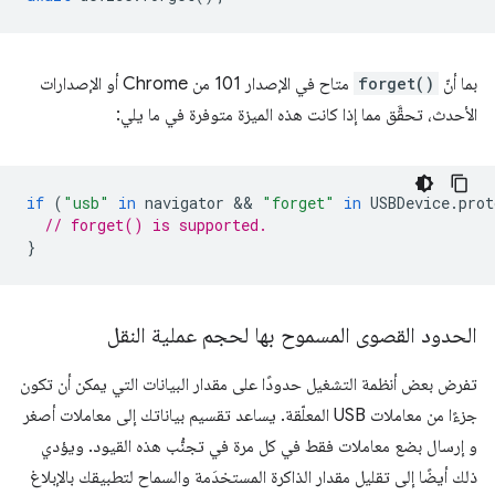
بما أنّ
forget()
متاح في الإصدار 101 من Chrome أو الإصدارات
الأحدث، تحقَّق مما إذا كانت هذه الميزة متوفرة في ما يلي:
if
(
"usb"
in
navigator
 && 
"forget"
in
USBDevice
.
prot
// forget() is supported.
}
الحدود القصوى المسموح بها لحجم عملية النقل
تفرض بعض أنظمة التشغيل حدودًا على مقدار البيانات التي يمكن أن تكون
جزءًا من معاملات USB المعلّقة. يساعد تقسيم بياناتك إلى معاملات أصغر
و إرسال بضع معاملات فقط في كل مرة في تجنُّب هذه القيود. ويؤدي
ذلك أيضًا إلى تقليل مقدار الذاكرة المستخدَمة والسماح لتطبيقك بالإبلاغ