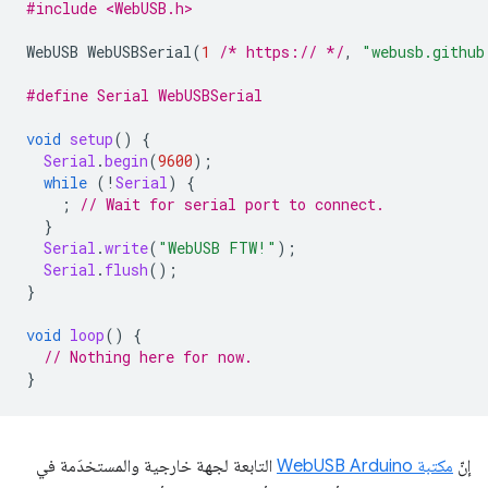
#include <WebUSB.h>
WebUSB
WebUSBSerial
(
1
/* https:// */
,
"webusb.github
#define Serial WebUSBSerial
void
setup
()
{
Serial
.
begin
(
9600
);
while
(
!
Serial
)
{
;
// Wait for serial port to connect.
}
Serial
.
write
(
"WebUSB FTW!"
);
Serial
.
flush
();
}
void
loop
()
{
// Nothing here for now.
}
إنّ
مكتبة WebUSB Arduino
التابعة لجهة خارجية والمستخدَمة في