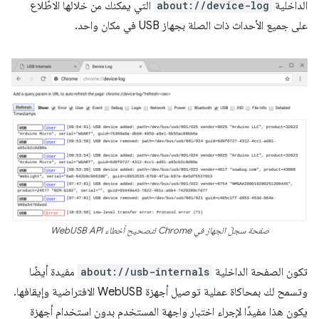
الداخلية
about://device-log
التي يمكنك من خلالها الاطّلاع
على جميع الأحداث ذات الصلة بجهاز USB في مكان واحد.
صفحة سجلّ الجهاز في Chrome لتصحيح أخطاء WebUSB API
تكون الصفحة الداخلية
about://usb-internals
مفيدة أيضًا
وتسمح لك بمحاكاة عملية توصيل أجهزة WebUSB الافتراضية وإيقافها.
يكون هذا مفيدًا لإجراء اختبار واجهة المستخدم بدون استخدام أجهزة