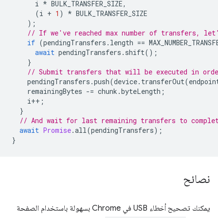
i
*
BULK_TRANSFER_SIZE
,
(
i
+
1
)
*
BULK_TRANSFER_SIZE
);
// If we've reached max number of transfers, let
if
(
pendingTransfers
.
length
==
MAX_NUMBER_TRANSF
await
pendingTransfers
.
shift
();
}
// Submit transfers that will be executed in ord
pendingTransfers
.
push
(
device
.
transferOut
(
endpoin
remainingBytes
-=
chunk
.
byteLength
;
i
++
;
}
// And wait for last remaining transfers to comple
await
Promise
.
all
(
pendingTransfers
);
}
نصائح
يمكنك تصحيح أخطاء USB في Chrome بسهولة باستخدام الصفحة