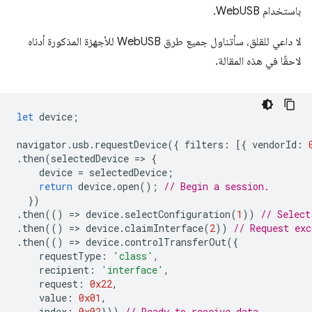
باستخدام WebUSB.
لا داعي للقلق، سأتناول جميع طرق WebUSB للأجهزة المذكورة أدناه
لاحقًا في هذه المقالة.
let
device
;
navigator
.
usb
.
requestDevice
({
filters
:
[{
vendorId
:
.
then
(
selectedDevice
=
>
{
device
=
selectedDevice
;
return
device
.
open
();
// Begin a session.
})
.
then
(()
=
>
device
.
selectConfiguration
(
1
))
// Select
.
then
(()
=
>
device
.
claimInterface
(
2
))
// Request exc
.
then
(()
=
>
device
.
controlTransferOut
({
requestType
:
'class'
,
recipient
:
'interface'
,
request
:
0x22
,
value
:
0x01
,
index
:
0x02
}))
// Ready to receive data