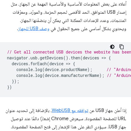
أعلاه على بعض المعلومات الأساسية والأساسية المهمة عن الجهاز، مثل
إصدار USB المتوافق، الحد الأقصى لحجم الحزمة، والمورّد، ومعرّفات
المنتجات، وعدد الإعدادات الممكنة التي يمكن أن يتضمّنها الجهاز.
ويحتوي بشكل أساسي على جميع الحقول في
وصف USB للجهاز
.
// Get all connected USB devices the website has bee
navigator
.
usb
.
getDevices
().
then
(
devices
=
>
{
devices
.
forEach
(
device
=
>
{
console
.
log
(
device
.
productName
);
// "Arduin
console
.
log
(
device
.
manufacturerName
);
// "Arduin
});
})
إذا أعلن جهاز USB عن
توافقه مع WebUSB
، بالإضافة إلى تحديد عنوان
URL للصفحة المقصودة، سيعرض Chrome إشعارًا دائمًا عند توصيل
جهاز USB. سيؤدي النقر على هذا الإشعار إلى فتح الصفحة المقصودة.