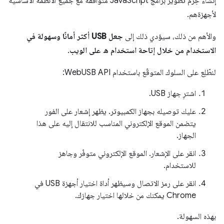
إنشاء حِزم تطوير برامج JavaScript متوافقة مع جميع الأنظمة الأساسية
لأجهزةهم.
والأهم من ذلك، سيؤدي ذلك إلى
جعل USB أكثر أمانًا وسهولة في
الاستخدام من خلال إتاحة استخدام ه على الويب
.
لنطّلِع على السلوك المتوقّع باستخدام WebUSB API:
اشترِ جهاز USB.
عليك توصيله بجهاز الكمبيوتر. يظهر إشعار على الفور
يتضمن الموقع الإلكتروني المناسب للانتقال إليه على هذا
الجهاز.
انقر على الإشعار. الموقع الإلكتروني متوفّر وجاهز
للاستخدام.
انقر على رمز الاتصال وسيظهر أداة اختيار أجهزة USB في
Chrome يمكنك من خلالها اختيار جهازك.
بهذه السهولة.