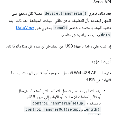
Serial API.
بعد ذلك، يُجري
device.transferIn()
عملية نقل مجمّع على
الجهاز لإعلامه بأنّ المضيف جاهز لتلقّي البيانات المجمّعة. بعد ذلك، يتم
تنفيذ الوعد باستخدام عنصر
result
يحتوي على
DataView
data
يجب تحليله بشكلٍ مناسب.
إذا كنت على دراية بأجهزة USB، من المفترض أن يبدو كل هذا مألوفًا لك.
أريد المزيد
تتيح لك WebUSB API التفاعل مع جميع أنواع نقل البيانات أو نقاط
النهاية في USB:
يتم التعامل مع عمليات نقل التحكم، التي تُستخدَم لإرسال
أو تلقّي مَعلمات الإعدادات أو الأوامر إلى جهاز USB،
باستخدام
controlTransferIn(setup,
length)
و
controlTransferOut(setup,