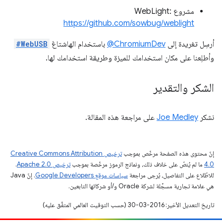
مشروع WebLight:
https://github.com/sowbug/weblight
أرسِل تغريدة إلى
‎@ChromiumDev
باستخدام الهاشتاغ
#WebUSB
وأطلِعنا على مكان استخدامك للميزة وطريقة استخدامك لها.
الشكر والتقدير
نشكر
Joe Medley
على مراجعة هذه المقالة.
إنّ محتوى هذه الصفحة مرخّص بموجب
ترخيص Creative Commons Attribution
4.0‏
ما لم يُنصّ على خلاف ذلك، ونماذج الرموز مرخّصة بموجب
ترخيص Apache 2.0‏
.
للاطّلاع على التفاصيل، يُرجى مراجعة
سياسات موقع Google Developers‏
. إنّ Java
هي علامة تجارية مسجَّلة لشركة Oracle و/أو شركائها التابعين.
تاريخ التعديل الأخير: 2016-03-30 (حسب التوقيت العالمي المتفَّق عليه)