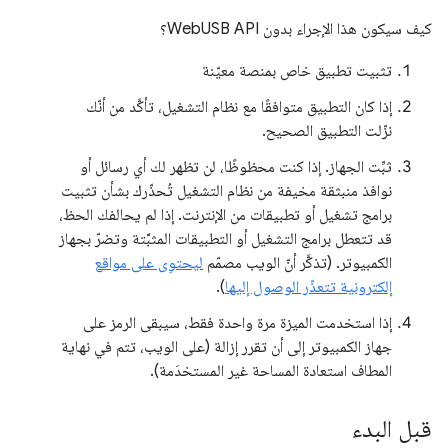
كيف سيكون هذا الإجراء بدون WebUSB API؟
تثبيت تطبيق خاص بمنصة معيّنة
إذا كان التطبيق متوافقًا مع نظام التشغيل، تأكَّد من أنّك
نزّلت التطبيق الصحيح.
ثبِّت الجهاز. إذا كنت محظوظًا، لن تظهر لك أي رسائل أو
نوافذ منبثقة مخيفة من نظام التشغيل تُحذّرك بشأن تثبيت
برامج تشغيل أو تطبيقات من الإنترنت. إذا لم يحالفك الحظ،
قد تتعطل برامج التشغيل أو التطبيقات المثبَّتة وتضرّ بجهاز
الكمبيوتر. (تذكَّر أنّ الويب مصمّم
ليحتوِى على مواقع
إلكترونية تتعذّر الوصول إليها
).
إذا استخدمت الميزة مرة واحدة فقط، سيبقى الرمز على
جهاز الكمبيوتر إلى أن تقرر إزالة (على الويب، تتم في نهاية
المطاف استعادة المساحة غير المستخدَمة).
قبل البدء