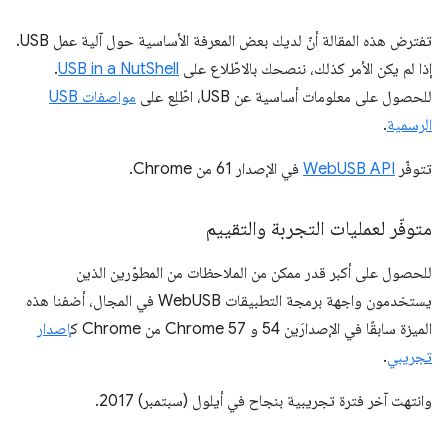
تفترض هذه المقالة أنّ لديك بعض المعرفة الأساسية حول آلية عمل USB.
إذا لم يكن الأمر كذلك، ننصحك بالاطّلاع على
USB in a NutShell
.
للحصول على معلومات أساسية عن USB، اطّلِع على
مواصفات USB
الرسمية
.
تتوفّر
WebUSB API
في الإصدار 61 من Chrome.
متوفّر لعمليات التجربة والتقييم
للحصول على أكبر قدر ممكن من الملاحظات من المطوّرين الذين
يستخدمون واجهة برمجة التطبيقات WebUSB في المجال، أضفنا هذه
الميزة سابقًا في الإصدارَين 54 و Chrome 57 من Chrome ك
إصدار
تجريبي
.
وانتهت آخر فترة تجريبية بنجاح في أيلول (سبتمبر) 2017.