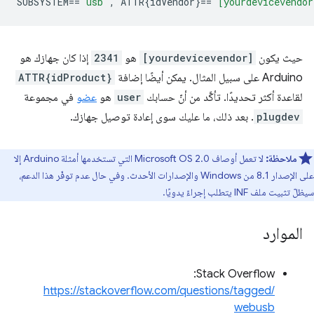
SUBSYSTEM
==
"usb"
,
 ATTR{idVendor}
==
"[yourdevicevendor
حيث يكون
[yourdevicevendor]
هو
2341
إذا كان جهازك هو
Arduino على سبيل المثال. يمكن أيضًا إضافة
ATTR{idProduct}
لقاعدة أكثر تحديدًا. تأكَّد من أنّ حسابك
user
هو
عضو
في مجموعة
plugdev
. بعد ذلك، ما عليك سوى إعادة توصيل جهازك.
ملاحظة:
لا تعمل أوصاف Microsoft OS 2.0 التي تستخدمها أمثلة Arduino إلا
على الإصدار 8.1 من Windows والإصدارات الأحدث. وفي حال عدم توفّر هذا الدعم،
سيظلّ تثبيت ملف INF يتطلب إجراءً يدويًا.
الموارد
Stack Overflow: ‏
https://stackoverflow.com/questions/tagged/
webusb