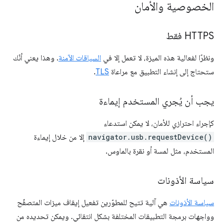
الخصوصية والأمان
HTTPS فقط
ونظرًا لفعالية هذه الميزة، لا تعمل إلا في
السياقات الآمنة
. وهذا يعني أنّك
ستحتاج إلى إنشاء التطبيق مع مراعاة
TLS
.
يجب أن يُجري المستخدم إيماءة
كإجراء احترازي للأمان، لا يمكن استدعاء
navigator.usb.requestDevice()
إلا من خلال إيماءة
المستخدم، مثل لمسة أو نقرة بالماوس.
سياسة الأذونات
سياسة الأذونات
هي آلية تتيح للمطوّرين تفعيل إيقاف ميزات المتصفّح
وواجهات برمجة التطبيقات المختلفة بشكل انتقائي. ويمكن تحديده من