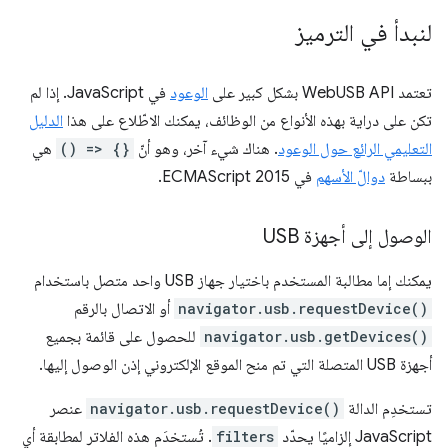
لنبدأ في الترميز
تعتمد WebUSB API بشكل كبير على
الوعود
في JavaScript. إذا لم
تكن على دراية بهذه الأنواع من الوظائف، يمكنك الاطّلاع على هذا
الدليل
التعليمي الرائع حول الوعود
. هناك شيء آخر، وهو أنّ
() => {}
هي
ببساطة
دوالّ الأسهم
في ECMAScript 2015.
الوصول إلى أجهزة USB
يمكنك إما مطالبة المستخدم باختيار جهاز USB واحد متصل باستخدام
navigator.usb.requestDevice()
أو الاتصال بالرقم
navigator.usb.getDevices()
للحصول على قائمة بجميع
أجهزة USB المتصلة التي تم منح الموقع الإلكتروني إذن الوصول إليها.
تستخدِم الدالة
navigator.usb.requestDevice()
عنصر
JavaScript إلزاميًا يحدّد
filters
. تُستخدَم هذه الفلاتر لمطابقة أي