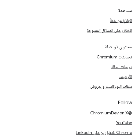
مساهمة
الإبلاغ عن خطأ
الاطّلاع على المشاكل المفتوحة
محتوى ذو صلة
تحديثات Chromium
دراسات الحالة
الأرشيف
ملفات البودكاست والعروض
Follow
@ChromiumDev on X
YouTube
Chrome للمطوّرين على LinkedIn