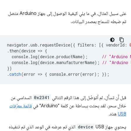
على سبيل المثال، في ما يلي كيفية الوصول إلى جهاز Arduino متصل
تم ضبطه للسماح بمصدر البيانات.
navigator
.
usb
.
requestDevice
({
filters
:
[{
vendorId
:
.
then
(
device
=
>
{
console
.
log
(
device
.
productName
);
// "Arduino 
console
.
log
(
device
.
manufacturerName
);
// "Arduino 
})
.
catch
(
error
=
>
{
console
.
error
(
error
);
});
قبل أن تسأل، لم أتوصّل إلى هذا الرقم الثنائي
0x2341
السداسي من
خلال سحر. لقد بحثت ببساطة عن كلمة "Arduino" في
قائمة معرّفات
USB
هذه.
يحتوي جهاز USB
device
الذي تم عرضه في الوعد الذي تم تنفيذه