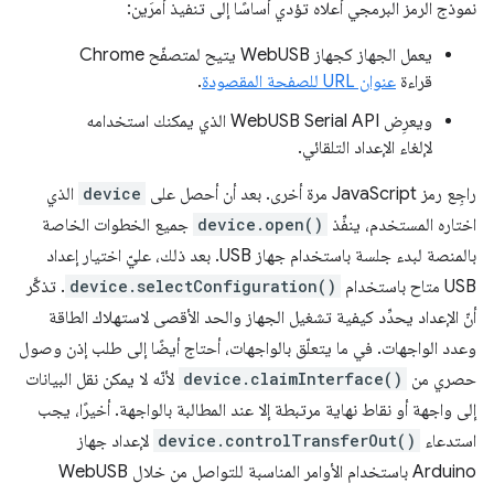
نموذج الرمز البرمجي أعلاه تؤدي أساسًا إلى تنفيذ أمرَين:
يعمل الجهاز كجهاز WebUSB يتيح لمتصفّح Chrome
قراءة
عنوان URL للصفحة المقصودة
.
ويعرِض WebUSB Serial API الذي يمكنك استخدامه
لإلغاء الإعداد التلقائي.
راجِع رمز JavaScript مرة أخرى. بعد أن أحصل على
device
الذي
اختاره المستخدم، ينفِّذ
device.open()
جميع الخطوات الخاصة
بالمنصة لبدء جلسة باستخدام جهاز USB. بعد ذلك، عليّ اختيار إعداد
USB متاح باستخدام
device.selectConfiguration()
. تذكَّر
أنّ الإعداد يحدِّد كيفية تشغيل الجهاز والحد الأقصى لاستهلاك الطاقة
وعدد الواجهات. في ما يتعلّق بالواجهات، أحتاج أيضًا إلى طلب إذن وصول
حصري من
device.claimInterface()
لأنّه لا يمكن نقل البيانات
إلى واجهة أو نقاط نهاية مرتبطة إلا عند المطالبة بالواجهة. أخيرًا، يجب
استدعاء
device.controlTransferOut()
لإعداد جهاز
Arduino باستخدام الأوامر المناسبة للتواصل من خلال WebUSB