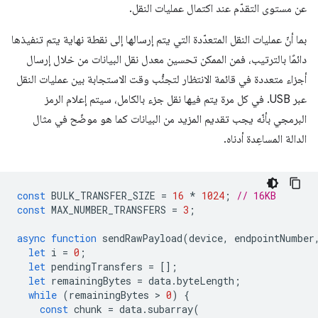
عن مستوى التقدّم عند اكتمال عمليات النقل.
بما أنّ عمليات النقل المتعدّدة التي يتم إرسالها إلى نقطة نهاية يتم تنفيذها
دائمًا بالترتيب، فمن الممكن تحسين معدل نقل البيانات من خلال إرسال
أجزاء متعددة في قائمة الانتظار لتجنُّب وقت الاستجابة بين عمليات النقل
عبر USB. في كل مرة يتم فيها نقل جزء بالكامل، سيتم إعلام الرمز
البرمجي بأنّه يجب تقديم المزيد من البيانات كما هو موضّح في مثال
الدالة المساعِدة أدناه.
const
BULK_TRANSFER_SIZE
=
16
*
1024
;
// 16KB
const
MAX_NUMBER_TRANSFERS
=
3
;
async
function
sendRawPayload
(
device
,
endpointNumber
let
i
=
0
;
let
pendingTransfers
=
[];
let
remainingBytes
=
data
.
byteLength
;
while
(
remainingBytes
 > 
0
)
{
const
chunk
=
data
.
subarray
(