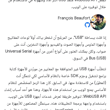
تجعل WebUSB API منفذ USB أكثر أمانًا وسهولة في الاستخدام من
خلال توفيره على الويب.
François Beaufort
إذا قلت ببساطة "USB"، من المرجّح أن تخطر ببالك أولاً لوحات المفاتيح
وأجهزة الماوس وأجهزة الصوت والفيديو وأجهزة التخزين. أنت على
صواب، ولكن يمكنك العثور على أنواع أخرى من أجهزة Universal Serial
Bus (USB) في السوق.
تتطلّب أجهزة USB غير المتوافقة مع المعايير من مورّدي الأجهزة كتابة
برامج تشغيل وحِزم SDK خاصة بالنظام الأساسي لكي تتمكّن أنت
(المطوّر) من الاستفادة منها. في السابق، كان هذا الرمز المخصّص للنظام
الأساسي يمنع الويب من استخدام هذه الأجهزة. وهذا هو أحد أسباب إنشاء
WebUSB API: لتوفير طريقة لعرض خدمات أجهزة USB على الويب.
باستخدام واجهة برمجة التطبيقات هذه، سيتمكّن المصنّعون للأجهزة من