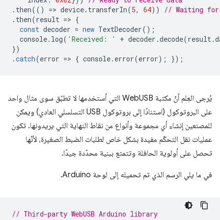
.
then
(()
=
>
device
.
transferIn
(
5
,
64
))
// Waiting for
.
then
(
result
=
>
{
const
decoder
=
new
TextDecoder
();
console
.
log
(
'Received: '
+
decoder
.
decode
(
result
.
d
})
.
catch
(
error
=
>
{
console
.
error
(
error
);
});
يُرجى العِلم أنّ مكتبة WebUSB التي أستخدمها لا تطبّق سوى مثال واحد
على البروتوكول (استنادًا إلى بروتوكول USB التسلسلي العادي) ويمكن
للمصنعين إنشاء أي مجموعة وأنواع من نقاط النهاية التي يريدونها. تكون
عمليات نقل التحكّم مفيدة بشكل خاص لطلبات الضبط الصغيرة، لأنّها
تحصل على أولوية الحافلة وتتمتع ببنية محدّدة جيدًا.
في ما يلي الرسم الذي تم تحميله إلى لوحة Arduino.
// Third-party WebUSB Arduino library