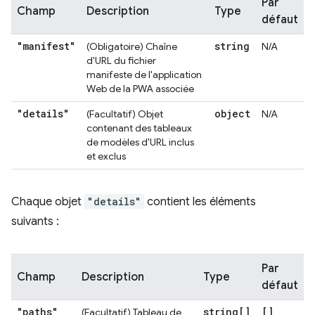
Par
Champ
Description
Type
défaut
"manifest"
string
(Obligatoire) Chaîne
N/A
d'URL du fichier
manifeste de l'application
Web de la PWA associée
"details"
object
(Facultatif) Objet
N/A
contenant des tableaux
de modèles d'URL inclus
et exclus
Chaque objet
"details"
contient les éléments
suivants :
Par
Champ
Description
Type
défaut
"paths"
string[]
[]
(Facultatif) Tableau de