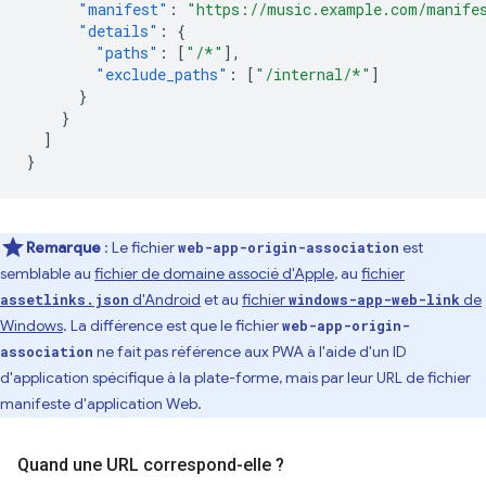
"manifest"
:
"https://music.example.com/manife
"details"
:
{
"paths"
:
[
"/*"
],
"exclude_paths"
:
[
"/internal/*"
]
}
}
]
}
Remarque
: Le fichier
est
web-app-origin-association
semblable au
fichier de domaine associé d'Apple
, au
fichier
d'Android
et au
fichier
de
assetlinks.json
windows-app-web-link
Windows
. La différence est que le fichier
web-app-origin-
ne fait pas référence aux PWA à l'aide d'un ID
association
d'application spécifique à la plate-forme, mais par leur URL de fichier
manifeste d'application Web.
Quand une URL correspond-elle ?