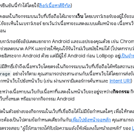
ารยืนยันนี้ทำได้โดยใช้
ลิงก์เนื้อหาดิจิทัล
)
สดงผลในกิจกรรมบนเว็บที่เชื่อถือได้มาจาก
เว็บ
โดยเบราว์เซอร์ของผู้ใช้จ
ผู้ใช้จะเห็นในเบราว์เซอร์ ยกเว้นว่าเนื้อหาจะแสดงแบบเต็มหน้าจอ เนื้อหา
ก่อน
เบราว์เซอร์ยังอัปเดตแยกจาก Android และแอปของคุณด้วย เช่น Chrom
ะช่วยลดขนาด APK และช่วยให้คุณใช้รันไทม์เว็บสมัยใหม่ได้ (โปรดทราบว่
ยอิสระจาก Android ด้วย แต่มีผู้ใช้ Android ก่อน Lollipop อยู่
เป็นจ
มีสิทธิ์เข้าถึงเนื้อหาเว็บโดยตรงในกิจกรรมบนเว็บที่เชื่อถือได้หรือสถานะเ
rage
อย่างไรก็ตาม คุณสามารถประสานงานกับเนื้อหาเว็บได้โดยการส่งข้อ
หน้าเว็บไปยังหน้าเว็บ (เช่น ผ่านพารามิเตอร์การค้นหาและ
Intent URI
)
ะหว่างเนื้อหาบนเว็บกับเนื้อหาที่แสดงในหน้าเว็บจะอยู่ระหว่าง
กิจกรรม
กิ
็บทั้งหมด หรือมาจากกิจกรรม Android
เปิดในตัวอย่างของกิจกรรมในเว็บที่เชื่อถือได้ไม่มีข้อกำหนดใดๆ เพื่อให้ทด
ได้จะต้องเป็นไปตามข้อกำหนดเดียวกันกับ
เพิ่มไปยังหน้าจอหลัก
คุณสามารถต
การตรวจสอบ "
ผู้ใช้สามารถได้รับข้อความแจ้งให้เพิ่มลงในหน้าจอหลัก
" ของ