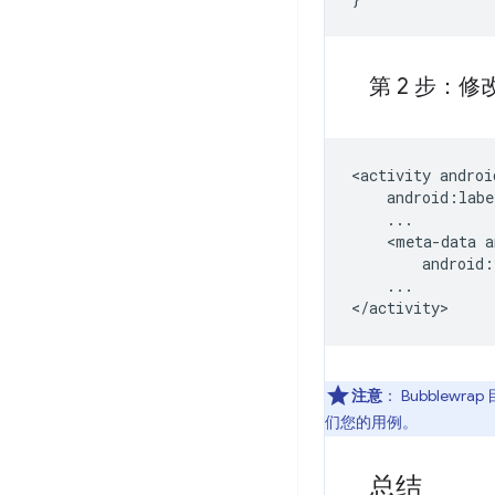
第 2 步：修
<activity
<meta-data
android:
...

注意
：
Bubblew
们您的用例。
总结