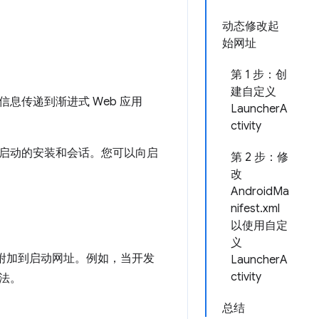
动态修改起
始网址
第 1 步：创
建自定义
中的信息传递到渐进式 Web 应用
LauncherA
ctivity
ity 启动的安装和会话。您可以向启
第 2 步：修
改
AndroidMa
nifest.xml
以使用自定
义
数附加到启动网址。例如，当开发
LauncherA
ctivity
用法。
总结