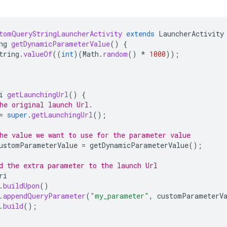
tomQueryStringLauncherActivity
extends
LauncherActivity
ng
getDynamicParameterValue
()
{
tring
.
valueOf
((
int
)(
Math
.
random
()
*
1000
));
i
getLaunchingUrl
()
{
he original launch Url.
=
super
.
getLaunchingUrl
();
he value we want to use for the parameter value
ustomParameterValue
=
getDynamicParameterValue
();
d the extra parameter to the launch Url
ri
.
buildUpon
()
.
appendQueryParameter
(
"my_parameter"
,
customParameterV
.
build
();