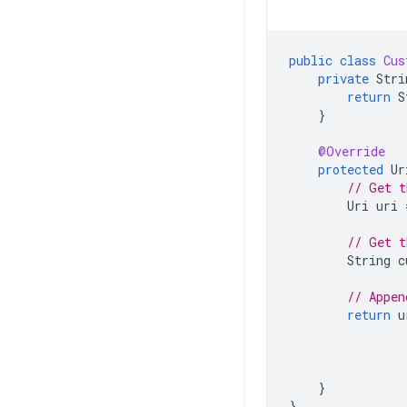
public
class
Cus
private
Stri
return
S
}
@Override
protected
Ur
// Get t
Uri
uri
// Get t
String
c
// Appen
return
u
}
}