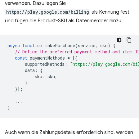
verwenden. Dazu legen Sie
https://play.google.com/billing
als Kennung fest
und fügen die Produkt-SKU als Datenmember hinzu:
async
function
makePurchase
(
service
,
sku
)
{
// Define the preferred payment method and item I
const
paymentMethods
=
[{
supportedMethods
:
"https://play.google.com/bi
data
:
{
sku
:
sku
,
}
}];
...
}
Auch wenn die Zahlungsdetails erforderlich sind, werden