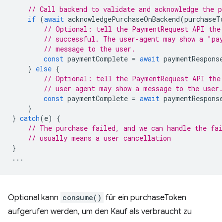
// Call backend to validate and acknowledge the p
if
(
await
acknowledgePurchaseOnBackend
(
purchaseT
// Optional: tell the PaymentRequest API the
// successful. The user-agent may show a "pa
// message to the user.
const
paymentComplete
=
await
paymentRespons
}
else
{
// Optional: tell the PaymentRequest API the
// user agent may show a message to the user
const
paymentComplete
=
await
paymentRespons
}
}
catch
(
e
)
{
// The purchase failed, and we can handle the fa
// usually means a user cancellation
}
...
Optional kann
consume()
für ein purchaseToken
aufgerufen werden, um den Kauf als verbraucht zu