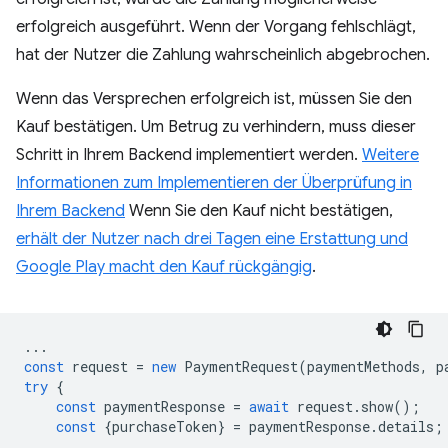
erfolgreich ausgeführt. Wenn der Vorgang fehlschlägt,
hat der Nutzer die Zahlung wahrscheinlich abgebrochen.
Wenn das Versprechen erfolgreich ist, müssen Sie den
Kauf bestätigen. Um Betrug zu verhindern, muss dieser
Schritt in Ihrem Backend implementiert werden.
Weitere
Informationen zum Implementieren der Überprüfung in
Ihrem Backend
Wenn Sie den Kauf nicht bestätigen,
erhält der Nutzer nach drei Tagen eine Erstattung und
Google Play macht den Kauf rückgängig
.
...
const
request
=
new
PaymentRequest
(
paymentMethods
,
p
try
{
const
paymentResponse
=
await
request
.
show
();
const
{
purchaseToken
}
=
paymentResponse
.
details
;