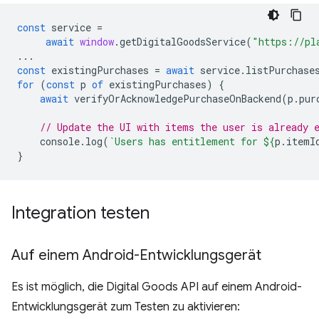
const
service
=
await
window
.
getDigitalGoodsService
(
"https://pl
...
const
existingPurchases
=
await
service
.
listPurchase
for
(
const
p
of
existingPurchases
)
{
await
verifyOrAcknowledgePurchaseOnBackend
(
p
.
pur
// Update the UI with items the user is already 
console
.
log
(
`Users has entitlement for 
${
p
.
itemI
}
Integration testen
Auf einem Android-Entwicklungsgerät
Es ist möglich, die Digital Goods API auf einem Android-
Entwicklungsgerät zum Testen zu aktivieren: