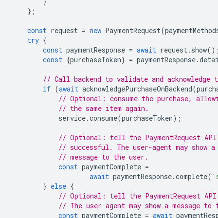
}
};
const
request
=
new
PaymentRequest
(
paymentMethod
try
{
const
paymentResponse
=
await
request
.
show
()
const
{
purchaseToken
}
=
paymentResponse
.
deta
// Call backend to validate and acknowledge t
if
(
await
acknowledgePurchaseOnBackend
(
purch
// Optional: consume the purchase, allow
// the same item again.
service
.
consume
(
purchaseToken
);
// Optional: tell the PaymentRequest API
// successful. The user-agent may show a
// message to the user.
const
paymentComplete
=
await
paymentResponse
.
complete
(
'
}
else
{
// Optional: tell the PaymentRequest API
// The user agent may show a message to 
const
paymentComplete
=
await
paymentRes