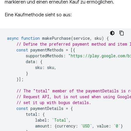
markieren und einen erneuten Kauf zu ermöglichen.
Eine Kaufmethode sieht so aus:
async
function
makePurchase
(
service
,
sku
)
{
// Define the preferred payment method and item 
const
paymentMethods
=
[{
supportedMethods
:
"https://play.google.com/b
data
:
{
sku
:
sku
,
}
}];
// The "total" member of the paymentDetails is r
// Request API, but is not used when using Googl
// set it up with bogus details.
const
paymentDetails
=
{
total
:
{
label
:
`Total`
,
amount
:
{
currency
:
`USD`
,
value
:
`0`
}