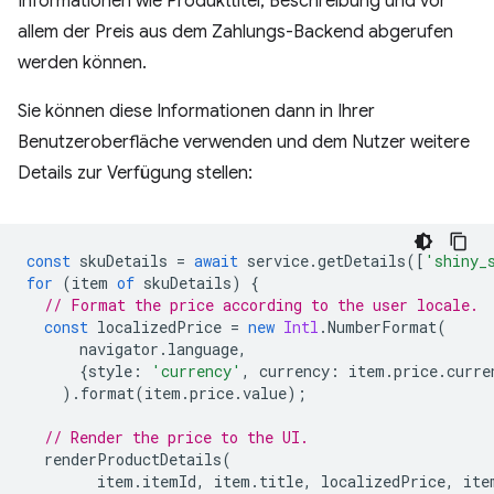
Informationen wie Produkttitel, Beschreibung und vor
allem der Preis aus dem Zahlungs-Backend abgerufen
werden können.
Sie können diese Informationen dann in Ihrer
Benutzeroberfläche verwenden und dem Nutzer weitere
Details zur Verfügung stellen:
const
skuDetails
=
await
service
.
getDetails
([
'shiny_
for
(
item
of
skuDetails
)
{
// Format the price according to the user locale.
const
localizedPrice
=
new
Intl
.
NumberFormat
(
navigator
.
language
,
{
style
:
'currency'
,
currency
:
item
.
price
.
curre
).
format
(
item
.
price
.
value
);
// Render the price to the UI.
renderProductDetails
(
item
.
itemId
,
item
.
title
,
localizedPrice
,
ite