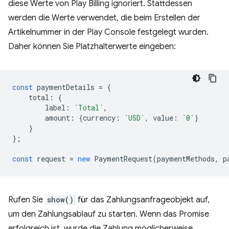
diese Werte von Play Billing ignoriert. Stattdessen
werden die Werte verwendet, die beim Erstellen der
Artikelnummer in der Play Console festgelegt wurden.
Daher können Sie Platzhalterwerte eingeben:
const
paymentDetails
=
{
total
:
{
label
:
`Total`
,
amount
:
{
currency
:
`USD`
,
value
:
`0`
}
}
};
const
request
=
new
PaymentRequest
(
paymentMethods
,
p
Rufen Sie
show()
für das Zahlungsanfrageobjekt auf,
um den Zahlungsablauf zu starten. Wenn das Promise
erfolgreich ist, wurde die Zahlung möglicherweise