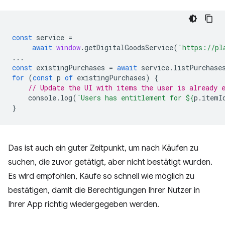
const
service
=
await
window
.
getDigitalGoodsService
(
'https://pl
...
const
existingPurchases
=
await
service
.
listPurchase
for
(
const
p
of
existingPurchases
)
{
// Update the UI with items the user is already 
console
.
log
(
`Users has entitlement for 
${
p
.
itemI
}
Das ist auch ein guter Zeitpunkt, um nach Käufen zu
suchen, die zuvor getätigt, aber nicht bestätigt wurden.
Es wird empfohlen, Käufe so schnell wie möglich zu
bestätigen, damit die Berechtigungen Ihrer Nutzer in
Ihrer App richtig wiedergegeben werden.