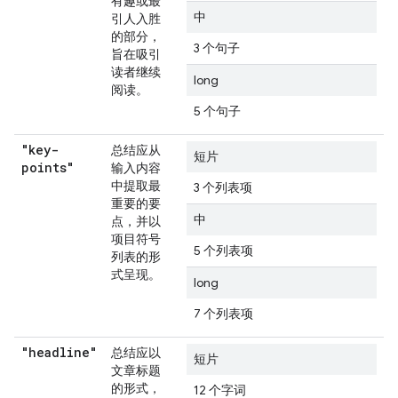
有趣或最
中
引人入胜
的部分，
3 个句子
旨在吸引
读者继续
long
阅读。
5 个句子
"key-
总结应从
短片
points"
输入内容
中提取最
3 个列表项
重要的要
中
点，并以
项目符号
5 个列表项
列表的形
式呈现。
long
7 个列表项
"headline"
总结应以
短片
文章标题
的形式，
12 个字词