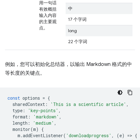
用一句话
中
有效概括
输入内容
17 个字词
的主要观
点。
long
22 个字词
例如，您可以初始化总结器，以输出 Markdown 格式的中
等长度的关键点。
const
options
=
{
sharedContext
:
'This is a scientific article'
,
type
:
'key-points'
,
format
:
'markdown'
,
length
:
'medium'
,
monitor
(
m
)
{
m
.
addEventListener
(
'downloadprogress'
,
(
e
)
=
>
{