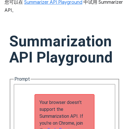
您可以在
Summarizer API Playground
中试用 Summarizer
API。