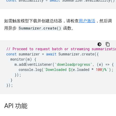
const
availability
=
await
Summarizer
.
availability
()
如需触发模型下载并创建总结器，请检查
用户激活
，然后调
用异步
Summarizer.create()
函数。
// Proceed to request batch or streaming summarizati
const
summarizer
=
await
Summarizer
.
create
({
monitor
(
m
)
{
m
.
addEventListener
(
'downloadprogress'
,
(
e
)
=
>
{
console
.
log
(
`Downloaded 
${
e
.
loaded
*
100
}
%`
);
});
}
});
API 功能