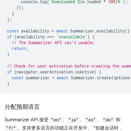
console
.
log
(
`Downloaded 
${
e
.
loaded
*
100
}
%`
);
});
}
};
const
availability
=
await
Summarizer
.
availability
()
if
(
availability
===
'unavailable'
)
{
// The Summarizer API isn't usable.
return
;
}
// Check for user activation before creating the sum
if
(
navigator
.
userActivation
.
isActive
)
{
const
summarizer
=
await
Summarizer
.
create
(
options
}
分配预期语言
Summarizer API 接受
"en"
、
"ja"
、
"es"
、
"de"
和
"fr"
。支持更多语言的功能正在开发中。`"创建会话时，