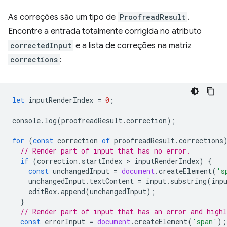
As correções são um tipo de
ProofreadResult
.
Encontre a entrada totalmente corrigida no atributo
correctedInput
e a lista de correções na matriz
corrections
:
let
inputRenderIndex
=
0
;
console
.
log
(
proofreadResult
.
correction
);
for
(
const
correction
of
proofreadResult
.
corrections
// Render part of input that has no error.
if
(
correction
.
startIndex
 > 
inputRenderIndex
)
{
const
unchangedInput
=
document
.
createElement
(
's
unchangedInput
.
textContent
=
input
.
substring
(
inp
editBox
.
append
(
unchangedInput
);
}
// Render part of input that has an error and highl
const
errorInput
=
document
.
createElement
(
'span'
);