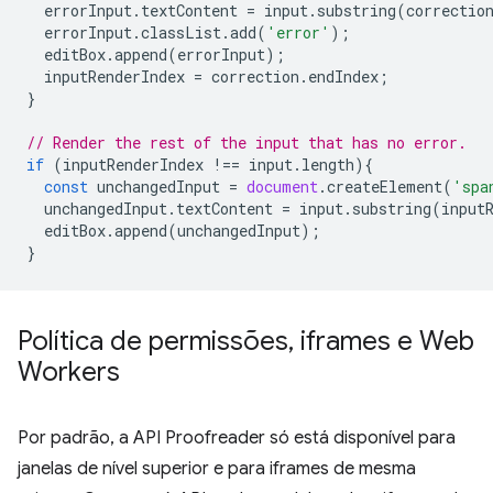
errorInput
.
textContent
=
input
.
substring
(
correctio
errorInput
.
classList
.
add
(
'error'
);
editBox
.
append
(
errorInput
);
inputRenderIndex
=
correction
.
endIndex
;
}
// Render the rest of the input that has no error.
if
(
inputRenderIndex
!==
input
.
length
){
const
unchangedInput
=
document
.
createElement
(
'spa
unchangedInput
.
textContent
=
input
.
substring
(
input
editBox
.
append
(
unchangedInput
);
}
Política de permissões
,
iframes e Web
Workers
Por padrão, a API Proofreader só está disponível para
janelas de nível superior e para iframes de mesma