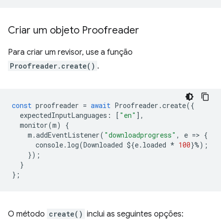
Criar um objeto Proofreader
Para criar um revisor, use a função
Proofreader.create()
.
const
proofreader
=
await
Proofreader
.
create
({
expectedInputLanguages
:
[
"en"
],
monitor
(
m
)
{
m
.
addEventListener
(
"downloadprogress"
,
e
=
>
{
console
.
log
(
Downloaded
$
{
e
.
loaded
*
100
}
%
);
});
}
};
O método
create()
inclui as seguintes opções: