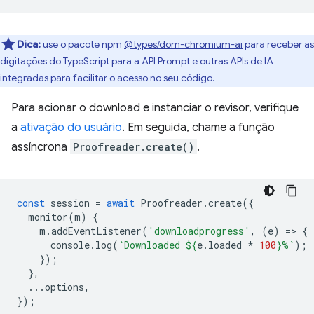
Dica:
use o pacote npm
@types/dom-chromium-ai
para receber as
digitações do TypeScript para a API Prompt e outras APIs de IA
integradas para facilitar o acesso no seu código.
Para acionar o download e instanciar o revisor, verifique
a
ativação do usuário
. Em seguida, chame a função
assíncrona
Proofreader.create()
.
const
session
=
await
Proofreader
.
create
({
monitor
(
m
)
{
m
.
addEventListener
(
'downloadprogress'
,
(
e
)
=
>
{
console
.
log
(
`Downloaded 
${
e
.
loaded
*
100
}
%`
);
});
},
...
options
,
});