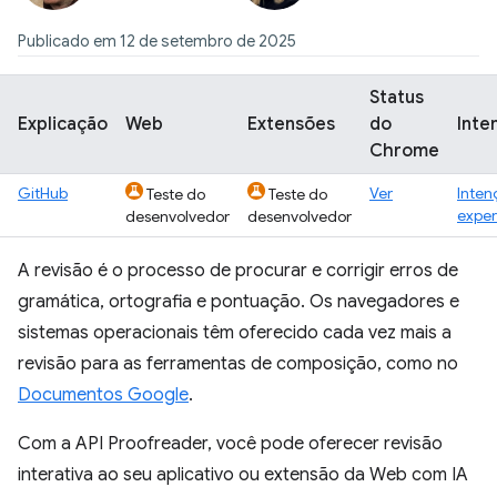
Publicado em 12 de setembro de 2025
Status
Explicação
Web
Extensões
do
Inte
Chrome
GitHub
Ver
Inten
Teste do
Teste do
exper
desenvolvedor
desenvolvedor
A revisão é o processo de procurar e corrigir erros de
gramática, ortografia e pontuação. Os navegadores e
sistemas operacionais têm oferecido cada vez mais a
revisão para as ferramentas de composição, como no
Documentos Google
.
Com a API Proofreader, você pode oferecer revisão
interativa ao seu aplicativo ou extensão da Web com IA