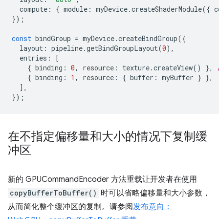
compute
:
{
module
:
myDevice
.
createShaderModule
({
c
});
const
bindGroup
=
myDevice
.
createBindGroup
({
layout
:
pipeline
.
getBindGroupLayout
(
0
),
entries
:
[
{
binding
:
0
,
resource
:
texture
.
createView
()
},
{
binding
:
1
,
resource
:
{
buffer
:
myBuffer
}
},
],
});
在不指定偏移量和大小的情况下复制缓
冲区
新的 GPUCommandEncoder 方法重载让开发者在使用
copyBufferToBuffer()
时可以省略偏移量和大小参数，
从而简化整个缓冲区的复制。请参阅
发布意向：