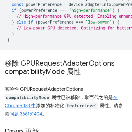
const
powerPreference
=
device
.
adapterInfo
.
powerPr
if
(
powerPreference
===
"high-performance"
)
{
// High-performance GPU detected. Enabling enhan
}
else
if
(
powerPreference
===
"low-power"
)
{
// Low-power GPU detected. Optimizing for batter
}
}
移除 GPURequest
Adapter
Options
compatibility
Mode 属性
实验性 GPURequestAdapterOptions
compatibilityMode
属性已被移除，取而代之的是
在
Chrome 133 中
添加的标准化
featureLevel
属性。请参
阅
问题 366151404
。
Dawn 更新