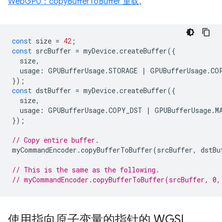
WebGPU：copyBufferToBuffer 重载
。
const
size
=
42
;
const
srcBuffer
=
myDevice
.
createBuffer
({
size
,
usage
:
GPUBufferUsage
.
STORAGE
|
GPUBufferUsage
.
CO
});
const
dstBuffer
=
myDevice
.
createBuffer
({
size
,
usage
:
GPUBufferUsage
.
COPY_DST
|
GPUBufferUsage
.
M
});
// Copy entire buffer.
myCommandEncoder
.
copyBufferToBuffer
(
srcBuffer
,
dstBu
// This is the same as the following.
// myCommandEncoder.copyBufferToBuffer(srcBuffer, 0,
使用指向原子变量的指针的 WGSL