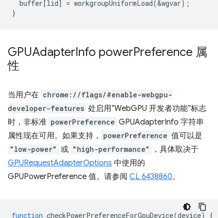
buffer
[
lid
]
=
workgroupUniformLoad
(
&
wgvar
);
}
GPUAdapter
Info power
Preference 属
性
当用户在
chrome://flags/#enable-webgpu-
developer-features
处启用“WebGPU 开发者功能”标志
时，非标准
powerPreference
GPUAdapterInfo 字符串
属性现在可用。如果支持，
powerPreference
值可以是
"low-power"
或
"high-performance"
，具体取决于
GPURequestAdapterOptions
中使用的
GPUPowerPreference 值。请参阅
CL 6438860
。
function
checkPowerPreferenceForGpuDevice
(
device
)
{