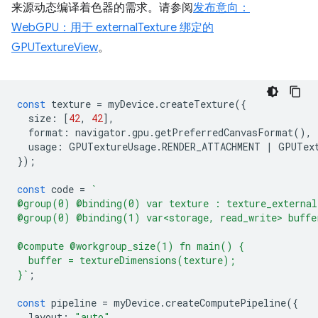
来源动态编译着色器的需求。请参阅
发布意向：
WebGPU：用于 externalTexture 绑定的
GPUTextureView
。
const
texture
=
myDevice
.
createTexture
({
size
:
[
42
,
42
],
format
:
navigator
.
gpu
.
getPreferredCanvasFormat
(),
usage
:
GPUTextureUsage
.
RENDER_ATTACHMENT
|
GPUTex
});
const
code
=
`
@group(0) @binding(0) var texture : texture_external
@group(0) @binding(1) var<storage, read_write> buffe
@compute @workgroup_size(1) fn main() {
  buffer = textureDimensions(texture);
}`
;
const
pipeline
=
myDevice
.
createComputePipeline
({
layout
:
"auto"
,