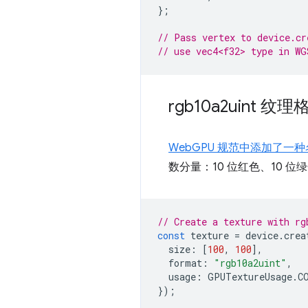
};
// Pass vertex to device.cr
// use vec4<f32> type in WG
rgb10a2uint 纹理
WebGPU 规范中添加了一种名
数分量：10 位红色、10 位绿
// Create a texture with rg
const
texture
=
device
.
crea
size
:
[
100
,
100
],
format
:
"rgb10a2uint"
,
usage
:
GPUTextureUsage
.
C
});