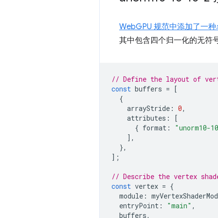
WebGPU 规范中添加了一种名为
其中包含四个归一化的无符号整数
// Define the layout of ver
const
buffers
=
[
{
arrayStride
:
0
,
attributes
:
[
{
format
:
"unorm10-1
],
},
];
// Describe the vertex shad
const
vertex
=
{
module
:
myVertexShaderMod
entryPoint
:
"main"
,
buffers
,