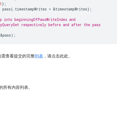
1
};
r
pass
{.
timestampWrites
=
&
timestampWrites
};
p into beginningOfPassWriteIndex and
yQuerySet respectively before and after the pass
(
&
pass
);
如需查看提交的完整
列表
，请点击此处。
的所有内容列表。