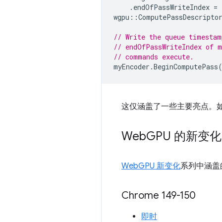
.
endOfPassWriteIndex
=
wgpu
::
ComputePassDescripto
// Write the queue timestam
// endOfPassWriteIndex of m
// commands execute.
myEncoder
.
BeginComputePass
这仅涵盖了一些主要亮点。
Web
GPU 的新变化
WebGPU 新变化
系列中涵盖
Chrome 149-150
即时