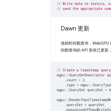
// Write data to texture, c
// send the appropriate com
Dawn 更新
借助时间戳查询，WebGP
间戳查询的 API 形状已更
// Create a timestamp query
wgpu
::
QuerySetDescriptor
qu
.
count
=
2
,
.
type
=
wgpu
::
QueryTyp
wgpu
::
QuerySet
querySet
=
d
wgpu
::
RenderPassTimestampW
.
querySet
=
querySet
,
.
beginningOfPassWriteIn