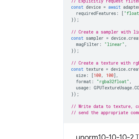
// Explicitly request filte
const
device
=
await
adapte
requiredFeatures
:
[
"float
});
// Create a sampler with li
const
sampler
=
device
.
crea
magFilter
:
"linear"
,
});
// Create a texture with rg
const
texture
=
device
.
crea
size
:
[
100
,
100
],
format
:
"rgba32float"
,
usage
:
GPUTextureUsage
.
C
});
// Write data to texture, c
// send the appropriate com
unorm10-10-10-