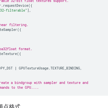
rable 32-bit float textures support.
r
.
requestDevice
({
32-filterable"
],
near filtering.
teSampler
({
ba32float format.
teTexture
({
OPY_DST
|
GPUTextureUsage
.
TEXTURE_BINDING
,
reate a bindgroup with sampler and texture and
mands to the GPU....
2 顶点格式