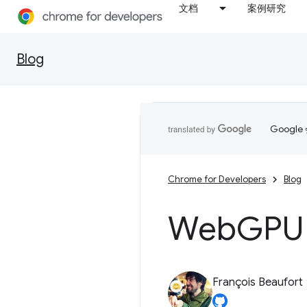
文档
案例研究
Blog
Goog
Chrome for Developers
Blog
Web
GPU
François Beaufort