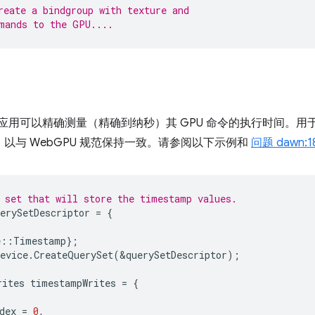
reate a bindgroup with texture and
mands to the GPU....
U 应用可以精确测量（精确到纳秒）其 GPU 命令的执行时间。
新，以与 WebGPU 规范保持一致。请参阅以下示例和
问题 dawn:1
 set that will store the timestamp values.
erySetDescriptor
=
{
e
::
Timestamp
};
evice
.
CreateQuerySet
(
&
querySetDescriptor
);
rites
timestampWrites
=
{
dex
=
0
,