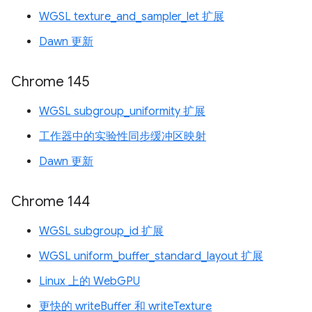
WGSL texture_and_sampler_let 扩展
Dawn 更新
Chrome 145
WGSL subgroup_uniformity 扩展
工作器中的实验性同步缓冲区映射
Dawn 更新
Chrome 144
WGSL subgroup_id 扩展
WGSL uniform_buffer_standard_layout 扩展
Linux 上的 WebGPU
更快的 writeBuffer 和 writeTexture