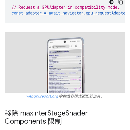
// Request a GPUAdapter in compatibility mode.
const
adapter
=
await
navigator
.
gpu
.
requestAdapter
webgpureport.org
中的兼容模式适配器信息。
移除 max
Inter
Stage
Shader
Components 限制