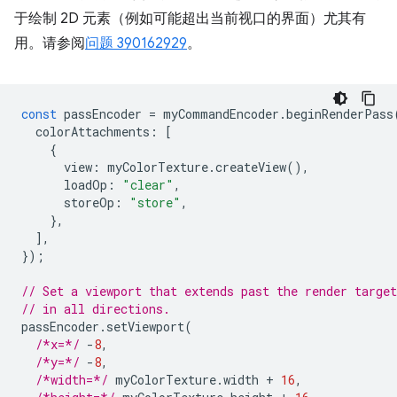
于绘制 2D 元素（例如可能超出当前视口的界面）尤其有
用。请参阅
问题 390162929
。
const
passEncoder
=
myCommandEncoder
.
beginRenderPass
colorAttachments
:
[
{
view
:
myColorTexture
.
createView
(),
loadOp
:
"clear"
,
storeOp
:
"store"
,
},
],
});
// Set a viewport that extends past the render targe
// in all directions.
passEncoder
.
setViewport
(
/*x=*/
-
8
,
/*y=*/
-
8
,
/*width=*/
myColorTexture
.
width
+
16
,