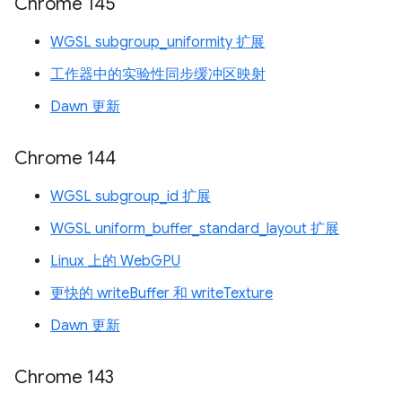
Chrome 145
WGSL subgroup_uniformity 扩展
工作器中的实验性同步缓冲区映射
Dawn 更新
Chrome 144
WGSL subgroup_id 扩展
WGSL uniform_buffer_standard_layout 扩展
Linux 上的 WebGPU
更快的 writeBuffer 和 writeTexture
Dawn 更新
Chrome 143