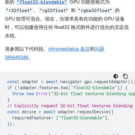
新的
"float32-blendable"
GPU 功能使格式为
"r32float"
、
"rg32float"
和
"rgba32float"
的
GPU 纹理可混合。现在，当请求具有此功能的 GPU 设备
时，可以创建使用任何 float32 格式附件进行混合的渲染流
水线。
请参阅以下代码段、
chromestatus 条目
和
问题
369649348
。
const
adapter
=
await
navigator
.
gpu
.
requestAdapter
()
if
(
!
adapter
.
features
.
has
(
"float32-blendable"
))
{
throw
new
Error
(
"32-bit float textures blending su
}
// Explicitly request 32-bit float textures blending 
const
device
=
await
adapter
.
requestDevice
({
requiredFeatures
:
[
"float32-blendable"
],
});