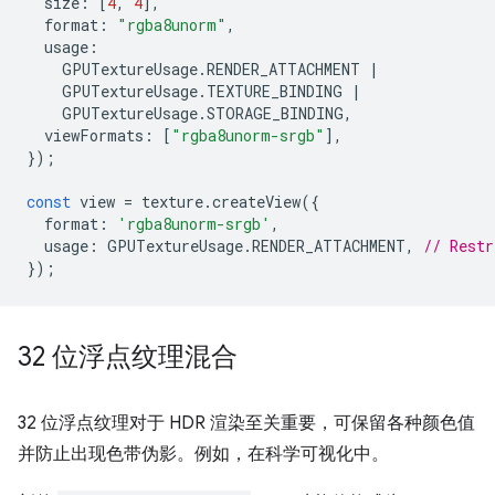
size
:
[
4
,
4
],
format
:
"rgba8unorm"
,
usage
:
GPUTextureUsage
.
RENDER_ATTACHMENT
|
GPUTextureUsage
.
TEXTURE_BINDING
|
GPUTextureUsage
.
STORAGE_BINDING
,
viewFormats
:
[
"rgba8unorm-srgb"
],
});
const
view
=
texture
.
createView
({
format
:
'rgba8unorm-srgb'
,
usage
:
GPUTextureUsage
.
RENDER_ATTACHMENT
,
// Restr
});
32 位浮点纹理混合
32 位浮点纹理对于 HDR 渲染至关重要，可保留各种颜色值
并防止出现色带伪影。例如，在科学可视化中。