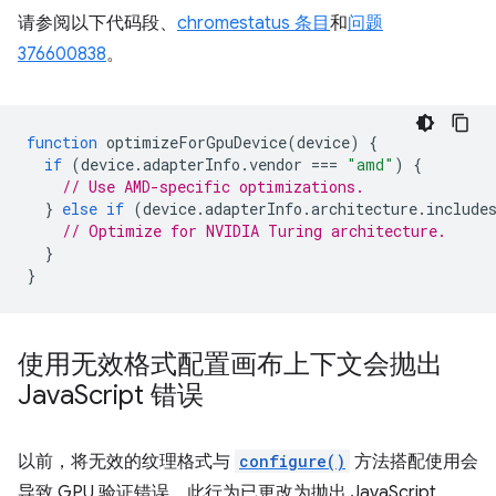
请参阅以下代码段、
chromestatus 条目
和
问题
376600838
。
function
optimizeForGpuDevice
(
device
)
{
if
(
device
.
adapterInfo
.
vendor
===
"amd"
)
{
// Use AMD-specific optimizations.
}
else
if
(
device
.
adapterInfo
.
architecture
.
include
// Optimize for NVIDIA Turing architecture.
}
}
使用无效格式配置画布上下文会抛出
Java
Script 错误
以前，将无效的纹理格式与
configure()
方法搭配使用会
导致 GPU 验证错误。此行为已更改为抛出 JavaScript