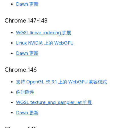
Dawn 更新
Chrome 147-148
WGSL linear_indexing 扩展
Linux NVIDIA 上的 WebGPU
Dawn 更新
Chrome 146
支持 OpenGL ES 3.1 上的 WebGPU 兼容模式
临时附件
WGSL texture_and_sampler_let 扩展
Dawn 更新