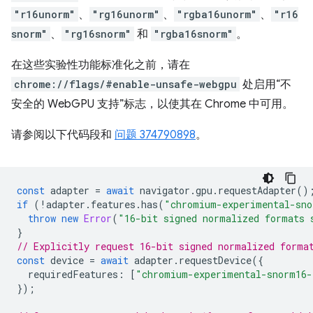
"r16unorm"
、
"rg16unorm"
、
"rgba16unorm"
、
"r16
snorm"
、
"rg16snorm"
和
"rgba16snorm"
。
在这些实验性功能标准化之前，请在
chrome://flags/#enable-unsafe-webgpu
处启用“不
安全的 WebGPU 支持”标志，以使其在 Chrome 中可用。
请参阅以下代码段和
问题 374790898
。
const
adapter
=
await
navigator
.
gpu
.
requestAdapter
()
if
(
!
adapter
.
features
.
has
(
"chromium-experimental-sno
throw
new
Error
(
"16-bit signed normalized formats 
}
// Explicitly request 16-bit signed normalized forma
const
device
=
await
adapter
.
requestDevice
({
requiredFeatures
:
[
"chromium-experimental-snorm16-
});