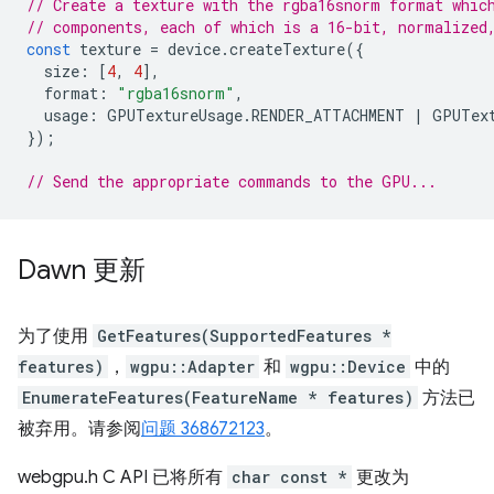
// Create a texture with the rgba16snorm format whic
// components, each of which is a 16-bit, normalized
const
texture
=
device
.
createTexture
({
size
:
[
4
,
4
],
format
:
"rgba16snorm"
,
usage
:
GPUTextureUsage
.
RENDER_ATTACHMENT
|
GPUTex
});
// Send the appropriate commands to the GPU...
Dawn 更新
为了使用
GetFeatures(SupportedFeatures *
features)
，
wgpu::Adapter
和
wgpu::Device
中的
EnumerateFeatures(FeatureName * features)
方法已
被弃用。请参阅
问题 368672123
。
webgpu.h C API 已将所有
char const *
更改为