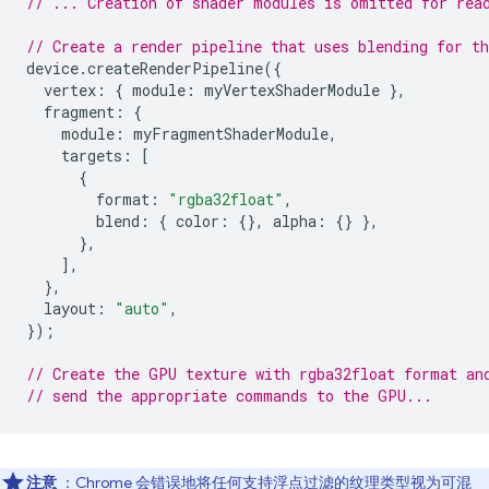
// ... Creation of shader modules is omitted for rea
// Create a render pipeline that uses blending for t
device
.
createRenderPipeline
({
vertex
:
{
module
:
myVertexShaderModule
},
fragment
:
{
module
:
myFragmentShaderModule
,
targets
:
[
{
format
:
"rgba32float"
,
blend
:
{
color
:
{},
alpha
:
{}
},
},
],
},
layout
:
"auto"
,
});
// Create the GPU texture with rgba32float format an
// send the appropriate commands to the GPU...
注意
：Chrome 会错误地将任何支持浮点过滤的纹理类型视为可混