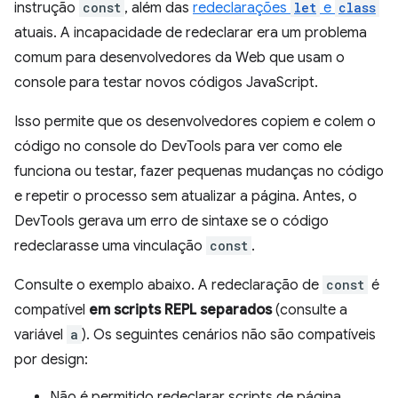
instrução
const
, além das
redeclarações
let
e
class
atuais. A incapacidade de redeclarar era um problema
comum para desenvolvedores da Web que usam o
console para testar novos códigos JavaScript.
Isso permite que os desenvolvedores copiem e colem o
código no console do DevTools para ver como ele
funciona ou testar, fazer pequenas mudanças no código
e repetir o processo sem atualizar a página. Antes, o
DevTools gerava um erro de sintaxe se o código
redeclarasse uma vinculação
const
.
Consulte o exemplo abaixo. A redeclaração de
const
é
compatível
em scripts REPL separados
(consulte a
variável
a
). Os seguintes cenários não são compatíveis
por design:
Não é permitido redeclarar scripts de página