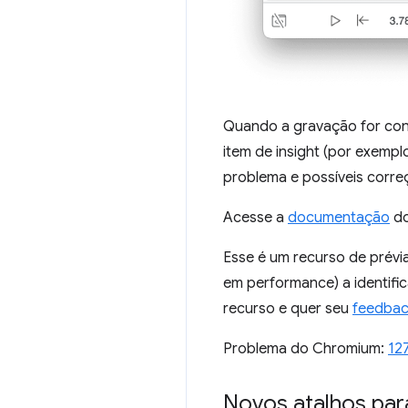
Quando a gravação for conc
item de insight (por exempl
problema e possíveis corre
Acesse a
documentação
do
Esse é um recurso de prévi
em performance) a identifi
recurso e quer seu
feedba
Problema do Chromium:
12
Novos atalhos par