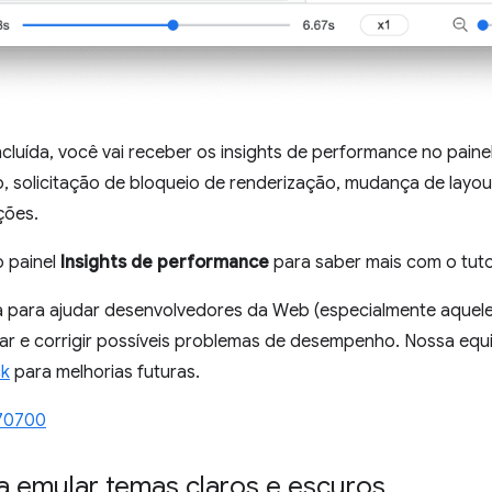
luída, você vai receber os insights de performance no paine
o, solicitação de bloqueio de renderização, mudança de layou
ções.
 painel
Insights de performance
para saber mais com o tuto
a para ajudar desenvolvedores da Web (especialmente aquele
car e corrigir possíveis problemas de desempenho. Nossa equ
ck
para melhorias futuras.
70700
a emular temas claros e escuros