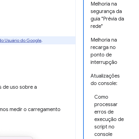
Melhoria na
segurança da
guia "Prévia da
rede"
Melhoria na
 do Usuário do Google
.
recarga no
ponto de
interrupção
Atualizações
do console:
s de uso sobre a
Como
processar
amos medir o carregamento
erros de
execução de
script no
console