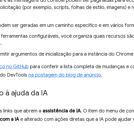
de e as mensagens do console podem ser paginadas para econ
licitação (por exemplo, scripts, folhas de estilo, imagens) 
odem ser geradas em um caminho específico e em vários for
ferramentas configuráveis, você organiza quais recursos sã
.
smitir argumentos de inicialização para a instância do Chrom
ico no GitHub
para conferir a lista completa de mudanças e c
 do DevTools
na postagem do blog de anúncio
.
o à ajuda da IA
s links que abrem a
assistência de IA
. O item do menu de co
com a IA
e alterado com ações diretas que a IA pode ajudar 