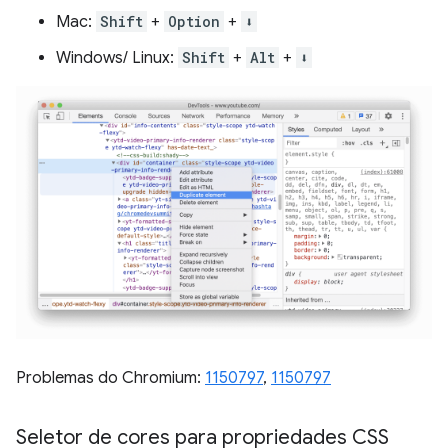
Mac:
Shift
+
Option
+
⬇️
Windows/ Linux:
Shift
+
Alt
+
⬇️
Problemas do Chromium:
1150797
,
1150797
Seletor de cores para propriedades CSS