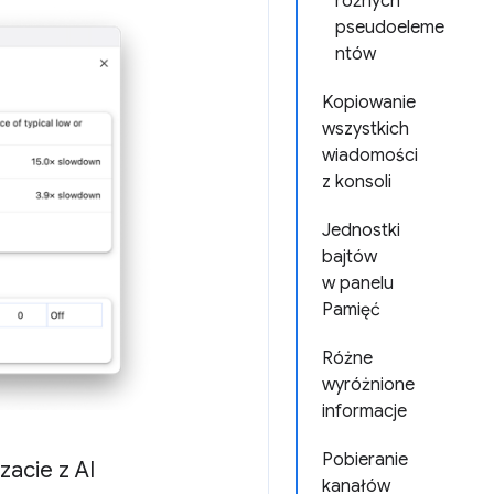
różnych
pseudoeleme
ntów
Kopiowanie
wszystkich
wiadomości
z konsoli
Jednostki
bajtów
w panelu
Pamięć
Różne
wyróżnione
informacje
Pobieranie
acie z AI
kanałów