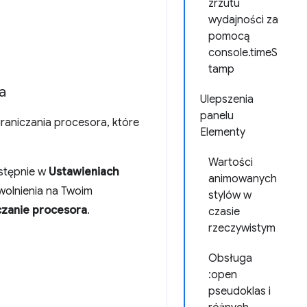
zrzutu
wydajności za
pomocą
console.timeS
tamp
a
Ulepszenia
panelu
raniczania procesora, które
Elementy
Wartości
astępnie w
Ustawieniach
animowanych
wolnienia na Twoim
stylów w
czanie procesora
.
czasie
rzeczywistym
Obsługa
:open
pseudoklas i