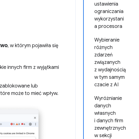
ustawienia
ograniczania
wykorzystani
a procesora
Wybieranie
two
, w którym pojawiła się
różnych
zdarzeń
związanych
e innych firm z wyjątkami
z wydajnością
w tym samym
czacie z AI
y zablokowane lub
które może to mieć wpływ.
Wyróżnianie
danych
własnych
i danych firm
zewnętrznych
w sekcji