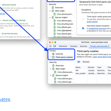
64594
.