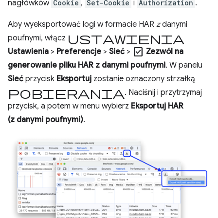
nagłówków
Cookie
,
Set-Cookie
i
Authorization
.
Aby wyeksportować logi w formacie HAR
z
danymi
ustawienia
poufnymi, włącz
check_box
Ustawienia
>
Preferencje
>
Sieć
>
Zezwól na
generowanie pliku HAR z danymi poufnymi
. W panelu
Sieć
przycisk
Eksportuj
zostanie oznaczony strzałką
pobierania
. Naciśnij i przytrzymaj
przycisk, a potem w menu wybierz
Eksportuj HAR
(z danymi poufnymi)
.