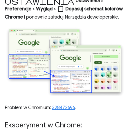
Ustawienia
Ustawienia
>
check_box_outline_blank
Preferencje
>
Wygląd
>
Dopasuj schemat kolorów
Chrome
i ponownie załaduj Narzędzia deweloperskie.
Problem w Chromium:
328472696
.
Eksperyment w Chrome: