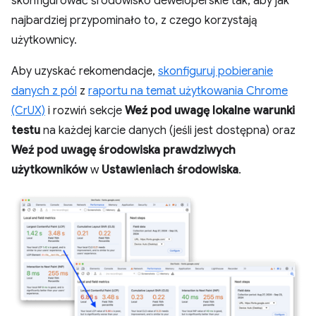
skonfigurować środowisko deweloperskie tak, aby jak
najbardziej przypominało to, z czego korzystają
użytkownicy.
Aby uzyskać rekomendacje,
skonfiguruj pobieranie
danych z pól
z
raportu na temat użytkowania Chrome
(CrUX)
i rozwiń sekcje
Weź pod uwagę lokalne warunki
testu
na każdej karcie danych (jeśli jest dostępna) oraz
Weź pod uwagę środowiska prawdziwych
użytkowników
w
Ustawieniach środowiska
.