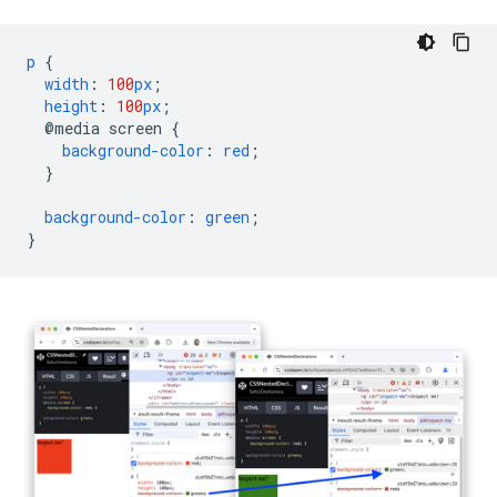
p
{
width
:
100
px
;
height
:
100
px
;
@media
screen
{
background-color
:
red
;
}
background-color
:
green
;
}