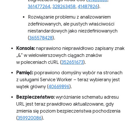
361477264
,
328263458
,
41487826
).
Rozwiązanie problemu z analizowaniem
zdefiniowanych, ale pustych właściwości
niestandardowych jako niezdefiniowanych
(
365578428
).
Konsola:
naprawiono nieprawidłowo zapisany znak
„&” w wielowierszowych ciągach znaków
w poleceniach cURL (
352651673
).
Pamięć:
poprawiono domyślny wybór na stronach
z usługami Service Worker – teraz wybierany jest
wątek główny (
40669896
).
Bezpieczeństwo:
wyróżnianie schematu adresu
URL jest teraz prawidłowo aktualizowane, gdy
zmienia się poziom bezpieczeństwa pochodzenia
(
359920086
).