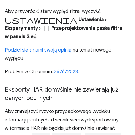
Aby przywrócić stary wygląd filtra, wyczyść
ustawienia
Ustawienia
>
check_box_outline_blank
Eksperymenty
>
Przeprojektowanie paska filtra
w panelu Sieć
.
Podziel się z nami swoją opinią
na temat nowego
wyglądu.
Problem w Chromium:
362672528
.
Eksporty HAR domyślnie nie zawierają już
danych poufnych
Aby zmniejszyć ryzyko przypadkowego wycieku
informacji poufnych, dziennik sieci wyeksportowany
w formacie HAR nie będzie już domyślnie zawierać