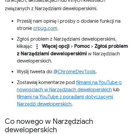
funkcjach, aktualizacjach lub innych kwestiach
związanych z Narzędziami deweloperskimi.
Prześlij nam opinię i prośby o dodanie funkcji na
stronie
crbug.com
.
Zgłoś problem z Narzędziami deweloperskimi,
more_vert
klikając
Więcej opcji
>
Pomoc
>
Zgłoś problem
z Narzędziami deweloperskimi
w Narzędziach
deweloperskich.
Wyślij tweeta do
@ChromeDevTools
.
Zostawiaj komentarze pod
filmami na YouTube o
nowościach w Narzędziach deweloperskich
lub
filmami na YouTube z poradami dotyczącymi
Narzędzi deweloperskich
.
Co nowego w Narzędziach
deweloperskich