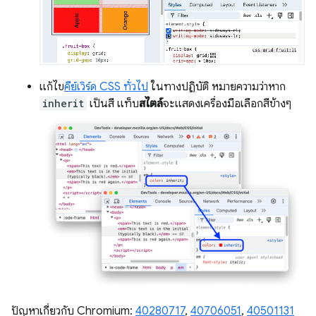
แก้ไข
คีย์เวิร์ด CSS ทั่วไป
ในทางปฏิบัติ หมายความว่าหาก
inherit
เป็นสี แท็บ
สไตล์
จะแสดงเครื่องมือเลือกสีข้างๆ
ปัญหาเกี่ยวกับ Chromium:
40280717
,
40706051
,
40501131