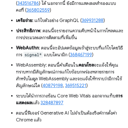
(
343516786
) ได้ นอกจากนี้ ยังมีการแสดงผลสำรองแบบ
คงที่ (
365802559
)
เครือข่าย
: แก้ไขตัวอย่าง GraphQL (
369931288
)
ประสิทธิภาพ
: ตอนนี้จะรายงานความคืบหน้าในการโหลดและ
การประมวลผลการติดตามที่เพิ่มขึ้น
WebAuthn
: ตอนนี้จะอัปเดตข้อมูลเข้าสู่ระบบที่แก้ไขโดยวิธี
การ
signal*
แบบไดนามิก (
368467199
)
WebAssembly: ตอนนี้คำเตือนใน
คอนโซล
จะแจ้งให้คุณ
ทราบหากมีสัญลักษณ์การแก้ไขข้อบกพร่องหลายรายการ
สำหรับโมดูล WebAssembly และจะแจ้งให้ทราบว่ามีการใช้
สัญลักษณ์ใด (
40879198
,
369515221
)
ระบบได้นำการวางซ้อน Core Web Vitals ออกจากแท็บ
การ
แสดงผล
แล้ว
328487897
ตอนนี้ฟีเจอร์ Generative AI ไม่จำเป็นต้องซิงค์การตั้งค่า
Chrome แล้ว