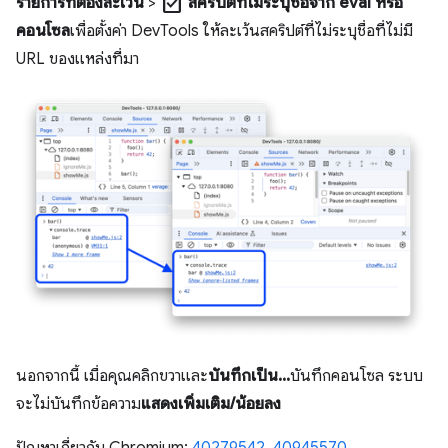
check_box
รายการที่ต้องละเว้น
>
สคริปต์ที่ไม่ระบุชื่อจาก eval หรือ
คอนโซล
เพื่อตั้งค่า DevTools ให้ละเว้นสคริปต์ที่ไม่ระบุชื่อที่ไม่มี
URL ของแหล่งที่มา
นอกจากนี้ เมื่อคุณคลิกขวาและ
บันทึกเป็น...
บันทึกคอนโซล ระบบ
จะไม่บันทึกข้อความ
แสดงเพิ่มเติม/น้อยลง
ปัญหาเกี่ยวกับ Chromium:
40279542
,
40945570
,