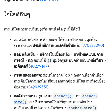
ไฮไลต์อื่นๆ
การแก้ไขและการปรับปรุงที่น่าสนใจในรุ่นนี้มีดังนี้
ตอนนี้การตั้งค่าการจำกัดอัตราได้รับการซิงค์อย่างถูกต้อง
ระหว่างแผง
ประสิทธิภาพ
และ
เครือข่าย
แล้ว (
370332090
)
แอปพลิเคชัน
>
บริการในเบื้องหลัง
>
การโหลดแบบคาด
การณ์
>
กฎ
ตอนนี้มี
{}
ปุ่มจัดรูปแบบคล้ายกับ
แหล่งที่มา
>
เอดิเตอร์
(
40279147
)
การแสดงออกสด
: ตอนนี้การกด
Tab
หลังจากเลือกตัวเลือก
การเติมข้อความอัตโนมัติจะออกจากช่องแก้ไขแทนที่จะเยื้อง
ข้อความ (
349939551
)
องค์ประกอบ
>
รูปแบบ
:
anchor()
และ
anchor-
size()
รองรับไวยากรณ์ใหม่ที่คุณสามารถจัดเรียง
อาร์กิวเมนต์ใหม่และละเว้นทิศทาง
anchor-size()