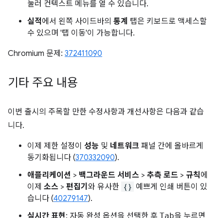
눌러 컨텍스트 메뉴를 열 수 있습니다.
실적
에서 왼쪽 사이드바의
통계
탭은 키보드로 액세스할
수 있으며 '탭 이동'이 가능합니다.
Chromium 문제:
372411090
기타 주요 내용
이번 출시의 주목할 만한 수정사항과 개선사항은 다음과 같습
니다.
이제 제한 설정이
성능
및
네트워크
패널 간에 올바르게
동기화됩니다 (
370332090
).
애플리케이션
>
백그라운드 서비스
>
추측 로드
>
규칙
에
이제
소스
>
편집기
와 유사한
{}
예쁘게 인쇄 버튼이 있
습니다 (
40279147
).
실시간 표현
: 자동 완성 옵션을 선택한 후
Tab
을 누르면