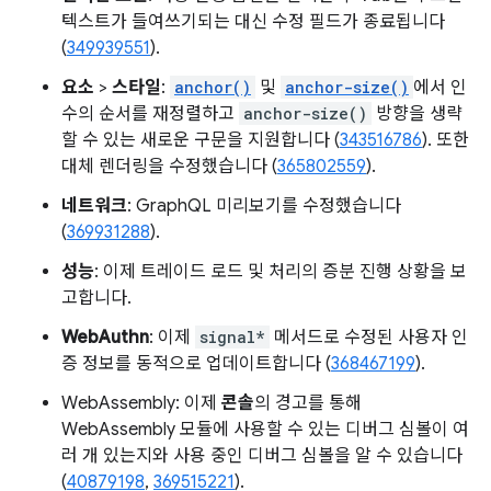
텍스트가 들여쓰기되는 대신 수정 필드가 종료됩니다
(
349939551
).
요소
>
스타일
:
anchor()
및
anchor-size()
에서 인
수의 순서를 재정렬하고
anchor-size()
방향을 생략
할 수 있는 새로운 구문을 지원합니다 (
343516786
). 또한
대체 렌더링을 수정했습니다 (
365802559
).
네트워크
: GraphQL 미리보기를 수정했습니다
(
369931288
).
성능
: 이제 트레이드 로드 및 처리의 증분 진행 상황을 보
고합니다.
WebAuthn
: 이제
signal*
메서드로 수정된 사용자 인
증 정보를 동적으로 업데이트합니다 (
368467199
).
WebAssembly: 이제
콘솔
의 경고를 통해
WebAssembly 모듈에 사용할 수 있는 디버그 심볼이 여
러 개 있는지와 사용 중인 디버그 심볼을 알 수 있습니다
(
40879198
,
369515221
).