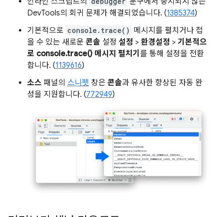
인라인 스크립트의
debugger
문구에서 중지되지 않는
DevTools의 회귀 문제가 해결되었습니다. (
1385374
)
기본적으로
console.trace()
메시지를 펼치거나 접
을 수 있는 새로운
콘솔
설정
설정
>
환경설정
>
기본적으
로 console.trace() 메시지 펼치기
를 통해 설정을 전환
합니다. (
1139616
)
소스
패널의
스니펫
창은
콘솔
과 유사한 향상된 자동 완
성을 지원합니다. (
772949
)