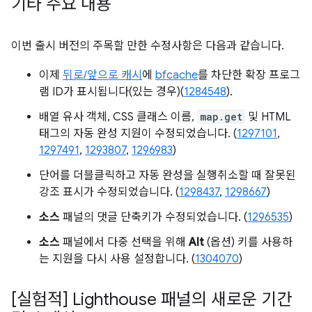
기타 주요 내용
이번 출시 버전의 주목할 만한 수정사항은 다음과 같습니다.
이제
뒤로/앞으로 캐시
에
bfcache
를 차단한 확장 프로그
램 ID가 표시됩니다(있는 경우)(
1284548
).
배열 유사 객체, CSS 클래스 이름,
map.get
및 HTML
태그의 자동 완성 지원이 수정되었습니다. (
1297101
,
1297491
,
1293807
,
1296983
)
단어를 더블클릭하고 자동 완성을 실행취소할 때 잘못된
강조 표시가 수정되었습니다. (
1298437
,
1298667
)
소스
패널의 댓글 단축키가 수정되었습니다. (
1296535
)
소스
패널에서 다중 선택을 위해
Alt
(옵션) 키를 사용하
는 지원을 다시 사용 설정합니다. (
1304070
)
[실험적] Lighthouse 패널의 새로운 기간