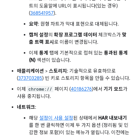
트의 도움말에 URL이 표시됩니다(있는 경우)
(
368541957
).
요약
: 원형 차트가 막대 표현으로 대체됩니다.
캡처 설정
의
확장 프로그램 데이터
체크박스가
맞
춤 트랙 표시
로 이름이 변경됩니다.
이제
통계
탭에 기본적으로 접혀 있는
통과된 통계
(N)
섹션이 있습니다.
애플리케이션
>
스토리지
: 기술적으로 유효하므로
(
373703285
) 빈 키로 스토리지 항목을 만들 수 있습니다.
이제
chrome://
페이지 (
40186276
)에서
기기 모드
가
사용 중지됩니다.
네트워크
:
해당
설정이 사용 설정
된 상태에서
HAR 내보내기
를 한 번 클릭하면 이제 두 가지 옵션 (정리됨 및 민
감한 정보 포함)이 있는 메뉴가 열립니다. 이전에는