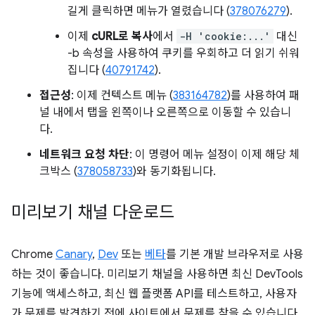
길게 클릭하면 메뉴가 열렸습니다 (
378076279
).
이제
cURL로 복사
에서
-H 'cookie:...'
대신
-b 속성을 사용하여 쿠키를 우회하고 더 읽기 쉬워
집니다 (
40791742
).
접근성
: 이제 컨텍스트 메뉴 (
383164782
)를 사용하여 패
널 내에서 탭을 왼쪽이나 오른쪽으로 이동할 수 있습니
다.
네트워크 요청 차단
: 이 명령어 메뉴 설정이 이제 해당 체
크박스 (
378058733
)와 동기화됩니다.
미리보기 채널 다운로드
Chrome
Canary
,
Dev
또는
베타
를 기본 개발 브라우저로 사용
하는 것이 좋습니다. 미리보기 채널을 사용하면 최신 DevTools
기능에 액세스하고, 최신 웹 플랫폼 API를 테스트하고, 사용자
가 문제를 발견하기 전에 사이트에서 문제를 찾을 수 있습니다.