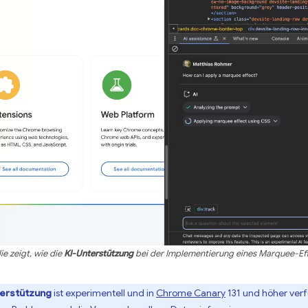
ie zeigt, wie die
KI-Unterstützung
bei der Implementierung eines Marquee-Eff
erstützung
ist experimentell und in
Chrome Canary
131 und höher verfü