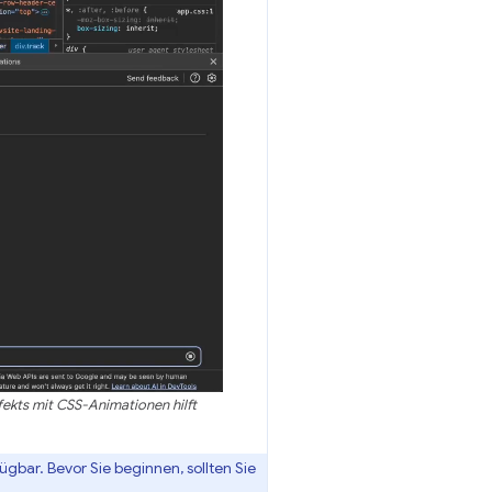
ekts mit CSS-Animationen hilft
gbar. Bevor Sie beginnen, sollten Sie