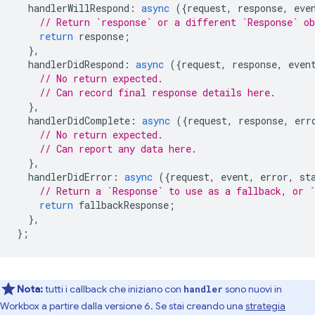
handlerWillRespond
:
async
({
request
,
response
,
eve
// Return `response` or a different `Response` o
return
response
;
},
handlerDidRespond
:
async
({
request
,
response
,
even
// No return expected.
// Can record final response details here.
},
handlerDidComplete
:
async
({
request
,
response
,
err
// No return expected.
// Can report any data here.
},
handlerDidError
:
async
({
request
,
event
,
error
,
st
// Return a `Response` to use as a fallback, or `
return
fallbackResponse
;
},
};
Nota:
tutti i callback che iniziano con
sono nuovi in
handler
Workbox a partire dalla versione 6. Se stai creando una
strategia