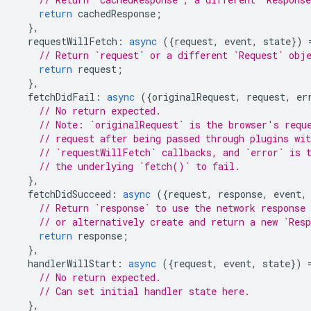
return
cachedResponse
;
},
requestWillFetch
:
async
({
request
,
event
,
state
})
// Return `request` or a different `Request` obj
return
request
;
},
fetchDidFail
:
async
({
originalRequest
,
request
,
er
// No return expected.
// Note: `originalRequest` is the browser's requ
// request after being passed through plugins wit
// `requestWillFetch` callbacks, and `error` is 
// the underlying `fetch()` to fail.
},
fetchDidSucceed
:
async
({
request
,
response
,
event
,
// Return `response` to use the network response 
// or alternatively create and return a new `Res
return
response
;
},
handlerWillStart
:
async
({
request
,
event
,
state
})
// No return expected.
// Can set initial handler state here.
},