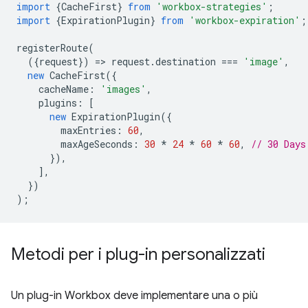
import
{
CacheFirst
}
from
'workbox-strategies'
;
import
{
ExpirationPlugin
}
from
'workbox-expiration'
;
registerRoute
(
({
request
})
=
>
request
.
destination
===
'image'
,
new
CacheFirst
({
cacheName
:
'images'
,
plugins
:
[
new
ExpirationPlugin
({
maxEntries
:
60
,
maxAgeSeconds
:
30
*
24
*
60
*
60
,
// 30 Days
}),
],
})
);
Metodi per i plug-in personalizzati
Un plug-in Workbox deve implementare una o più