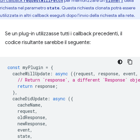
un callback
per memorizzare un
della
requestWillFetch
clone()
richiesta nel parametro
. Questa richiesta clonata potrà essere
state
utilizzata in altri callback eseguiti dopo l'invio della richiesta alla rete.
Se un plug-in utilizzasse tutti i callback precedenti, il
codice risultante sarebbe il seguente:
const
myPlugin
=
{
cacheWillUpdate
:
async
({
request
,
response
,
event
,
// Return `response`, a different `Response` obj
return
response
;
},
cacheDidUpdate
:
async
({
cacheName
,
request
,
oldResponse
,
newResponse
,
event
,
state
,