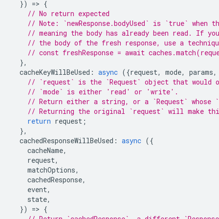
})
=
>
{
// No return expected
// Note: `newResponse.bodyUsed` is `true` when t
// meaning the body has already been read. If yo
// the body of the fresh response, use a techniq
// const freshResponse = await caches.match(requ
},
cacheKeyWillBeUsed
:
async
({
request
,
mode
,
params
,
// `request` is the `Request` object that would 
// `mode` is either 'read' or 'write'.
// Return either a string, or a `Request` whose `
// Returning the original `request` will make th
return
request
;
},
cachedResponseWillBeUsed
:
async
({
cacheName
,
request
,
matchOptions
,
cachedResponse
,
event
,
state
,
})
=
>
{
// Return `cachedResponse`, a different `Respons