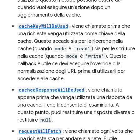
utilizzano questo metodo possono essere utili
quando vuoi eseguire un'azione dopo un
aggiornamento della cache.
cacheKeyWillBeUsed
: viene chiamato prima che
una richiesta venga utilizzata come chiave della
cache. Questo accade sia per le ricerche nella
cache (quando
mode
è
'read'
) sia per le scritture
nella cache (quando
mode
è
'write'
). Questo
callback è utile se devi eseguire l'override o la
normalizzazione degli URL prima di utilizzarli per
accedere alle cache.
cachedResponseWillBeUsed
: viene chiamato
appena prima che venga utilizzata una risposta da
una cache, il che ti consente di esaminarla. A
questo punto, puoi restituire una risposta diversa o
restituire
null
.
requestWillFetch
: viene chiamato ogni volta che
una richiesta sta per andare alla rete. È utile