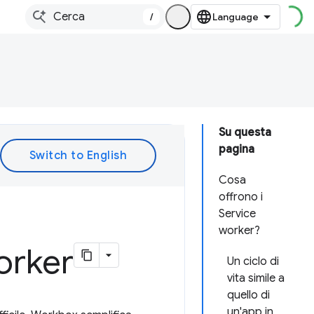
/
Su questa
pagina
Cosa
offrono i
Service
worker?
orker
Un ciclo di
vita simile a
quello di
un'app in