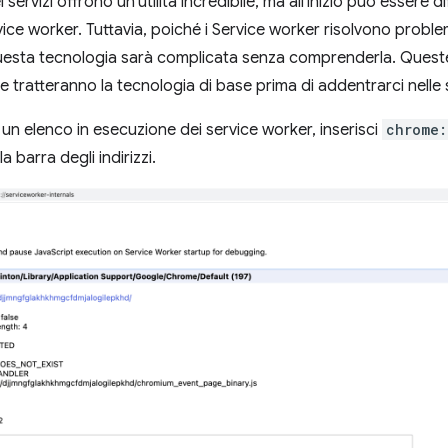
 servizi offrono un'utilità incredibile, ma all'inizio può essere 
ervice worker. Tuttavia, poiché i Service worker risolvono proble
uesta tecnologia sarà complicata senza comprenderla. Queste
tratteranno la tecnologia di base prima di addentrarci nelle
 un elenco in esecuzione dei service worker, inserisci
chrome:
la barra degli indirizzi.