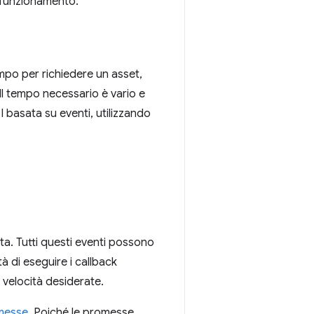
l funzionamento.
empo per richiedere un asset,
 Il tempo necessario è vario e
 basata su eventi, utilizzando
a. Tutti questi eventi possono
tà di eseguire i callback
a velocità desiderate.
messe
. Poiché le promesse