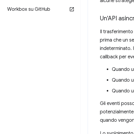
alcune strategi
Workbox su Git
Hub
Un'API asinc
Il trasferiment
prima che un ser
indeterminato. 
callback per eve
Quando un
Quando un
Quando un
Gli eventi posso
potenzialmente 
quando vengono i
Lo svolgimento 