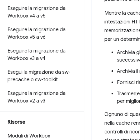
Eseguire la migrazione da
Mentre la cache
Workbox v4 a v5
intestazioni HTT
Eseguire la migrazione da
memorizzazione 
Workbox v5 a v6
per un determi
Eseguire la migrazione da
Archivia g
Workbox v3 a v4
successiv
Archivia i
Esegui la migrazione da sw-
precache o sw-toolkit
Fornisci r
Eseguire la migrazione da
Trasmetter
Workbox v2 a v3
per miglio
Ognuno di ques
Risorse
nella cache ren
controlli di ri
Moduli di Workbox