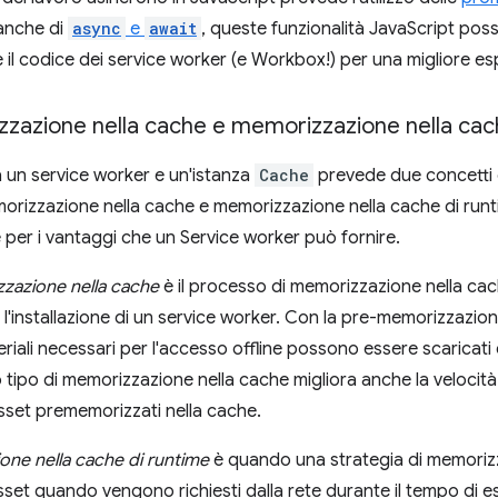
 anche di
async
e
await
, queste funzionalità JavaScript pos
 il codice dei service worker (e Workbox!) per una migliore esp
zazione nella cache e memorizzazione nella cac
ra un service worker e un'istanza
Cache
prevede due concetti d
rizzazione nella cache e memorizzazione nella cache di runt
per i vantaggi che un Service worker può fornire.
zazione nella cache
è il processo di memorizzazione nella cach
l'installazione di un service worker. Con la pre-memorizzazione
eriali necessari per l'accesso offline possono essere scaricati e
 tipo di memorizzazione nella cache migliora anche la velocit
asset prememorizzati nella cache.
ne nella cache di runtime
è quando una strategia di memorizz
asset quando vengono richiesti dalla rete durante il tempo di 