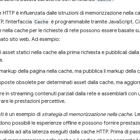
 HTTP è influenzata dalle istruzioni di memorizzazione nella ca
P, l'interfaccia
Cache
è programmabile tramite JavaScript. Ciò 
nella cache per le richieste di rete possono essere basate su q
nato sito web. Ad esempio:
li asset statici nella cache alla prima richiesta e pubblicali dal
a.
l markup della pagina nella cache, ma pubblica il markup della c
isposte obsolete per determinati asset dalla cache, ma aggior
e in streaming contenuti parziali dalla rete e assemblarli con 
rare le prestazioni percettive.
ti è un esempio di
strategia di memorizzazione nella cache
. L
dono possibili le esperienze offline e possono fornire prestazi
convalida ad alta latenza eseguiti dalla cache HTTP. Prima di 