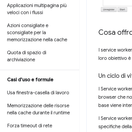
Applicazioni multipagina più
veloci con i flussi
Azioni consigliate e
Cosa offro
sconsigliate per la
memorizzazione nella cache
I service worke
Quota di spazio di
loro obiettivo è
archiviazione
Un ciclo di v
Casi d'uso e formule
I Service work
Usa finestra-casella di lavoro
browser che non 
base viene inte
Memorizzazione delle risorse
nella cache durante il runtime
I Service worker
Forza timeout di rete
specifiche dell