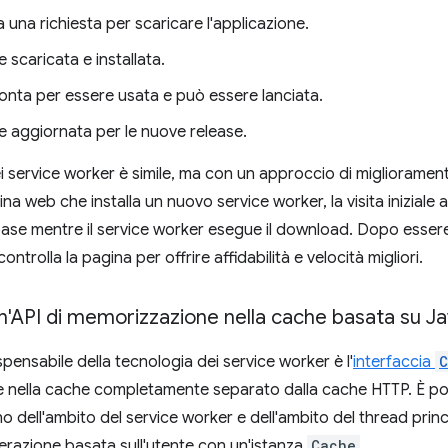
a una richiesta per scaricare l'applicazione.
e scaricata e installata.
onta per essere usata e può essere lanciata.
e aggiornata per le nuove release.
 dei service worker è simile, ma con un approccio di migliorame
ina web che installa un nuovo service worker, la visita iniziale
base mentre il service worker esegue il download. Dopo essere s
ontrolla la pagina per offrire affidabilità e velocità migliori.
n'API di memorizzazione nella cache basata su J
pensabile della tecnologia dei service worker è l'
interfaccia
C
nella cache completamente separato dalla cache HTTP. È poss
rno dell'ambito del service worker e dell'ambito del thread princ
nterazione basata sull'utente con un'istanza
Cache
.