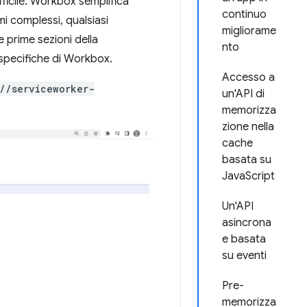
difficile. Workbox semplifica
continuo
mi complessi, qualsiasi
migliorame
 prime sezioni della
nto
 specifiche di Workbox.
Accesso a
//serviceworker-
un'API di
memorizza
zione nella
cache
basata su
JavaScript
Un'API
asincrona
e basata
su eventi
Pre-
memorizza