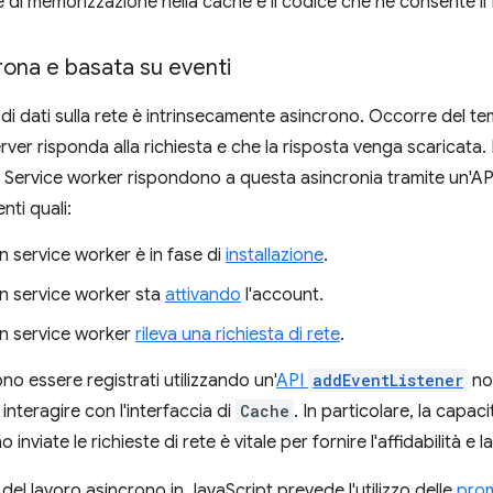
e di memorizzazione nella cache e il codice che ne consente i
rona e basata su eventi
o di dati sulla rete è intrinsecamente asincrono. Occorre del t
ver risponda alla richiesta e che la risposta venga scaricata.
I Service worker rispondono a questa asincronia tramite un'API
nti quali:
 service worker è in fase di
installazione
.
 service worker sta
attivando
l'account.
 service worker
rileva una richiesta di rete
.
no essere registrati utilizzando un'
API
addEventListener
not
interagire con l'interfaccia di
Cache
. In particolare, la capaci
nviate le richieste di rete è vitale per fornire l'affidabilità e l
del lavoro asincrono in JavaScript prevede l'utilizzo delle
pro