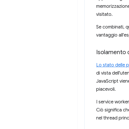
memorizzazione 
visitato.
Se combinati, qu
vantaggio all'es
Isolamento d
Lo stato delle p
di vista dell'ut
JavaScript viene
piacevoli.
I service worke
Ciò significa ch
nel thread princ