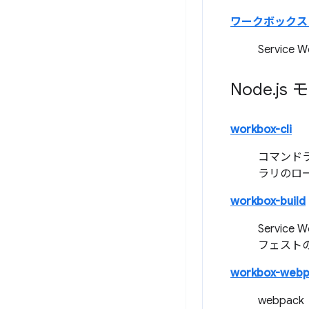
ワークボックス
Servi
Node
.
js
workbox-cli
コマンドラ
ラリのロ
workbox-build
Servi
フェスト
workbox-webp
webpa