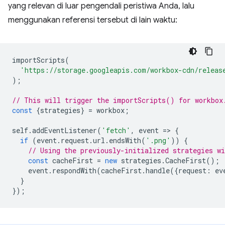
yang relevan di luar pengendali peristiwa Anda, lalu
menggunakan referensi tersebut di lain waktu:
importScripts
(
'https://storage.googleapis.com/workbox-cdn/releas
);
// This will trigger the importScripts() for workbox
const
{
strategies
}
=
workbox
;
self
.
addEventListener
(
'fetch'
,
event
=
>
{
if
(
event
.
request
.
url
.
endsWith
(
'.png'
))
{
// Using the previously-initialized strategies wi
const
cacheFirst
=
new
strategies
.
CacheFirst
();
event
.
respondWith
(
cacheFirst
.
handle
({
request
:
ev
}
});