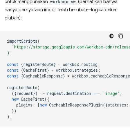
untuk menggunakan
workbox-sw
(perhatikan bahwa
hanya pernyataan impor telah berubah—logika belum
diubah):
importScripts
(
'https://storage.googleapis.com/workbox-cdn/releas
);
const
{
registerRoute
}
=
workbox
.
routing
;
const
{
CacheFirst
}
=
workbox
.
strategies
;
const
{
CacheableResponse
}
=
workbox
.
cacheableResponse
registerRoute
(
({
request
})
=
>
request
.
destination
===
'image'
,
new
CacheFirst
({
plugins
:
[
new
CacheableResponsePlugin
({
statuses
:
})
);