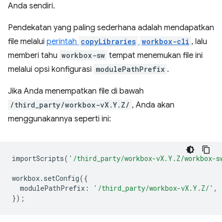
Anda sendiri.
Pendekatan yang paling sederhana adalah mendapatkan
file melalui
perintah
copyLibraries
workbox-cli
, lalu
memberi tahu
workbox-sw
tempat menemukan file ini
melalui opsi konfigurasi
modulePathPrefix
.
Jika Anda menempatkan file di bawah
/third_party/workbox-vX.Y.Z/
, Anda akan
menggunakannya seperti ini:
importScripts
(
'/third_party/workbox-vX.Y.Z/workbox-s
workbox
.
setConfig
({
modulePathPrefix
:
'/third_party/workbox-vX.Y.Z/'
,
});