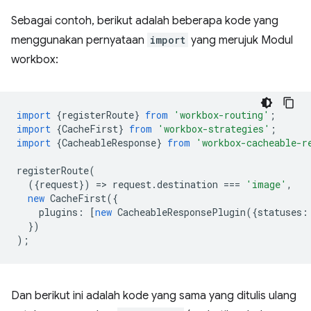
Sebagai contoh, berikut adalah beberapa kode yang
menggunakan pernyataan
import
yang merujuk Modul
workbox:
import
{
registerRoute
}
from
'workbox-routing'
;
import
{
CacheFirst
}
from
'workbox-strategies'
;
import
{
CacheableResponse
}
from
'workbox-cacheable-r
registerRoute
(
({
request
})
=
>
request
.
destination
===
'image'
,
new
CacheFirst
({
plugins
:
[
new
CacheableResponsePlugin
({
statuses
:
})
);
Dan berikut ini adalah kode yang sama yang ditulis ulang