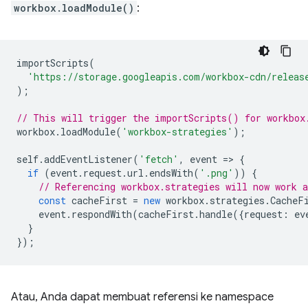
workbox.loadModule()
:
importScripts
(
'https://storage.googleapis.com/workbox-cdn/releas
);
// This will trigger the importScripts() for workbox
workbox
.
loadModule
(
'workbox-strategies'
);
self
.
addEventListener
(
'fetch'
,
event
=
>
{
if
(
event
.
request
.
url
.
endsWith
(
'.png'
))
{
// Referencing workbox.strategies will now work a
const
cacheFirst
=
new
workbox
.
strategies
.
CacheF
event
.
respondWith
(
cacheFirst
.
handle
({
request
:
ev
}
});
Atau, Anda dapat membuat referensi ke namespace