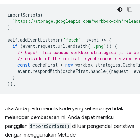
importScripts
(
'https://storage.googleapis.com/workbox-cdn/releas
);
self
.
addEventListener
(
'fetch'
,
event
=
>
{
if
(
event
.
request
.
url
.
endsWith
(
'.png'
))
{
// Oops! This causes workbox-strategies.js to be
// outside of the initial, synchronous service wo
const
cacheFirst
=
new
workbox
.
strategies
.
CacheF
event
.
respondWith
(
cacheFirst
.
handle
({
request
:
ev
}
});
Jika Anda perlu menulis kode yang seharusnya tidak
melanggar pembatasan ini, Anda dapat memicu
panggilan
importScripts()
di luar pengendali peristiwa
dengan menggunakan Metode