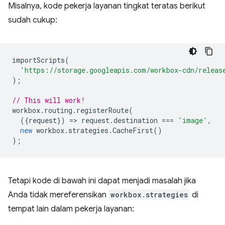
Misalnya, kode pekerja layanan tingkat teratas berikut
sudah cukup:
importScripts
(
'https://storage.googleapis.com/workbox-cdn/releas
);
// This will work!
workbox
.
routing
.
registerRoute
(
({
request
})
=
>
request
.
destination
===
'image'
,
new
workbox
.
strategies
.
CacheFirst
()
);
Tetapi kode di bawah ini dapat menjadi masalah jika
Anda tidak mereferensikan
workbox.strategies
di
tempat lain dalam pekerja layanan: