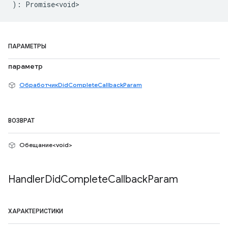
)
:
Promise<void>
ПАРАМЕТРЫ
параметр
ОбработчикDidCompleteCallbackParam
ВОЗВРАТ
Обещание<void>
Handler
Did
Complete
Callback
Param
ХАРАКТЕРИСТИКИ