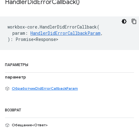
Handler
Did
Error
Callback(
)
workbox
-
core
.
HandlerDidErrorCallback
(
param
:
HandlerDidErrorCallbackParam
,
)
:
Promise<Response>
ПАРАМЕТРЫ
параметр
ОбработчикDidErrorCallbackParam
ВОЗВРАТ
Обещание<Ответ>