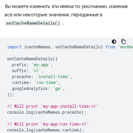
Вы можете изменить эти имена по умолчанию, изменив
все или некоторые значения, переданные в
setCacheNameDetails()
.
import
{
cacheNames
,
setCacheNameDetails
}
from
'workb
setCacheNameDetails
({
prefix
:
'my-app'
,
suffix
:
'v1'
,
precache
:
'install-time'
,
runtime
:
'run-time'
,
googleAnalytics
:
'ga'
,
});
// Will print 'my-app-install-time-v1'
console
.
log
(
cacheNames
.
precache
);
// Will print 'my-app-run-time-v1'
console
.
log
(
cacheNames
.
runtime
);