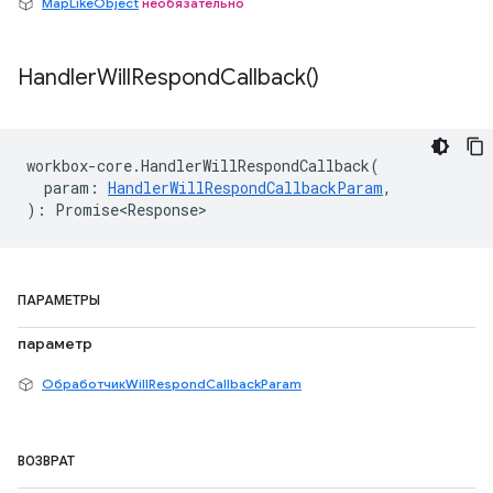
MapLikeObject
необязательно
Handler
Will
Respond
Callback(
)
workbox
-
core
.
HandlerWillRespondCallback
(
param
:
HandlerWillRespondCallbackParam
,
)
:
Promise<Response>
ПАРАМЕТРЫ
параметр
ОбработчикWillRespondCallbackParam
ВОЗВРАТ