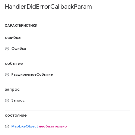
Handler
Did
Error
Callback
Param
ХАРАКТЕРИСТИКИ
ошибка
Ошибка
событие
РасширяемоеСобытие
запрос
Запрос
состояние
MapLikeObject
необязательно