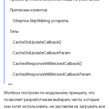
Претензии клиентов
Обертка SkipWaiting устарела.
Типы
CacheDidUpdateCallback()
CacheDidUpdateCallbackParam
CachedResponseWillBeUsedCallback()
CachedResponseWillBeUsedCallbackParam
Workbox построен по модульному принципу, что
позволяет разработчикам выбирать части, которые
они хотят использовать, не заставляя их загружать все