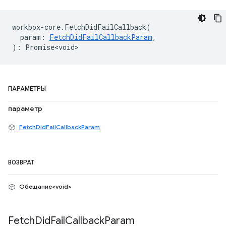
workbox
-
core
.
FetchDidFailCallback
(
param
:
FetchDidFailCallbackParam
,
)
:
Promise<void>
ПАРАМЕТРЫ
параметр
FetchDidFailCallbackParam
ВОЗВРАТ
Обещание<void>
Fetch
Did
Fail
Callback
Param