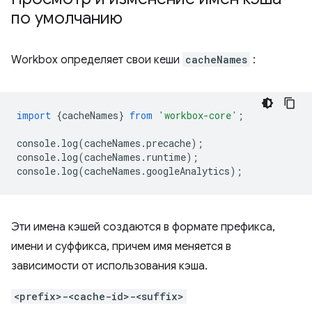
по умолчанию
Workbox определяет свои кеши
cacheNames
:
import
{
cacheNames
}
from
'workbox-core'
;
console
.
log
(
cacheNames
.
precache
);
console
.
log
(
cacheNames
.
runtime
);
console
.
log
(
cacheNames
.
googleAnalytics
);
Эти имена кэшей создаются в формате префикса,
имени и суффикса, причем имя меняется в
зависимости от использования кэша.
<prefix>-<cache-id>-<suffix>