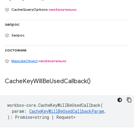
CacheQueryOptions
необязательно
запрос
Запрос
состояние
MapLikeObject
необязательно
Cache
Key
Will
Be
Used
Callback(
)
workbox
-
core
.
CacheKeyWillBeUsedCallback
(
param
:
CacheKeyWillBeUsedCallbackParam
,
)
:
Promise<string
|
Request
>