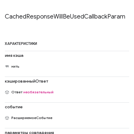
Cached
Response
Will
Be
Used
Callback
Param
ХАРАКТЕРИСТИКИ
имя кэша
нить
кэшированныйОтвет
Ответ
необязательный
событие
РасширяемоеСобытие
параметры совпадения