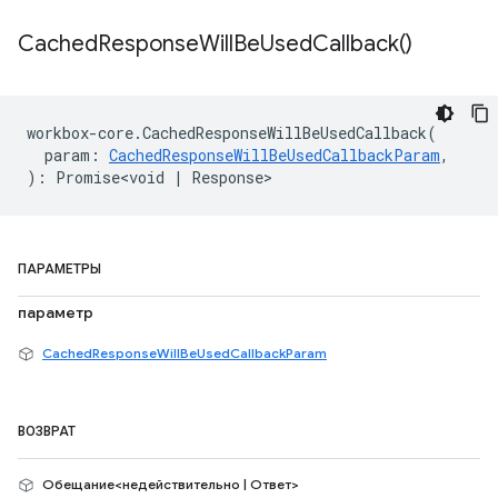
Cached
Response
Will
Be
Used
Callback(
)
workbox
-
core
.
CachedResponseWillBeUsedCallback
(
param
:
CachedResponseWillBeUsedCallbackParam
,
)
:
Promise<void
|
Response
>
ПАРАМЕТРЫ
параметр
CachedResponseWillBeUsedCallbackParam
ВОЗВРАТ
Обещание<недействительно | Ответ>