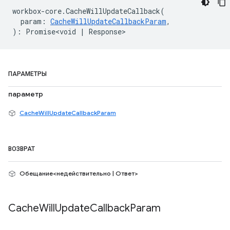
workbox
-
core
.
CacheWillUpdateCallback
(
param
:
CacheWillUpdateCallbackParam
,
)
:
Promise<void
|
Response
>
ПАРАМЕТРЫ
параметр
CacheWillUpdateCallbackParam
ВОЗВРАТ
Обещание<недействительно | Ответ>
Cache
Will
Update
Callback
Param