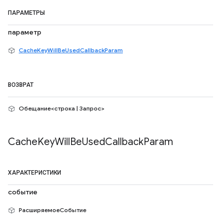
ПАРАМЕТРЫ
параметр
CacheKeyWillBeUsedCallbackParam
ВОЗВРАТ
Обещание<строка | Запрос>
Cache
Key
Will
Be
Used
Callback
Param
ХАРАКТЕРИСТИКИ
событие
РасширяемоеСобытие