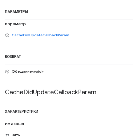
ПАРАМЕТРЫ
параметр
CacheDidUpdateCallbackParam
ВОЗВРАТ
Обещание<void>
Cache
Did
Update
Callback
Param
ХАРАКТЕРИСТИКИ
имя кэша
нить