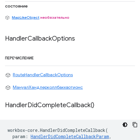
состояние
MapLikeObject
необязательно
Handler
Callback
Options
ПЕРЕЧИСЛЕНИЕ
RouteHandlerCallbackOptions
МануалХандлерколлбакквотионс
Handler
Did
Complete
Callback(
)
workbox
-
core
.
HandlerDidCompleteCallback
(
param
:
HandlerDidCompleteCallbackParam
,