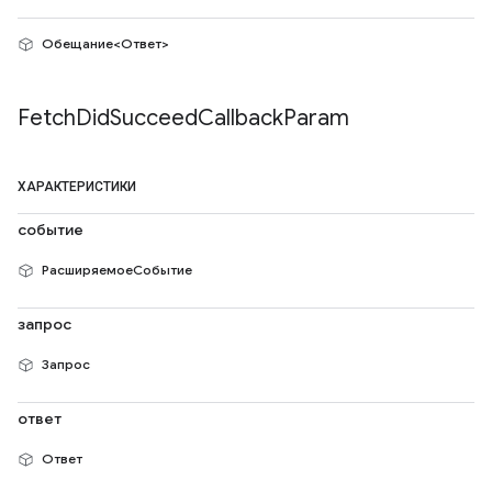
Обещание<Ответ>
Fetch
Did
Succeed
Callback
Param
ХАРАКТЕРИСТИКИ
событие
РасширяемоеСобытие
запрос
Запрос
ответ
Ответ