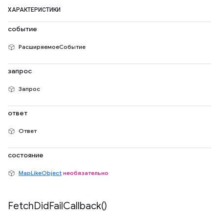
ХАРАКТЕРИСТИКИ
событие
РасширяемоеСобытие
запрос
Запрос
ответ
Ответ
состояние
MapLikeObject
необязательно
Fetch
Did
Fail
Callback(
)