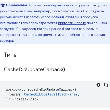
Примечание.
Если ваше веб-приложение загружает ресурсы с
уникальной версией, например, с помощью хешей в URL-адресах,
рекомендуется избегать использования ожидания пропуска.
Включение этого параметра может
привести к сбоям
при ленивой
загрузке URL-адресов, которые ранее были предварительно
кэшированы и удалены во время активации обновленного сервис-
воркера.
Типы
Cache
Did
Update
Callback(
)
workbox
-
core
.
CacheDidUpdateCallback
(
param
:
CacheDidUpdateCallbackParam
,
)
:
Promise<void>