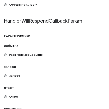
Обещание<Ответ>
Handler
Will
Respond
Callback
Param
ХАРАКТЕРИСТИКИ
событие
РасширяемоеСобытие
запрос
Запрос
ответ
Ответ
состояние