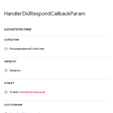
Handler
Did
Respond
Callback
Param
ХАРАКТЕРИСТИКИ
событие
РасширяемоеСобытие
запрос
Запрос
ответ
Ответ
необязательный
состояние