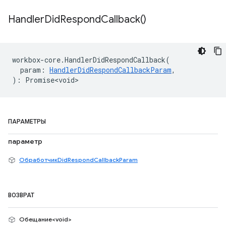
Handler
Did
Respond
Callback(
)
workbox
-
core
.
HandlerDidRespondCallback
(
param
:
HandlerDidRespondCallbackParam
,
)
:
Promise<void>
ПАРАМЕТРЫ
параметр
ОбработчикDidRespondCallbackParam
ВОЗВРАТ
Обещание<void>