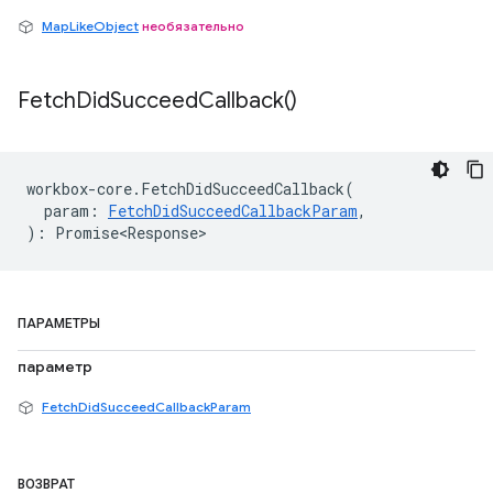
MapLikeObject
необязательно
Fetch
Did
Succeed
Callback(
)
workbox
-
core
.
FetchDidSucceedCallback
(
param
:
FetchDidSucceedCallbackParam
,
)
:
Promise<Response>
ПАРАМЕТРЫ
параметр
FetchDidSucceedCallbackParam
ВОЗВРАТ