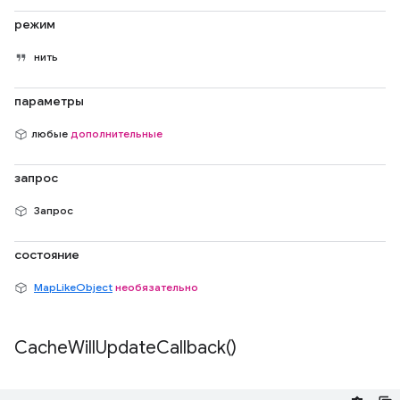
режим
нить
параметры
любые
дополнительные
запрос
Запрос
состояние
MapLikeObject
необязательно
Cache
Will
Update
Callback(
)