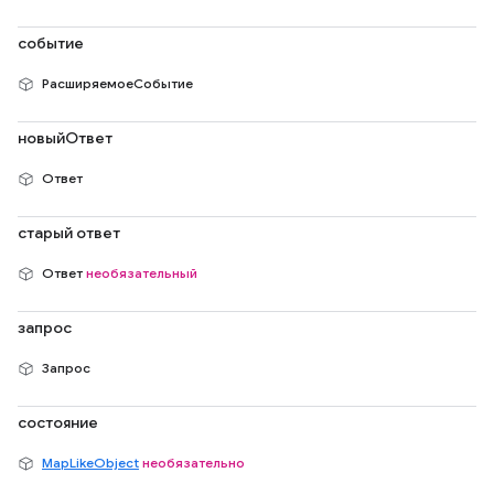
событие
РасширяемоеСобытие
новыйОтвет
Ответ
старый ответ
Ответ
необязательный
запрос
Запрос
состояние
MapLikeObject
необязательно