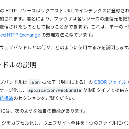
の HTTP リソースはリクエスト URL でインデックスに登録
加されます。署名により、ブラウザは各リソースの送信元を把
送信されたものとして扱うことができます。これは、単一の HT
ned HTTP Exchange
の処理方法に似ています。
ウェブバンドルとは何か、どのように使用するかを説明します
ンドルの説明
ェブバンドルは
.wbn
拡張子（規則による）の
CBOR ファイル
ケージ化し、
application/webbundle
MIME タイプで提
位構造
のセクションをご覧ください。
ルには、次のような独自の機能があります。
ージをカプセル化し、ウェブサイト全体を 1 つのファイルにバ