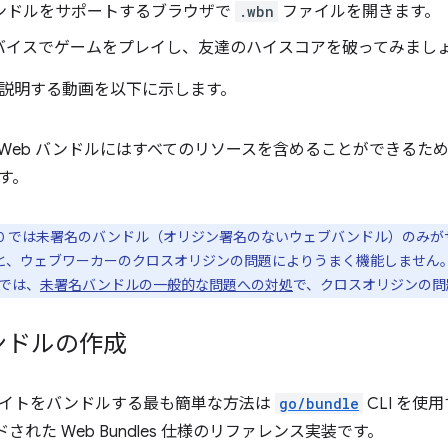
ンドルをサポートするブラウザで
.wbn
ファイルを開きます。
バイスでゲームをプレイし、友達のハイスコアを破ってみまし
説明する動画を以下に示します。
Web バンドルにはすべてのリソースを含めることができるた
す。
e 80 では未署名のバンドル（オリジン署名のないウェブバンドル）のみ
ると、ウェブワーカーのクロスオリジンの問題によりうまく機能しません。
では、
未署名バンドルの一般的な問題への対処
で、クロスオリジンの問
ンドルの作成
イトをバンドルする最も簡単な方法は
go/bundle
CLI を使
された Web Bundles 仕様のリファレンス実装です。