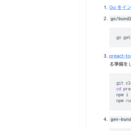
Go をイ
go/bund
go
get
preact-t
る準備を
git
cl
cd
pre
npm
i

npm
ru
gen-bun