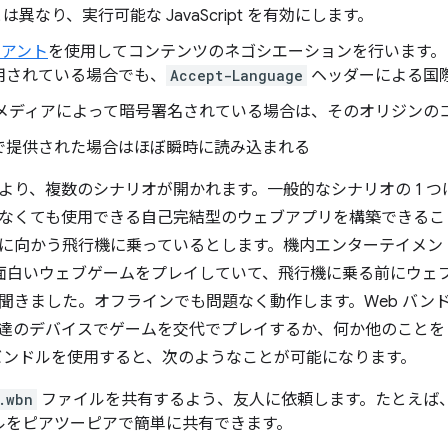
とは異なり、実行可能な JavaScript を有効にします。
リアント
を使用してコンテンツのネゴシエーションを行います。
用されている場合でも、
Accept-Language
ヘッダーによる国
 メディアによって暗号署名されている場合は、そのオリジンの
で提供された場合はほぼ瞬時に読み込まれる
より、複数のシナリオが開かれます。一般的なシナリオの 1 
なくても使用できる自己完結型のウェブアプリを構築できるこ
に向かう飛行機に乗っているとします。機内エンターテイメン
面白いウェブゲームをプレイしていて、飛行機に乗る前にウェ
聞きました。オフラインでも問題なく動作します。Web バン
達のデバイスでゲームを交代でプレイするか、何か他のことを
バンドルを使用すると、次のようなことが可能になります。
.wbn
ファイルを共有するよう、友人に依頼します。たとえば
ルをピアツーピアで簡単に共有できます。