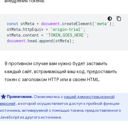
внедрения токена:
const
otMeta
=
document
.
createElement
(
'meta'
);
otMeta
.
httpEquiv
=
'origin-trial'
;
otMeta
.
content
=
'TOKEN_GOES_HERE'
;
document
.
head
.
append
(
otMeta
);
В противном случае вам нужно будет заставить
каждый сайт, встраивающий ваш код, предоставить
токен с заголовком HTTP или в своем HTML.
Примечание.
Ознакомьтесь с
нашей демонстрационной
версией
, в которой осуществляется доступ к пробной функции
источника, активируемой с помощью токена, предоставленного
JavaScript из другого источника.