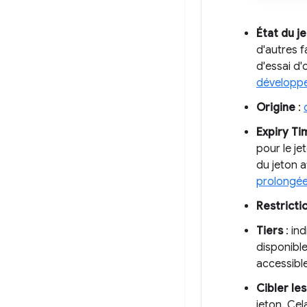
État du j
d'autres f
d'essai d'
développ
Origine
:
Expiry Ti
pour le je
du jeton 
prolongé
Restrictio
Tiers
: ind
disponible
accessible
Cibler le
jeton. Cel