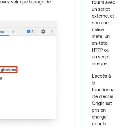
ouvez voir que la page de
fourni avec
un script
externe, et
non une
balise
méta, un
en-tête
HTTP ou
un script
intégré.
L'accès à
la
fonctionna
lité d'essai
Origin est
pris en
charge
pour la