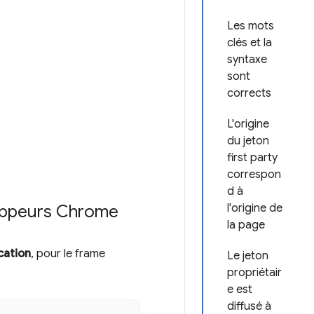
Les mots
clés et la
syntaxe
sont
corrects
L'origine
du jeton
first party
correspon
d à
eloppeurs Chrome
l'origine de
la page
cation
, pour le frame
Le jeton
propriétair
e est
diffusé à