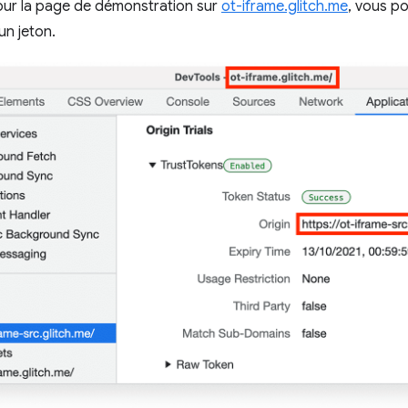
our la page de démonstration sur
ot-iframe.glitch.me
, vous p
 un jeton.