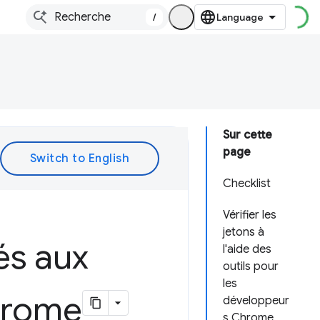
/
Sur cette
page
Checklist
Vérifier les
jetons à
és aux
l'aide des
outils pour
les
hrome
développeur
s Chrome