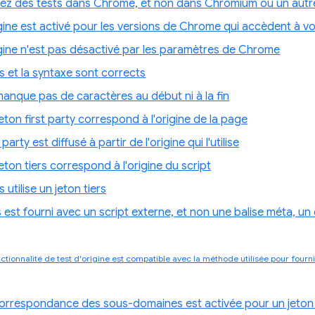
uez des tests dans Chrome, et non dans Chromium ou un autr
igine est activé pour les versions de Chrome qui accèdent à vo
igine n'est pas désactivé par les paramètres de Chrome
s et la syntaxe sont corrects
manque pas de caractères au début ni à la fin
jeton first party correspond à l'origine de la page
 party est diffusé à partir de l'origine qui l'utilise
jeton tiers correspond à l'origine du script
s utilise un jeton tiers
s est fourni avec un script externe, et non une balise méta, u
nctionnalité de test d'origine est compatible avec la méthode utilisée pour fourni
orrespondance des sous-domaines est activée pour un jeton 