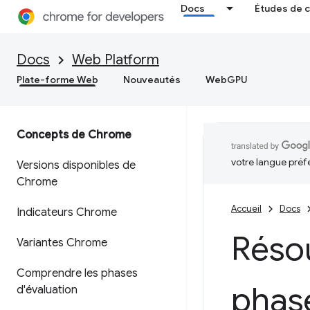
Docs
Études de 
Docs
Web Platform
Plate-forme Web
Nouveautés
WebGPU
Concepts de Chrome
votre langue préf
Versions disponibles de
Chrome
Accueil
Docs
Indicateurs Chrome
Résou
Variantes Chrome
Comprendre les phases
phas
d'évaluation