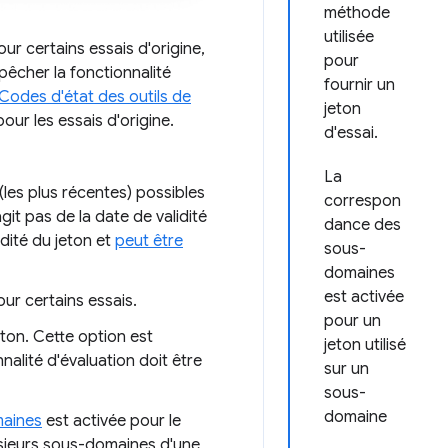
méthode
utilisée
our certains essais d'origine,
pour
pêcher la fonctionnalité
fournir un
Codes d'état des outils de
jeton
our les essais d'origine.
d'essai.
La
(les plus récentes) possibles
correspon
agit pas de la date de validité
dance des
idité du jeton et
peut être
sous-
domaines
est activée
ur certains essais.
pour un
eton. Cette option est
jeton utilisé
nalité d'évaluation doit être
sur un
sous-
domaine
aines
est activée pour le
lusieurs sous-domaines d'une