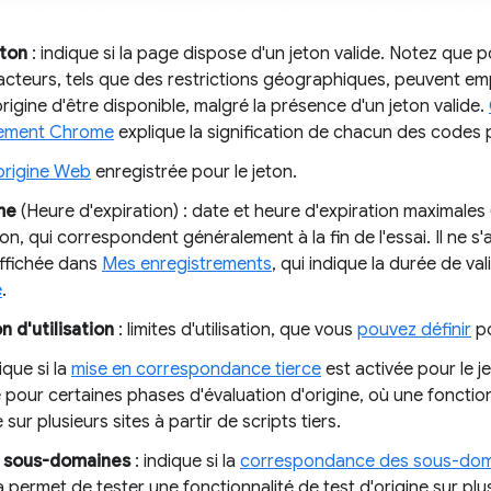
eton
: indique si la page dispose d'un jeton valide. Notez que p
acteurs, tels que des restrictions géographiques, peuvent em
origine d'être disponible, malgré la présence d'un jeton valide.
ement Chrome
explique la signification de chacun des codes p
origine Web
enregistrée pour le jeton.
me
(Heure d'expiration) : date et heure d'expiration maximales 
ton, qui correspondent généralement à la fin de l'essai. Il ne s'
affichée dans
Mes enregistrements
, qui indique la durée de val
e
.
n d'utilisation
: limites d'utilisation, que vous
pouvez définir
po
ique si la
mise en correspondance tierce
est activée pour le j
 pour certaines phases d'évaluation d'origine, où une fonction
 sur plusieurs sites à partir de scripts tiers.
s sous-domaines
: indique si la
correspondance des sous-dom
a permet de tester une fonctionnalité de test d'origine sur p