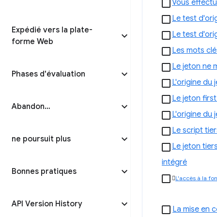
Vous effect
Le test d'or
Expédié vers la plate-
Le test d'or
forme Web
Les mots clé
Le jeton ne 
Phases d'évaluation
L'origine du 
Le jeton first
Abandon…
L'origine du 
Le script tier
ne poursuit plus
Le jeton tier
intégré
Bonnes pratiques

L'accès à la fo
API Version History
La mise en c