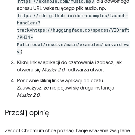
https://example.com/music.mp3
dla dowolnego
adresu URL wskazującego plik audio, np.
https://mdn.github.io/dom-examples/launch-
handler/?
track=https://huggingface.co/spaces/VIDraft
/PHI4-
Multimodal/resolve/main/examples/harvard.wa
v
).
Kliknij link w aplikacji do czatowania i zobacz, jak
otwiera się
Musicr 2.0
i odtwarza utwór.
Ponownie kliknij link w aplikacji do czatu.
Zauważysz, że nie pojawi się druga instancja
Musicr 2.0
.
Prześlij opinię
Zespół Chromium chce poznać Twoje wrażenia związane