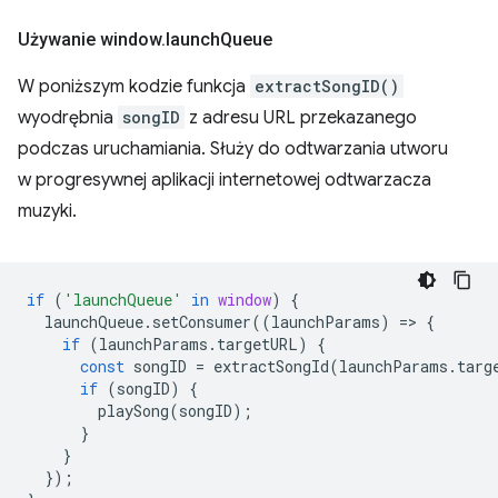
Używanie window
.
launch
Queue
W poniższym kodzie funkcja
extractSongID()
wyodrębnia
songID
z adresu URL przekazanego
podczas uruchamiania. Służy do odtwarzania utworu
w progresywnej aplikacji internetowej odtwarzacza
muzyki.
if
(
'launchQueue'
in
window
)
{
launchQueue
.
setConsumer
((
launchParams
)
=
>
{
if
(
launchParams
.
targetURL
)
{
const
songID
=
extractSongId
(
launchParams
.
targ
if
(
songID
)
{
playSong
(
songID
);
}
}
});