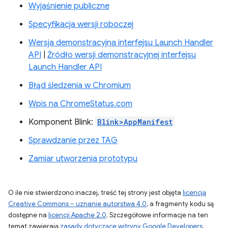
Wyjaśnienie publiczne
Specyfikacja wersji roboczej
Wersja demonstracyjna interfejsu Launch Handler
API
|
Źródło wersji demonstracyjnej interfejsu
Launch Handler API
Błąd śledzenia w Chromium
Wpis na ChromeStatus.com
Komponent Blink:
Blink>AppManifest
Sprawdzanie przez TAG
Zamiar utworzenia prototypu
O ile nie stwierdzono inaczej, treść tej strony jest objęta
licencją
Creative Commons – uznanie autorstwa 4.0
, a fragmenty kodu są
dostępne na
licencji Apache 2.0
. Szczegółowe informacje na ten
temat zawierają
zasady dotyczące witryny Google Developers
.