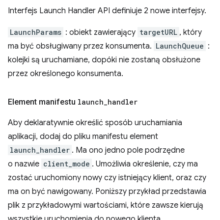
Interfejs Launch Handler API definiuje 2 nowe interfejsy.
LaunchParams
: obiekt zawierający
targetURL
, który
ma być obsługiwany przez konsumenta.
LaunchQueue
:
kolejki są uruchamiane, dopóki nie zostaną obsłużone
przez określonego konsumenta.
Element manifestu
launch
_
handler
Aby deklaratywnie określić sposób uruchamiania
aplikacji, dodaj do pliku manifestu element
launch_handler
. Ma ono jedno pole podrzędne
o nazwie
client_mode
. Umożliwia określenie, czy ma
zostać uruchomiony nowy czy istniejący klient, oraz czy
ma on być nawigowany. Poniższy przykład przedstawia
plik z przykładowymi wartościami, które zawsze kierują
wszystkie uruchomienia do nowego klienta.