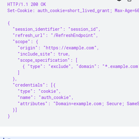
HTTP/1.1 200 OK
Set-Cookie: auth_cookie=short_lived_grant; Max-Age=6
{
  "session_identifier": "session_id",
  "refresh_url": "/RefreshEndpoint",
  "scope": {
    "origin": "https://example.com",
    "include_site": true,
    "scope_specification": [
      { "type": "exclude", "domain": "*.example.com
    ]
  },
  "credentials": [{
    "type": "cookie",
    "name": "auth_cookie",
    "attributes": "Domain=example.com; Secure; Same
  }]
}