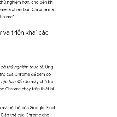
 thử nghiệm hơn, cho đến khi
rome là phiên bản Chrome mà
Chrome".
và triển khai các
g
cờ thử nghiệm thực tế
. Ứng
ụ trợ của Chrome để xem có
ờ
tệp ban đầu
do máy chủ trả
ợc Chrome chạy trên thiết bị
 mã nội bộ của Google: Finch.
ế Biến thể của Chrome cho