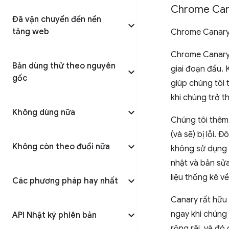
Chrome Can
Đã vận chuyển đến nền
tảng web
Chrome Canary
Chrome Canary 
Bản dùng thử theo nguyên
giai đoạn đầu.
gốc
giúp chúng tôi 
khi chúng trở t
Không dùng nữa
Chúng tôi thêm
(và sẽ) bị lỗi.
Không còn theo đuổi nữa
không sử dụng 
nhật và bản sử
liệu thống kê v
Các phương pháp hay nhất
Canary rất hữu 
ngay khi chúng 
API Nhật ký phiên bản
rộng rãi, và đó