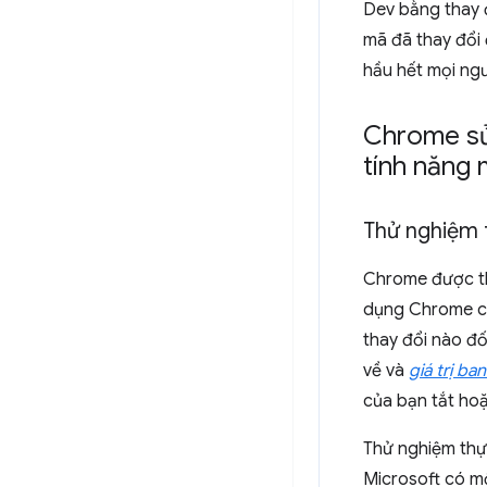
Dev bằng thay đ
mã đã thay đổi
hầu hết mọi ngư
Chrome sử 
tính năng 
Thử nghiệm 
Chrome được th
dụng Chrome ch
thay đổi nào đố
về và
giá trị ba
của bạn tắt hoặ
Thử nghiệm thự
Microsoft có mộ