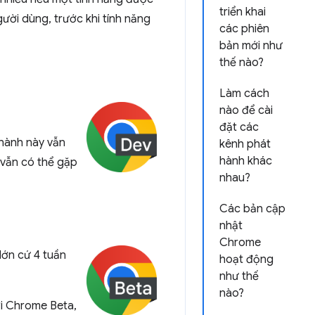
triển khai
gười dùng, trước khi tính năng
các phiên
bản mới như
thế nào?
Làm cách
nào để cài
đặt các
hành này vẫn
kênh phát
hành khác
 vẫn có thể gặp
nhau?
Các bản cập
nhật
Chrome
lớn cứ 4 tuần
hoạt động
như thế
nào?
ới Chrome Beta,