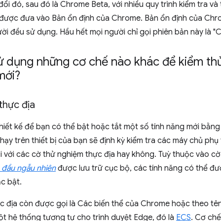
ổi đó, sau đó là Chrome Beta, với nhiều quy trình kiểm tra và
 được đưa vào Bản ổn định của Chrome. Bản ổn định của Ch
ời đều sử dụng. Hầu hết mọi người chỉ gọi phiên bản này là "
dụng những cơ chế nào khác để kiểm thử 
mới?
thực địa
iết kế để bạn có thể bật hoặc tắt một số tính năng mới bằn
ạy trên thiết bị của bạn sẽ định kỳ kiểm tra các máy chủ ph
i với các cờ thử nghiệm thực địa hay không. Tuỳ thuộc vào c
n đầu ngẫu nhiên
được lưu trữ cục bộ, các tính năng có thể đư
c bật.
c địa còn được gọi là Các biến thể của Chrome hoặc theo tên
t hệ thống tương tự cho trình duyệt Edge, đó là
ECS
. Cơ ch