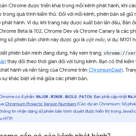
bản Chrome được triển khai trong mỗi kênh phát hành, khi các
p trong quá trình kiểm thử. Đối với mỗi kênh, phiên bản sẽ gi
 phát hành. Ví dụ: khi trang này được xuất bản lần đầu, Bản
 Chrome Beta là 102, Chrome Dev và Chrome Canary là các phi
ững số phiên bản chính này được gọi là
cột mốc
, ví dụ: M101
iết phiên bản mình đang dùng, hãy xem trang
chrome://ver
bản
thay đổi theo thời gian đối với từng kênh. Bạn có thể kiểm
phát hành và nền tảng của Chrome trên
ChromiumDash
. Tra
 sự khác biệt về mã giữa các phiên bản.
Chrome có 4 phần:
. Bạn phải cập nhật
MAJOR.MINOR.BUILD.PATCH
MAJ
qua
Chromium Projects: Version Numbers
(Các dự án Chromium: Số phiê
hông tin nhận dạng số phiên bản trình duyệt được hiển thị trong JavaSc
u HTTP.