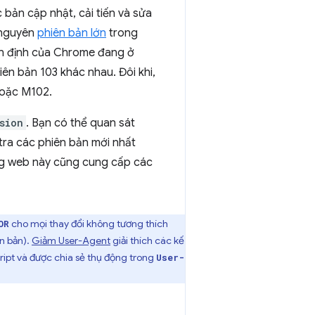
 bản cập nhật, cải tiến và sửa
ữ nguyên
phiên bản lớn
trong
 ổn định của Chrome đang ở
ên bản 103 khác nhau. Đôi khi,
 hoặc M102.
sion
. Bạn có thể quan sát
 tra các phiên bản mới nhất
ng web này cũng cung cấp các
cho mọi thay đổi không tương thích
OR
n bản).
Giảm User-Agent
giải thích các kế
ript và được chia sẻ thụ động trong
User-