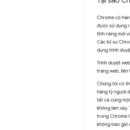
Tại sao C
Chrome có hàng
được sử dụng r
tính năng mới v
Các kỹ sư Chro
dụng trình duyệ
Trình duyệt web
trang web, liên
Chúng tôi có t
hàng tỷ người 
tất cả cùng một
không làm vậy.
trong Chrome C
không bao giờ đ