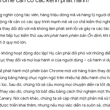
hrome cần có các kênh phát hành?
 nghìn cộng tác viên, hàng triệu dòng mã và hàng tỷ người 
ộng rãi cần có các quy trình mạnh mẽ và cơ chế kiểm thử ng
à thay đổi đối với mã không làm phát sinh lỗi và gây ra các 
me tiếp tục kiểm thử
sau khi phát hành phiên bản Ổn định
, kh
t ở quy mô lớn.
 không hoạt động độc lập! Họ cần phải đối phó với những điể
 tục thay đổi và mọi loại hành vi của người dùng – cả hành vi d
hể phát hành một phiên bản Chrome mới với hàng trăm thay đổ
dùng bằng hàng chục ngôn ngữ trên nhiều hệ điều hành cho hà
 lúc. Sau đó, chúng tôi sẽ cầu mong mọi chuyện diễn ra tốt đẹ
 Thay vào đó, chúng tôi bắt đầu bằng cách thử nghiệm một th
anary. Nói cách khác, chúng ta sẽ cập nhật một phần mã xử l
ược triển khai thêm, nhưng nếu mọi việc diễn ra suôn sẻ, ch