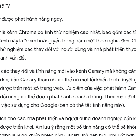
ary
 được phát hành hằng ngày.
là kênh Chrome có tính thử nghiệm cao nhất, bao gồm các tí
 Kênh này là "chim hoàng yến trong hầm mỏ" theo nghĩa đen.
thử nghiệm các thay đổi với người dùng và nhà phát triển thực 
hành vấn đề.
 các thay đổi và tính năng mới vào kênh Canary mà không cần
 Đôi khi, bản Canary thậm chí có thể có một lỗi khiến trình duy
được trên một số trang web. Ưu điểm của việc phát hành Can
a lỗi cũng có thể được phát hành nhanh chóng. Theo mặc địn
ề việc sử dụng cho Google (bạn có thể tắt tính năng này).
ích cho các nhà phát triển và người dùng doanh nghiệp cần k
được triển khai. Xin lưu ý rằng một số tính năng có thể sẽ k
 chính là lý do khiến phiên bản Canary trở nên hữu ích! Tốt hơ