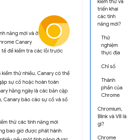
kiểm thử và
triển khai
các tính
năng mới?
nh năng mới và ở
Thử
 Chrome Canary
nghiệm
tế để kiểm tra các lỗi trước
thực địa
Chỉ số
 kiểm thử nhiều. Canary có thể
Thành
ệt gặp sự cố hoặc hoàn toàn
phần của
ary hằng ngày là các bản cập
Chrome
h, Canary báo cáo sự cố và số
Chromium,
Blink và V8 là
iểm thử các tính năng mới
gì?
hông bao giờ được phát hành
Chrome
n nhiều nếu một tính năng được