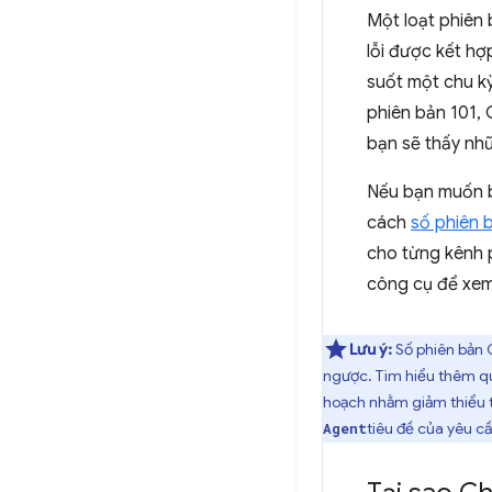
Một loạt phiên 
lỗi được kết hợ
suốt một chu kỳ
phiên bản 101,
bạn sẽ thấy nh
Nếu bạn muốn b
cách
số phiên 
cho từng kênh 
công cụ để xem
Lưu ý:
Số phiên bản 
ngược. Tìm hiểu thêm 
hoạch nhằm giảm thiểu t
tiêu đề của yêu cầ
Agent