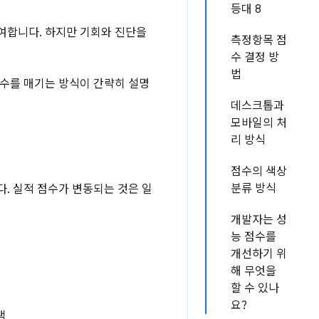
등대 8
 기여합니다. 하지만 기회와 진단을
측정항목 점
수 결정 방
법
 점수를 매기는 방식이 간략히 설명
데스크톱과
모바일의 처
리 방식
점수의 색상
분류 방식
다. 실적 점수가 변동되는 것은 일
개발자는 성
능 점수를
개선하기 위
해 무엇을
할 수 있나
요?
램