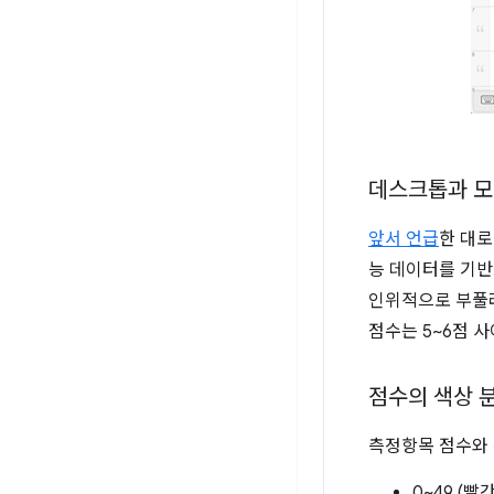
데스크톱과 모
앞서 언급
한 대로
능 데이터를 기반
인위적으로 부풀려
점수는 5~6점 
점수의 색상 
측정항목 점수와 
0~49 (빨