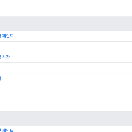
첫 페인트
링 시간
경
첫 페인트