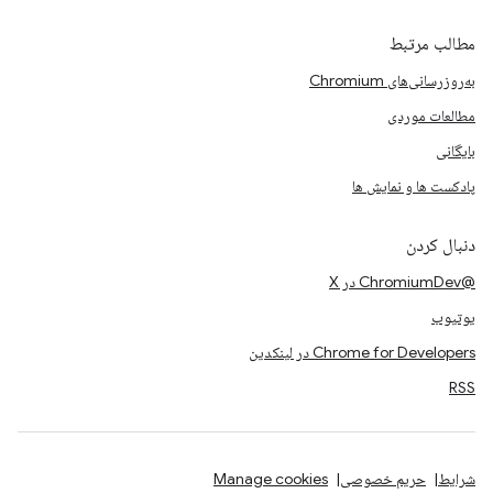
مطالب مرتبط
به‌روزرسانی‌های Chromium
مطالعات موردی
بایگانی
پادکست ها و نمایش ها
دنبال کردن
@ChromiumDev در X
یوتیوب
Chrome for Developers در لینکدین
RSS
شرایط
حریم خصوصی
Manage cookies