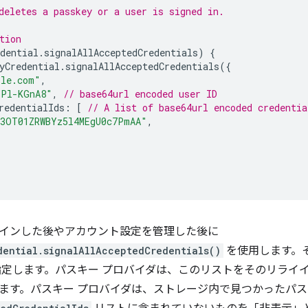
deletes a passkey or a user is signed in.
tion
dential
.
signalAllAcceptedCredentials
)
{
yCredential
.
signalAllAcceptedCredentials
({
ple.com"
,
YPl-KGnA8"
,
// base64url encoded user ID
redentialIds
:
[
// A list of base64url encoded credentia
E3OT01ZRWBYz5l4MEgU0c7PmAA"
,
インした後やアカウント設定を管理した後に
dential.signalAllAcceptedCredentials()
を使用します。
を指定します。パスキー プロバイダは、このリストをそのリライイ
ます。パスキー プロバイダは、ストレージ内で見つかったパ