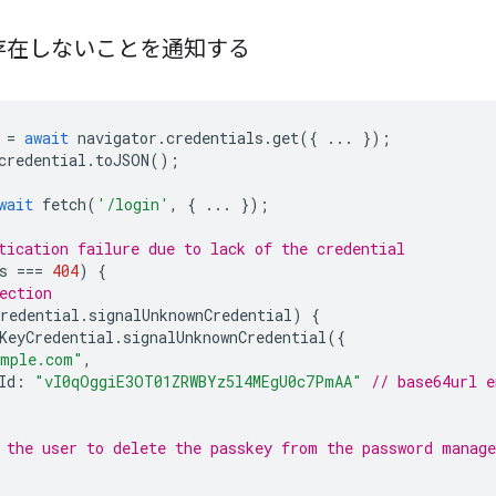
存在しないことを通知する
=
await
navigator
.
credentials
.
get
({
...
});
credential
.
toJSON
();
wait
fetch
(
'/login'
,
{
...
});
tication failure due to lack of the credential
s
===
404
)
{
ection
redential
.
signalUnknownCredential
)
{
KeyCredential
.
signalUnknownCredential
({
ample.com"
,
Id
:
"vI0qOggiE3OT01ZRWBYz5l4MEgU0c7PmAA"
// base64url e
 the user to delete the passkey from the password manage