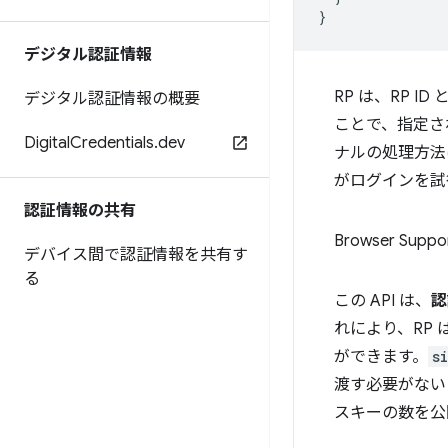
}
デジタル認証情報
RP は、RP I
デジタル認証情報の概要
ことで、指定さ
Digital
Credentials
.
dev
ナルの処理方法
がログインを試
認証情報の共有
Browser Suppo
デバイス間で認証情報を共有す
る
この API は、
認
れにより、RP
ができます。
s
渡す必要がない
スキーの数を公