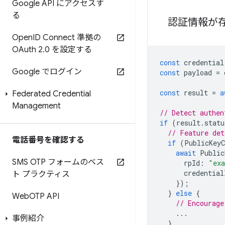
Google API にアクセスす
る
認証情報が
Open
ID Connect 準拠の
OAuth 2
.
0 を設定する
const
credential
Google でログイン
const
payload
=
const
result
=
a
Federated Credential
Management
// Detect authen
if
(
result
.
statu
// Feature det
電話番号を確認する
if
(
PublicKeyC
await
Public
SMS OTP フォームのベス
rpId
:
"ex
credential
ト プラクティス
});
}
else
{
Web
OTP API
// Encourage
...
事例紹介
}