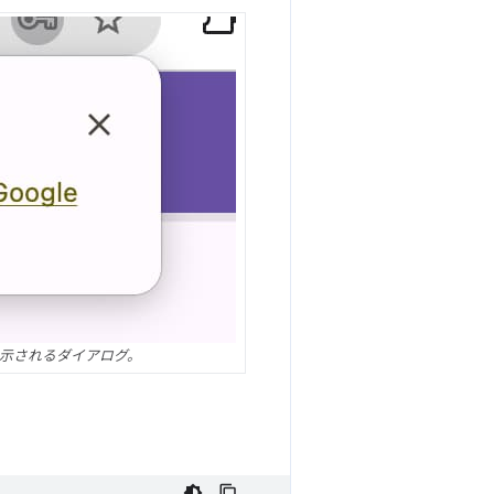
に表示されるダイアログ。