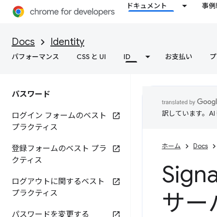
ドキュメント
事例
Docs
Identity
パフォーマンス
CSS と UI
ID
お支払い
プ
パスワード
訳しています。A
ログイン フォームのベスト
プラクティス
ホーム
Docs
登録フォームのベスト プラ
クティス
Sig
ログアウトに関するベスト
プラクティス
サー
パスワードを変更する