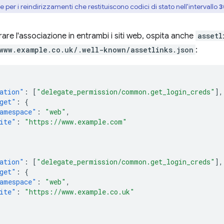
 per i reindirizzamenti che restituiscono codici di stato nell'intervallo
3
rare l'associazione in entrambi i siti web, ospita anche
assetl
www.example.co.uk/.well-known/assetlinks.json
:
ation"
:
[
"delegate_permission/common.get_login_creds"
],
get"
:
{
amespace"
:
"web"
,
ite"
:
"https://www.example.com"
ation"
:
[
"delegate_permission/common.get_login_creds"
],
get"
:
{
amespace"
:
"web"
,
ite"
:
"https://www.example.co.uk"