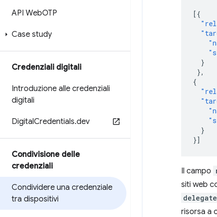
API Web
OTP
[{
"rel
"tar
Case study
"n
"s
}
Credenziali digitali
},
{
Introduzione alle credenziali
"rel
digitali
"tar
"n
"s
Digital
Credentials
.
dev
}
}]
Condivisione delle
credenziali
Il campo
siti web c
Condividere una credenziale
delegate
tra dispositivi
risorsa a 