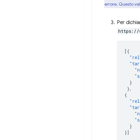
errore. Questo vale
Per dichia
https://
[{
"rel
"tar
"n
"s
}
},
{
"rel
"tar
"n
"s
}
}]