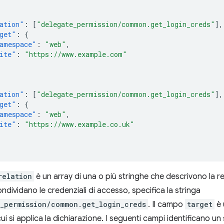
ation"
:
[
"delegate_permission/common.get_login_creds"
],
get"
:
{
amespace"
:
"web"
,
ite"
:
"https://www.example.com"
ation"
:
[
"delegate_permission/common.get_login_creds"
],
get"
:
{
amespace"
:
"web"
,
ite"
:
"https://www.example.co.uk"
relation
è un array di una o più stringhe che descrivono la rela
ondividano le credenziali di accesso, specifica la stringa
_permission/common.get_login_creds
. Il campo
target
è 
cui si applica la dichiarazione. I seguenti campi identificano un