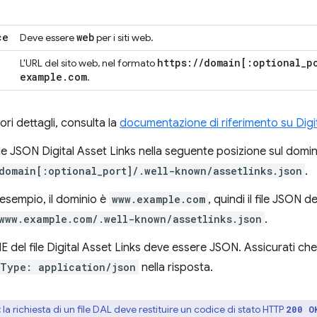
ce
web
Deve essere
per i siti web.
https:
/
/
domain
[:
optional
_
p
L'URL del sito web, nel formato
example
.
com
.
ri dettagli, consulta la
documentazione di riferimento su Digi
file JSON Digital Asset Links nella seguente posizione sul domi
domain[:optional_port]/.well-known/assetlinks.json
.
esempio, il dominio è
www.example.com
, quindi il file JSON 
www.example.com/.well-known/assetlinks.json
.
ME del file Digital Asset Links deve essere JSON. Assicurati che i
Type: application/json
nella risposta.
:
la richiesta di un file DAL deve restituire un codice di stato HTTP
200 O