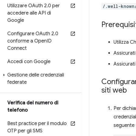
Utilizzare OAuth 2
.
0 per
/.well-known
accedere alle API di
Google
Prerequisi
Configurare OAuth 2
.
0
conforme a Open
ID
Utilizza C
Connect
Assicurati
Accedi con Google
Assicurati
Gestione delle credenziali
Configurar
federate
siti web
Verifica del numero di
Per dichia
telefono
credenzia
Best practice per il modulo
seguente 
OTP per gli SMS