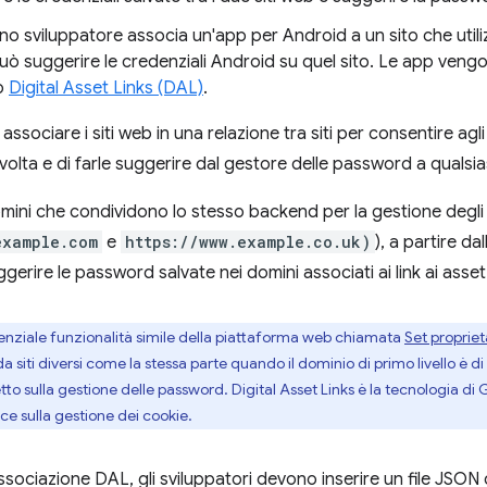
 sviluppatore associa un'app per Android a un sito che utiliz
 suggerire le credenziali Android su quel sito. Le app vengo
do
Digital Asset Links (DAL)
.
ssociare i siti web in una relazione tra siti per consentire agli 
volta e di farle suggerire dal gestore delle password a qualsia
 domini che condividono lo stesso backend per la gestione deg
example.com
e
https://www.example.co.uk)
), a partire d
erire le password salvate nei domini associati ai link ai asset d
enziale funzionalità simile della piattaforma web chiamata
Set propriet
da siti diversi come la stessa parte quando il dominio di primo livello è d
tto sulla gestione delle password. Digital Asset Links è la tecnologia di
ce sulla gestione dei cookie.
ssociazione DAL, gli sviluppatori devono inserire un file JSON