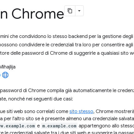
in Chrome
 domini che condividono lo stesso backend per la gestione degl
ossono condividere le credenziali tra loro per consentire agli u
tore delle password di Chrome di suggerirle a qualsiasi sito w
Mihajlija
e password di Chrome compila già automaticamente le credenzia
vate, nonché nei seguenti due casi:
e siti web sono correlati come
sito stesso
, Chrome mostrerà 
 per l'altro sito se è presente almeno una credenziale salvata
ww.example.com
e
m.example.com
appartengono allo stess
e le credenziali salvate tra i due siti web e suggerire la passw