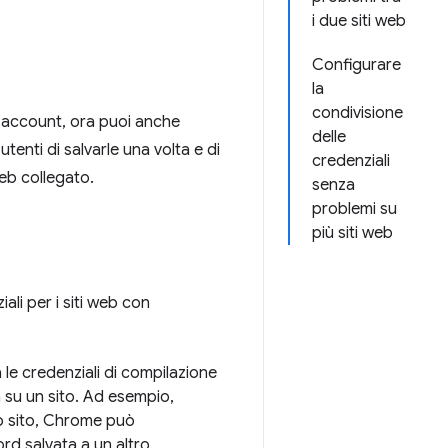
i due siti web
Configurare
la
condivisione
i account, ora puoi anche
delle
tenti di salvarle una volta e di
credenziali
eb collegato.
senza
problemi su
più siti web
li per i siti web con
le credenziali di compilazione
 su un sito. Ad esempio,
o sito, Chrome può
ord salvata a un altro.