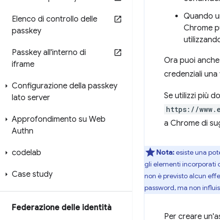
Quando uno
Elenco di controllo delle
Chrome può
passkey
utilizzan
Passkey all'interno di
Ora puoi anche a
iframe
credenziali una 
Configurazione della passkey
Se utilizzi più
lato server
https://www.
Approfondimento su Web
a Chrome di sugg
Authn
codelab
Nota:
esiste una pot
gli elementi incorporati 
Case study
non è previsto alcun effe
password, ma non influis
Federazione delle identità
Per creare un'a