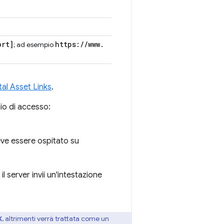
ort
]
https:
/
/
www
.
; ad esempio
tal Asset Links
.
nio di accesso:
deve essere ospitato su
l server invii un'intestazione
, altrimenti verrà trattata come un
K