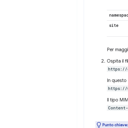
namespa
site
Per maggio
Ospita il 
https://
In questo 
https://
Il tipo MI
Content-
Punto chiave