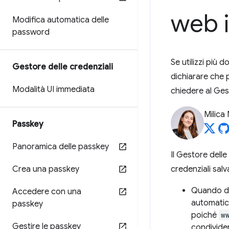
web 
Modifica automatica delle
password
Se utilizzi più
Gestore delle credenziali
dichiarare che p
Modalità UI immediata
chiedere al Ges
Milica 
Passkey
Panoramica delle passkey
Il Gestore dell
Crea una passkey
credenziali sal
Quando du
Accedere con una
automatica
passkey
poiché
w
Gestire le passkey
condivider