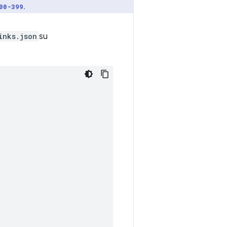
.
00-399
inks.json
su