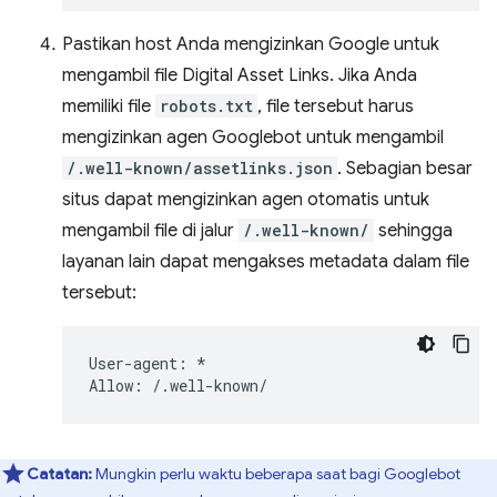
Pastikan host Anda mengizinkan Google untuk
mengambil file Digital Asset Links. Jika Anda
memiliki file
robots.txt
, file tersebut harus
mengizinkan agen Googlebot untuk mengambil
/.well-known/assetlinks.json
. Sebagian besar
situs dapat mengizinkan agen otomatis untuk
mengambil file di jalur
/.well-known/
sehingga
layanan lain dapat mengakses metadata dalam file
tersebut:
User-agent: *

Catatan:
Mungkin perlu waktu beberapa saat bagi Googlebot