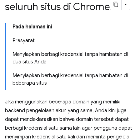
seluruh situs di Chrome
Pada halaman ini
Prasyarat
Menyiapkan berbagi kredensial tanpa hambatan di
dua situs Anda
Menyiapkan berbagi kredensial tanpa hambatan di
beberapa situs
Jika menggunakan beberapa domain yang memiliki
backend pengelolaan akun yang sama, Anda kini juga
dapat mendeklarasikan bahwa domain tersebut dapat
berbagi kredensial satu sama lain agar pengguna dapat
menyimpan kredensial satu kali dan meminta pengelola