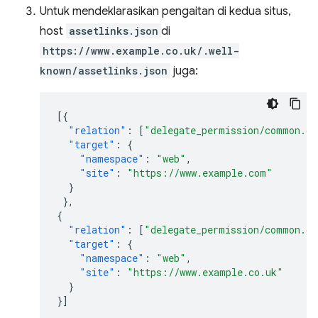
Untuk mendeklarasikan pengaitan di kedua situs,
host
assetlinks.json
di
https://www.example.co.uk/.well-
known/assetlinks.json
juga:
[{
"relation"
:
[
"delegate_permission/common.ge
"target"
:
{
"namespace"
:
"web"
,
"site"
:
"https://www.example.com"
}
},
{
"relation"
:
[
"delegate_permission/common.ge
"target"
:
{
"namespace"
:
"web"
,
"site"
:
"https://www.example.co.uk"
}
}]