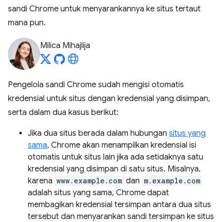
sandi Chrome untuk menyarankannya ke situs tertaut
mana pun.
Milica Mihajlija
Pengelola sandi Chrome sudah mengisi otomatis
kredensial untuk situs dengan kredensial yang disimpan,
serta dalam dua kasus berikut:
Jika dua situs berada dalam hubungan
situs yang
sama
, Chrome akan menampilkan kredensial isi
otomatis untuk situs lain jika ada setidaknya satu
kredensial yang disimpan di satu situs. Misalnya,
karena
www.example.com
dan
m.example.com
adalah situs yang sama, Chrome dapat
membagikan kredensial tersimpan antara dua situs
tersebut dan menyarankan sandi tersimpan ke situs