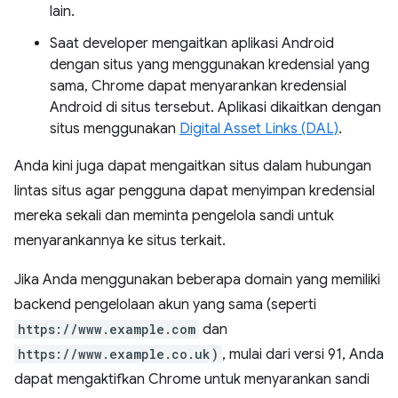
lain.
Saat developer mengaitkan aplikasi Android
dengan situs yang menggunakan kredensial yang
sama, Chrome dapat menyarankan kredensial
Android di situs tersebut. Aplikasi dikaitkan dengan
situs menggunakan
Digital Asset Links (DAL)
.
Anda kini juga dapat mengaitkan situs dalam hubungan
lintas situs agar pengguna dapat menyimpan kredensial
mereka sekali dan meminta pengelola sandi untuk
menyarankannya ke situs terkait.
Jika Anda menggunakan beberapa domain yang memiliki
backend pengelolaan akun yang sama (seperti
https://www.example.com
dan
https://www.example.co.uk)
, mulai dari versi 91, Anda
dapat mengaktifkan Chrome untuk menyarankan sandi