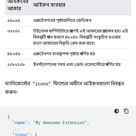
আইকনের
আইকন ব্যবহার
আকার
১৬x১৬
এক্সটেনশনের পৃষ্ঠাগুলিতে ফেভিকন
৩২x৩২
উইন্ডোজ কম্পিউটারে প্রায়শই এই আকারের প্রয়োজন হয়। এই
বিকল্পটি প্রদান করলে ৪৮x৪৮ বিকল্পটি সংকুচিত হওয়ার
ফলে আকারের বিকৃতি রোধ করা যাবে।
৪৮x৪৮
এক্সটেনশন ব্যবস্থাপনা পৃষ্ঠায় প্রদর্শিত হয়
১২৮x১২৮
ইনস্টলেশনের সময় এবং ক্রোম ওয়েবস্টোরে প্রদর্শিত হয়
ম্যানিফেস্টের
"icons"
ফিল্ডের অধীনে আইকনগুলো নিবন্ধন
করুন।
{
"name"
:
"My Awesome Extension"
,
...
"icons"
:
{