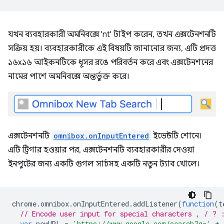
যখন ব্যবহারকারী অমনিবক্সে 'nt' টাইপ করেন, তখন এক্সটেনশনটি
সক্রিয় হয়। ব্যবহারকারীকে এই বিষয়টি জানানোর জন্য, এটি প্রদত্ত
১৬x১৬ আইকনটিকে ধূসর রঙে পরিবর্তন করে এবং এক্সটেনশনের
নামের পাশে অমনিবক্সে অন্তর্ভুক্ত করে।
এক্সটেনশনটি
omnibox.onInputEntered
ইভেন্টটি শোনে।
এটি ট্রিগার হওয়ার পর, এক্সটেনশনটি ব্যবহারকারীর দেওয়া
ইনপুটের জন্য একটি গুগল সার্চসহ একটি নতুন ট্যাব খোলে।
chrome
.
omnibox
.
onInputEntered
.
addListener
(
function
(
t
// Encode user input for special characters , / ? 
var
newURL
=
'https://www.google.com/search?q='
+