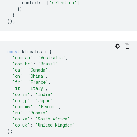
contexts
:
[
'selection'
],
});
}
});
const
kLocales
=
{
'com.au'
:
'Australia'
,
'com.br'
:
'Brazil'
,
'ca'
:
'Canada'
,
'cn'
:
'China'
,
'fr'
:
'France'
,
'it'
:
'Italy'
,
'co.in'
:
'India'
,
'co.jp'
:
'Japan'
,
'com.ms'
:
'Mexico'
,
'ru'
:
'Russia'
,
'co.za'
:
'South Africa'
,
'co.uk'
:
'United Kingdom'
};