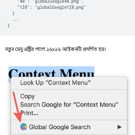
    "48": "globalGoogle48.png",

    "128": "globalGoogle128.png"

  }

  ...

নতুন মেনু এন্ট্রির পাশে ১৬x১৬ আইকনটি প্রদর্শিত হয়।