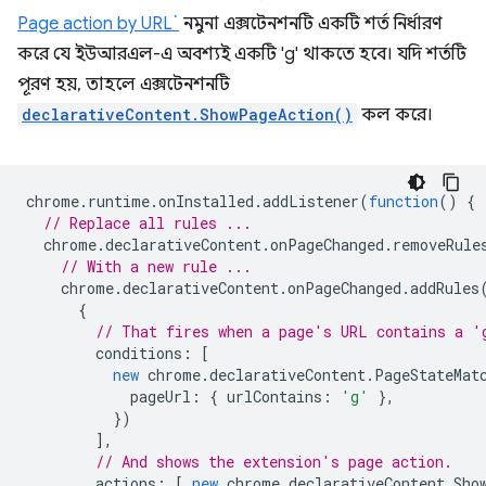
Page action by URL`
নমুনা এক্সটেনশনটি একটি শর্ত নির্ধারণ
করে যে ইউআরএল-এ অবশ্যই একটি 'g' থাকতে হবে। যদি শর্তটি
পূরণ হয়, তাহলে এক্সটেনশনটি
declarativeContent.ShowPageAction()
কল করে।
chrome
.
runtime
.
onInstalled
.
addListener
(
function
()
{
// Replace all rules ...
chrome
.
declarativeContent
.
onPageChanged
.
removeRule
// With a new rule ...
chrome
.
declarativeContent
.
onPageChanged
.
addRules
{
// That fires when a page's URL contains a '
conditions
:
[
new
chrome
.
declarativeContent
.
PageStateMat
pageUrl
:
{
urlContains
:
'g'
},
})
],
// And shows the extension's page action.
actions
:
[
new
chrome
.
declarativeContent
.
Sho