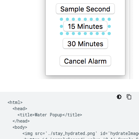
<html>

  <head>

    <title>Water Popup</title>

  </head>

  <body>

      <img src='./stay_hydrated.png' id='hydrateImage