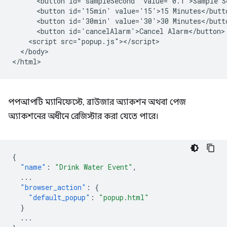
      <button id='sampleSecond' value='0.1'>Sample Se
      <button id='15min' value='15'>15 Minutes</butto
      <button id='30min' value='30'>30 Minutes</butto
      <button id='cancelAlarm'>Cancel Alarm</button>

    <script src="popup.js"></script>

  </body>

পপআপটি ম্যানিফেস্টে, ব্রাউজার অ্যাকশন অথবা পেজ
অ্যাকশনের অধীনে রেজিস্টার করা যেতে পারে।
{
"name"
:
"Drink Water Event"
,
...
"browser_action"
:
{
"default_popup"
:
"popup.html"
}
...