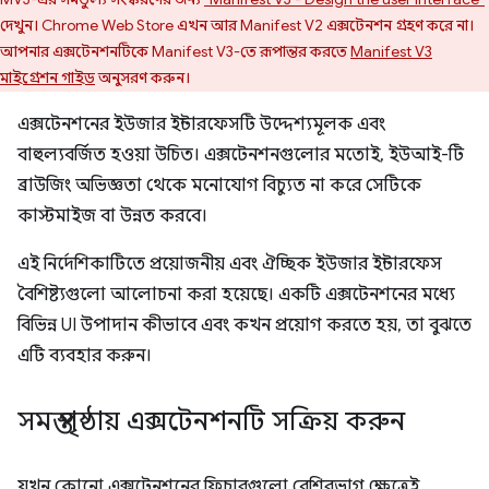
দেখুন। Chrome Web Store এখন আর Manifest V2 এক্সটেনশন গ্রহণ করে না।
আপনার এক্সটেনশনটিকে Manifest V3-তে রূপান্তর করতে
Manifest V3
মাইগ্রেশন গাইড
অনুসরণ করুন।
এক্সটেনশনের ইউজার ইন্টারফেসটি উদ্দেশ্যমূলক এবং
বাহুল্যবর্জিত হওয়া উচিত। এক্সটেনশনগুলোর মতোই, ইউআই-টি
ব্রাউজিং অভিজ্ঞতা থেকে মনোযোগ বিচ্যুত না করে সেটিকে
কাস্টমাইজ বা উন্নত করবে।
এই নির্দেশিকাটিতে প্রয়োজনীয় এবং ঐচ্ছিক ইউজার ইন্টারফেস
বৈশিষ্ট্যগুলো আলোচনা করা হয়েছে। একটি এক্সটেনশনের মধ্যে
বিভিন্ন UI উপাদান কীভাবে এবং কখন প্রয়োগ করতে হয়, তা বুঝতে
এটি ব্যবহার করুন।
সমস্ত পৃষ্ঠায় এক্সটেনশনটি সক্রিয় করুন
যখন কোনো এক্সটেনশনের ফিচারগুলো বেশিরভাগ ক্ষেত্রেই