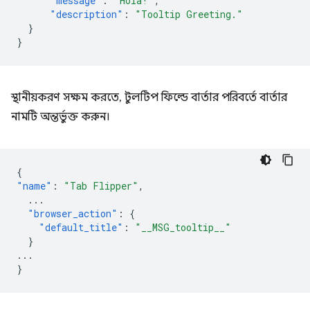
"message"
:
"Hola!"
,
"description"
:
"Tooltip Greeting."
}
}
স্থানীয়করণ সক্ষম করতে, টুলটিপ ফিল্ডে বার্তার পরিবর্তে বার্তার
নামটি অন্তর্ভুক্ত করুন।
{
"name"
:
"Tab Flipper"
,
...
"browser_action"
:
{
"default_title"
:
"__MSG_tooltip__"
}
...
}