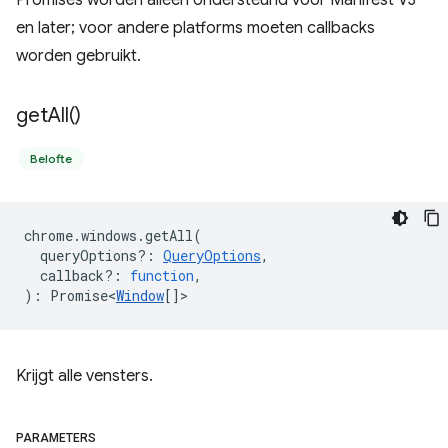
Promises worden alleen ondersteund voor Manifest V3
en later; voor andere platforms moeten callbacks
worden gebruikt.
get
All(
)
Belofte
chrome
.
windows
.
getAll
(
queryOptions?
:
QueryOptions
,
callback?
:
function
,
)
:
Promise<
Window
[]
>
Krijgt alle vensters.
PARAMETERS