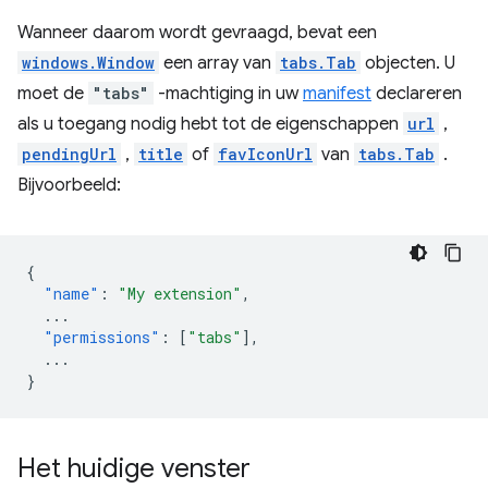
Wanneer daarom wordt gevraagd, bevat een
windows.Window
een array van
tabs.Tab
objecten. U
moet de
"tabs"
-machtiging in uw
manifest
declareren
als u toegang nodig hebt tot de eigenschappen
url
,
pendingUrl
,
title
of
favIconUrl
van
tabs.Tab
.
Bijvoorbeeld:
{
"name"
:
"My extension"
,
...
"permissions"
:
[
"tabs"
],
...
}
Het huidige venster