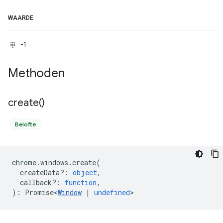
WAARDE
-1
Methoden
create(
)
Belofte
chrome
.
windows
.
create
(
createData?
:
object
,
callback?
:
function
,
)
:
Promise<
Window
|
undefined
>