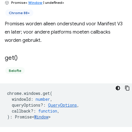
Promise<
Window
| undefined>
Chrome 88+
Promises worden alleen ondersteund voor Manifest V3
en later; voor andere platforms moeten callbacks
worden gebruikt.
get(
)
Belofte
chrome
.
windows
.
get
(
windowId
:
number
,
queryOptions?
:
QueryOptions
,
callback?
:
function
,
)
:
Promise<
Window
>