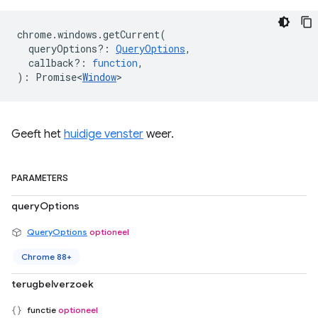
chrome
.
windows
.
getCurrent
(
queryOptions?
:
QueryOptions
,
callback?
:
function
,
)
:
Promise<
Window
>
Geeft het
huidige venster
weer.
PARAMETERS
queryOptions
QueryOptions
optioneel
Chrome 88+
terugbelverzoek
functie
optioneel