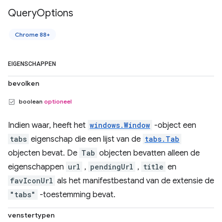
Query
Options
Chrome 88+
EIGENSCHAPPEN
bevolken
boolean
optioneel
Indien waar, heeft het
windows.Window
-object een
tabs
eigenschap die een lijst van de
tabs.Tab
objecten bevat. De
Tab
objecten bevatten alleen de
eigenschappen
url
,
pendingUrl
,
title
en
favIconUrl
als het manifestbestand van de extensie de
"tabs"
-toestemming bevat.
venstertypen