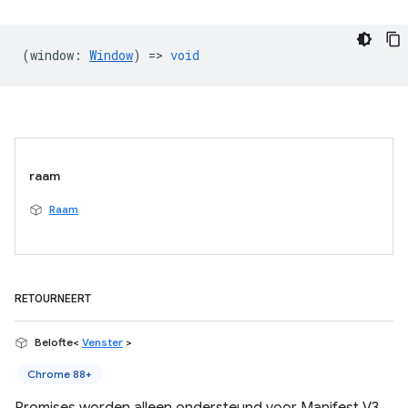
(
window
:
Window
) =>
void
raam
Raam
RETOURNEERT
Belofte<
Venster
>
Chrome 88+