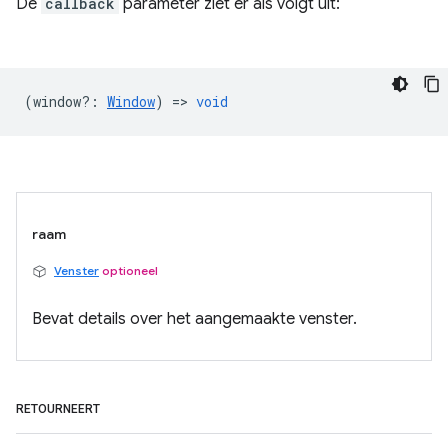
De
callback
parameter ziet er als volgt uit:
(
window?
:
Window
) =>
void
raam
Venster
optioneel
Bevat details over het aangemaakte venster.
RETOURNEERT