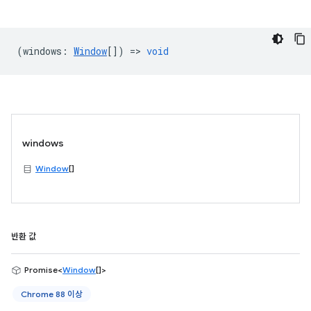
(
windows
:
Window
[]) =>
void
windows
Window
[]
반환 값
Promise<
Window
[]>
Chrome 88 이상