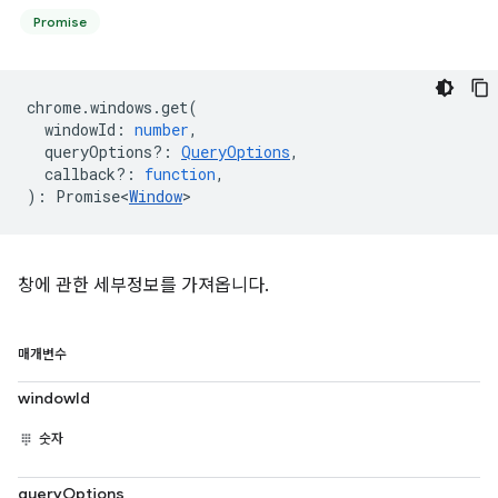
Promise
chrome
.
windows
.
get
(
windowId
:
number
,
queryOptions?
:
QueryOptions
,
callback?
:
function
,
)
:
Promise<
Window
>
창에 관한 세부정보를 가져옵니다.
매개변수
windowId
숫자
queryOptions