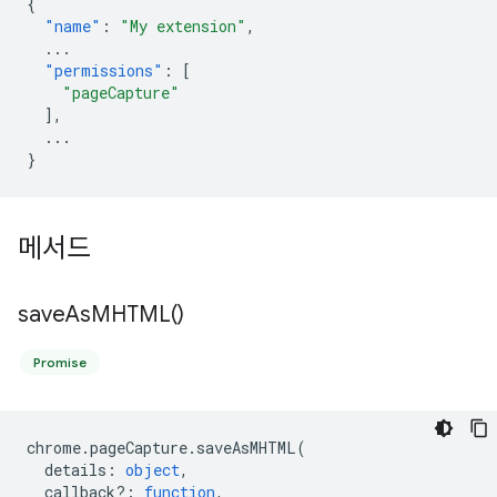
{
"name"
:
"My extension"
,
...
"permissions"
:
[
"pageCapture"
],
...
}
메서드
save
As
MHTML(
)
Promise
chrome
.
pageCapture
.
saveAsMHTML
(
details
:
object
,
callback?
:
function
,