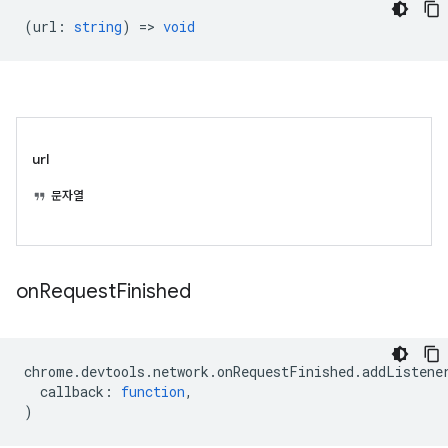
(
url
:
string
) =>
void
url
문자열
on
Request
Finished
chrome
.
devtools
.
network
.
onRequestFinished
.
addListene
callback
:
function
,
)