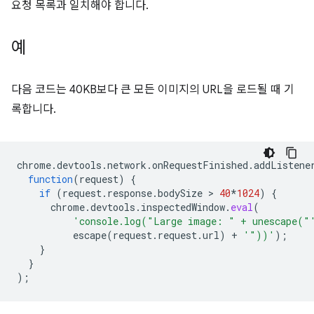
요청 목록과 일치해야 합니다.
예
다음 코드는 40KB보다 큰 모든 이미지의 URL을 로드될 때 기
록합니다.
chrome
.
devtools
.
network
.
onRequestFinished
.
addListene
function
(
request
)
{
if
(
request
.
response
.
bodySize
 > 
40
*
1024
)
{
chrome
.
devtools
.
inspectedWindow
.
eval
(
'console.log("Large image: " + unescape("
escape
(
request
.
request
.
url
)
+
'"))'
);
}
}
);