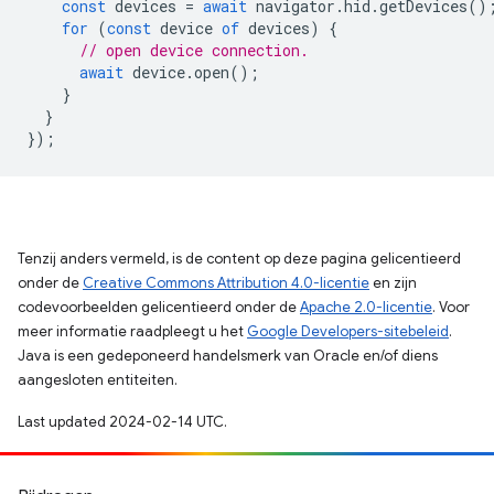
const
devices
=
await
navigator
.
hid
.
getDevices
()
for
(
const
device
of
devices
)
{
// open device connection.
await
device
.
open
();
}
}
});
Tenzij anders vermeld, is de content op deze pagina gelicentieerd
onder de
Creative Commons Attribution 4.0-licentie
en zijn
codevoorbeelden gelicentieerd onder de
Apache 2.0-licentie
. Voor
meer informatie raadpleegt u het
Google Developers-sitebeleid
.
Java is een gedeponeerd handelsmerk van Oracle en/of diens
aangesloten entiteiten.
Last updated 2024-02-14 UTC.