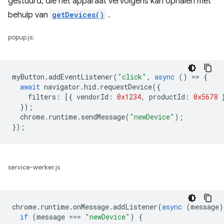
gestuurd, die het apparaat vervolgens kan ophalen met
behulp van
getDevices()
.
popup.js:
myButton
.
addEventListener
(
"click"
,
async
()
=
>
{
await
navigator
.
hid
.
requestDevice
({
filters
:
[{
vendorId
:
0x1234
,
productId
:
0x5678
});
chrome
.
runtime
.
sendMessage
(
"newDevice"
);
});
service-werker.js
chrome
.
runtime
.
onMessage
.
addListener
(
async
(
message
)
if
(
message
===
"newDevice"
)
{