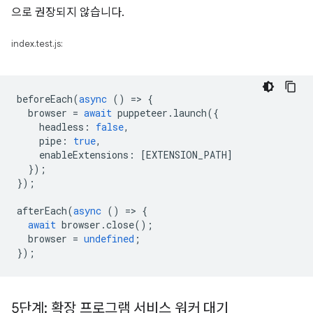
으로 권장되지 않습니다.
index.test.js:
beforeEach
(
async
()
=
>
{
browser
=
await
puppeteer
.
launch
({
headless
:
false
,
pipe
:
true
,
enableExtensions
:
[
EXTENSION_PATH
]
});
});
afterEach
(
async
()
=
>
{
await
browser
.
close
();
browser
=
undefined
;
});
5단계: 확장 프로그램 서비스 워커 대기