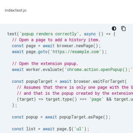
index.test.js:
test
(
'popup renders correctly'
,
async
()
=
>
{
// Open a page to add a history item.
const
page
=
await
browser
.
newPage
();
await
page
.
goto
(
'https://example.com'
);
// Open the extension popup.
await
worker
.
evaluate
(
'chrome.action.openPopup();'
const
popupTarget
=
await
browser
.
waitForTarget
(
// Assumes that there is only one page with the 
// and that is the popup created by the extension
(
target
)
=
>
target
.
type
()
===
'page'
 && 
target
.
u
);
const
popup
=
await
popupTarget
.
asPage
();
const
list
=
await
page
.
$
(
'ul'
);