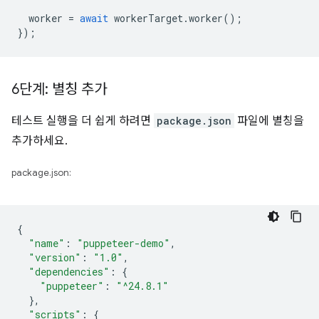
worker
=
await
workerTarget
.
worker
();
});
6단계: 별칭 추가
테스트 실행을 더 쉽게 하려면
package.json
파일에 별칭을
추가하세요.
package.json:
{
"name"
:
"puppeteer-demo"
,
"version"
:
"1.0"
,
"dependencies"
:
{
"puppeteer"
:
"^24.8.1"
},
"scripts"
:
{