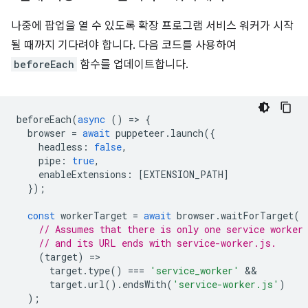
나중에 팝업을 열 수 있도록 확장 프로그램 서비스 워커가 시작
될 때까지 기다려야 합니다. 다음 코드를 사용하여
beforeEach
함수를 업데이트합니다.
beforeEach
(
async
()
=
>
{
browser
=
await
puppeteer
.
launch
({
headless
:
false
,
pipe
:
true
,
enableExtensions
:
[
EXTENSION_PATH
]
});
const
workerTarget
=
await
browser
.
waitForTarget
(
// Assumes that there is only one service worker
// and its URL ends with service-worker.js.
(
target
)
=
target
.
type
()
===
'service_worker'
target
.
url
().
endsWith
(
'service-worker.js'
)
);